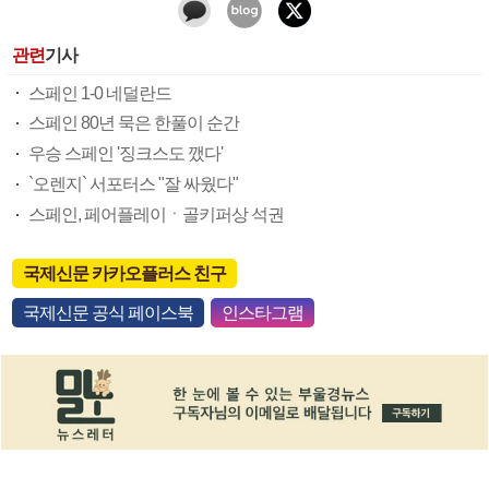
관련
기사
스페인 1-0 네덜란드
스페인 80년 묵은 한풀이 순간
우승 스페인 '징크스도 깼다'
`오렌지` 서포터스 "잘 싸웠다"
스페인, 페어플레이ㆍ골키퍼상 석권
국제신문 카카오플러스 친구
국제신문 공식 페이스북
인스타그램