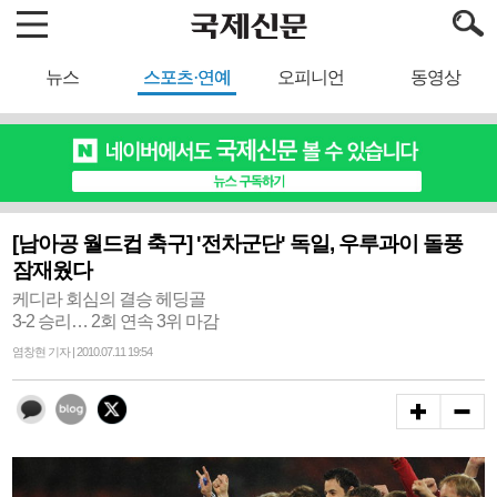
뉴스
스포츠·연예
오피니언
동영상
[남아공 월드컵 축구] '전차군단' 독일, 우루과이 돌풍
잠재웠다
케디라 회심의 결승 헤딩골
3-2 승리… 2회 연속 3위 마감
염창현 기자 | 2010.07.11 19:54