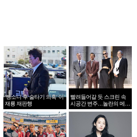
‘뺑소니 후 술타기 의혹’ 이
빨려들어갈 듯 스크린 속
재룡 재판행
시공간 변주…놀란의 메시
지는 ‘전쟁 속죄’