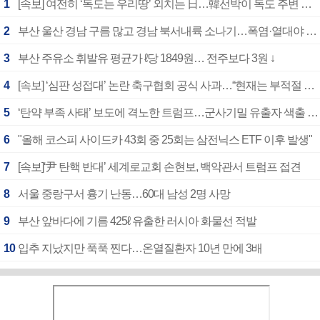
1
[속보] 여전히 ‘독도는 우리땅’ 외치는 日…韓선박이 독도 주변 해양조사 활동하자 반발
2
부산 울산 경남 구름 많고 경남 북서내륙 소나기…폭염·열대야 계속
3
부산 주유소 휘발유 평균가 ℓ당 1849원… 전주보다 3원 ↓
4
[속보] ‘심판 성접대’ 논란 축구협회 공식 사과…“현재는 부적절 행위 없어”
5
‘탄약 부족 사태’ 보도에 격노한 트럼프…군사기밀 유출자 색출 지시
6
"올해 코스피 사이드카 43회 중 25회는 삼전닉스 ETF 이후 발생"
7
[속보]‘尹 탄핵 반대’ 세계로교회 손현보, 백악관서 트럼프 접견
8
서울 중랑구서 흉기 난동…60대 남성 2명 사망
9
부산 앞바다에 기름 425ℓ 유출한 러시아 화물선 적발
10
입추 지났지만 푹푹 찐다…온열질환자 10년 만에 3배