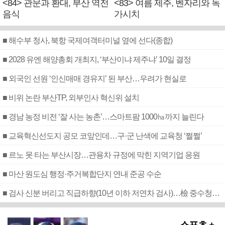
<84> 관문과 환대, 부산 역전
<83> 여름 제주, 벤자리와 독
음식
가시치
■ 해수부 청사, 북항 국제여객터미널 옆에 선다(종합)
■ 2028 유엔 해양총회 개최지, ‘부산이냐 제주냐’ 10일 결정
■ 외국인 선원 ‘인신매매 경유지’ 된 부산…우려가 현실로
■ 비위 논란 부산TP, 외부인사 혁신위 설치
■ 경남 농정 비전 ‘잘 사는 농촌’…스마트팜 1000㏊까지 늘린다
■ 교육혁신선도지 공모 코앞인데…구·군 난색에 교육청 ‘쩔쩔’
■ 르노 못 타는 부산시장…관용차 규정에 막힌 지역기업 응원
■ 마산 원도심 행정·주거복합단지 연내 준공 수순
■ 검사 신분 버리고 직급하향(10년 이하 저연차 검사)…檢 중수청행 기피
스포츠 +