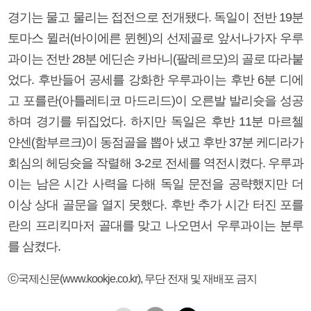
경기는 물고 물리는 접전으로 전개됐다. 독일이 전반 19분
토마스 뮐러(바이에른 뮌헨)의 선제골로 앞서나가자 우루
과이는 전반 28분 에딘손 카바니(팔레르모)의 골로 따라붙
었다. 후반들어 공세를 강화한 우루과이는 후반 6분 디에
고 포를란(아틀레티코 마드리드)이 오른발 발리슛을 성공
하며 경기를 뒤집었다. 하지만 독일은 후반 11분 마르첼
얀센(함부르크)이 동점골을 뽑아 냈고 후반 37분 케디라가
회심의 헤딩슛을 작렬해 3-2로 전세를 역전시켰다. 우루과
이는 남은 시간 사력을 다해 독일 문전을 공략했지만 더
이상 상대 골문을 열지 못했다. 후반 추가 시간 터진 포를
란의 프리킥마저 골대를 맞고 나오면서 우루과이는 분루
를 삼켰다.
ⓒ국제신문(www.kookje.co.kr), 무단 전재 및 재배포 금지