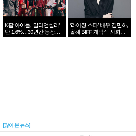
K팝 아이돌, '밀리언셀러'
‘라이징 스타’ 배우 김민하,
단 1.6%…30년간 등장
올해 BIFF 개막식 사회자
1182개팀 전수조사
확정
[많이 본 뉴스]