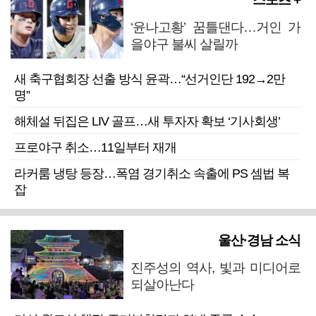
‘윤나고황’ 꿈틀댄다…거인 가
을야구 불씨 살릴까
새 축구협회장 선출 방식 윤곽…“선거인단 192→2만
명”
해체설 뒤집은 LIV 골프…새 투자자 확보 ‘기사회생’
프로야구 취소…11일부터 재개
라커룸 냉탕 등장…폭염 경기취소 속출에 PS 셈법 복
잡
울산·경남 소식
진주성의 역사, 빛과 미디어로
되살아난다