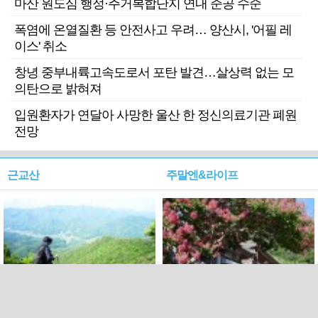
마산 원도심 행정·주거복합단지 연내 준공 수순
폭염에 온열질환 등 안전사고 우려… 양산시, '어필 레
이스' 취소
창녕 중부내륙고속도로서 포탄 발견…살상력 없는 모
의탄으로 밝혀져
입원환자가 연달아 사망한 울산 한 정신의료기관 폐원
전망
근교산
주말엔&라이프
근교산&그너머…상주·문경
폭염보다 더 뜨거워라…100