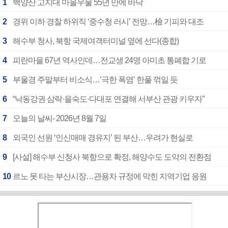
1
백양산 고지대 마을우물 55년 만에 바닥
2
경위 이하 경찰 하위직 ‘중수청 러시’ 전망…檢 기피와 대조
3
해수부 청사, 북항 국제여객터미널 옆에 선다(종합)
4
피란마을 67년 역사인데…전교생 24명 아미초 통폐합 기로
5
부울경 주말부터 비소식…‘극한 폭염’ 한풀 꺾일 듯
6
“낙동강권 삼락·을숙도·다대포 연결해 서부산 관광 키우자”
7
오늘의 날씨- 2026년 8월 7일
8
외국인 선원 ‘인신매매 경유지’ 된 부산…우려가 현실로
9
[사설] 해수부 신청사 북항으로 확정, 해양수도 도약의 전환점
10
르노 못 타는 부산시장…관용차 규정에 막힌 지역기업 응원