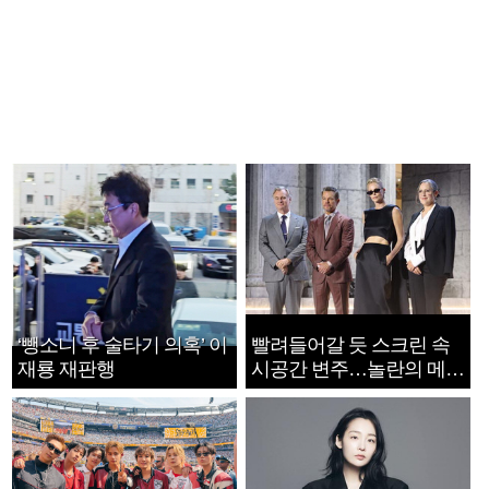
‘뺑소니 후 술타기 의혹’ 이
빨려들어갈 듯 스크린 속
재룡 재판행
시공간 변주…놀란의 메시
지는 ‘전쟁 속죄’