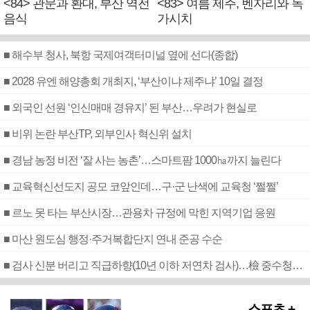
<84> 관문과 환대, 부산 역전
<83> 여름 제주, 벤자리와 독
음식
가시치
■ 해수부 청사, 북항 국제여객터미널 옆에 선다(종합)
■ 2028 유엔 해양총회 개최지, ‘부산이냐 제주냐’ 10일 결정
■ 외국인 선원 ‘인신매매 경유지’ 된 부산…우려가 현실로
■ 비위 논란 부산TP, 외부인사 혁신위 설치
■ 경남 농정 비전 ‘잘 사는 농촌’…스마트팜 1000㏊까지 늘린다
■ 교육혁신선도지 공모 코앞인데…구·군 난색에 교육청 ‘쩔쩔’
■ 르노 못 타는 부산시장…관용차 규정에 막힌 지역기업 응원
■ 마산 원도심 행정·주거복합단지 연내 준공 수순
■ 검사 신분 버리고 직급하향(10년 이하 저연차 검사)…檢 중수청행 기피
스포츠 +