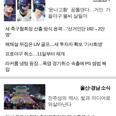
‘윤나고황’ 꿈틀댄다…거인 가
을야구 불씨 살릴까
새 축구협회장 선출 방식 윤곽…“선거인단 192→2만
명”
해체설 뒤집은 LIV 골프…새 투자자 확보 ‘기사회생’
프로야구 취소…11일부터 재개
라커룸 냉탕 등장…폭염 경기취소 속출에 PS 셈법 복
잡
울산·경남 소식
진주성의 역사, 빛과 미디어로
되살아난다