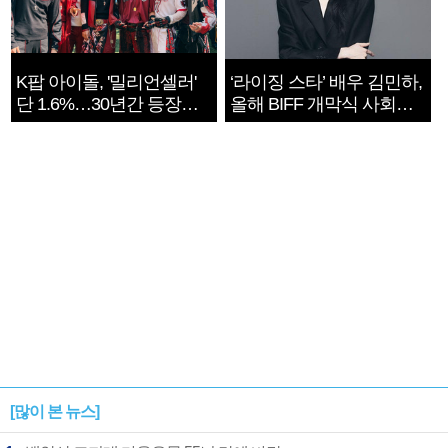
K팝 아이돌, '밀리언셀러'
‘라이징 스타’ 배우 김민하,
단 1.6%…30년간 등장
올해 BIFF 개막식 사회자
1182개팀 전수조사
확정
[많이 본 뉴스]