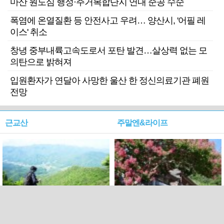
마산 원도심 행정·주거복합단지 연내 준공 수순
폭염에 온열질환 등 안전사고 우려… 양산시, '어필 레
이스' 취소
창녕 중부내륙고속도로서 포탄 발견…살상력 없는 모
의탄으로 밝혀져
입원환자가 연달아 사망한 울산 한 정신의료기관 폐원
전망
근교산
주말엔&라이프
근교산&그너머…상주·문경
폭염보다 더 뜨거워라…100