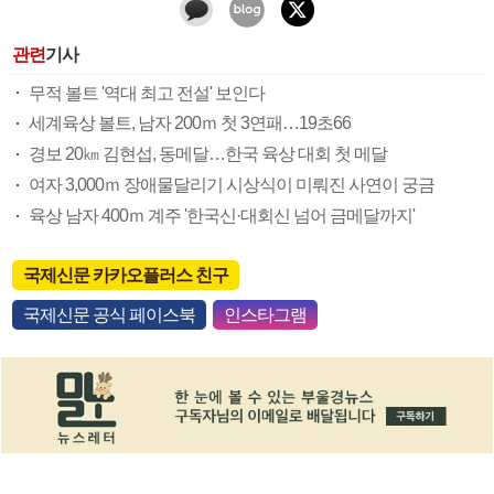
관련
기사
무적 볼트 '역대 최고 전설' 보인다
세계육상 볼트, 남자 200ｍ 첫 3연패…19초66
경보 20㎞ 김현섭, 동메달…한국 육상 대회 첫 메달
여자 3,000ｍ 장애물달리기 시상식이 미뤄진 사연이 궁금
육상 남자 400ｍ 계주 '한국신·대회신 넘어 금메달까지'
국제신문 카카오플러스 친구
국제신문 공식 페이스북
인스타그램