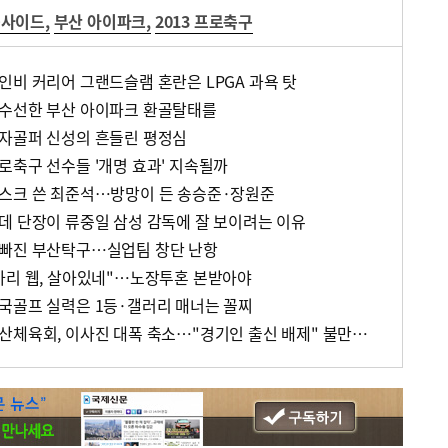
웃사이드
,
부산 아이파크
,
2013 프로축구
인비 커리어 그랜드슬램 혼란은 LPGA 과욕 탓
어수선한 부산 아이파크 환골탈태를
여자골퍼 신성의 흔들린 평정심
로축구 선수들 '개명 효과' 지속될까
마스크 쓴 최준석…방망이 든 송승준·장원준
데 단장이 류중일 삼성 감독에 잘 보이려는 이유
힘빠진 부산탁구…실업팀 창단 난항
카리 웹, 살아있네"…노장투혼 본받아야
국골프 실력은 1등·갤러리 매너는 꼴찌
[인사이드&아웃사이드] 부산체육회, 이사진 대폭 축소…"경기인 출신 배제" 불만 목소리