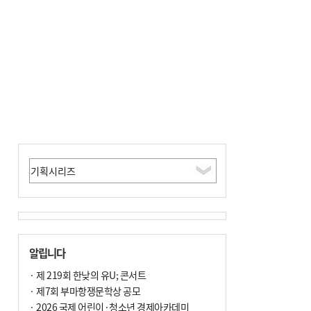
알립니다
· 제 219회 한낮의 유U; 콘서트
· 제7회 부마항쟁문학상 공모
· 2026 국제 어린이·청소년 경제아카데미