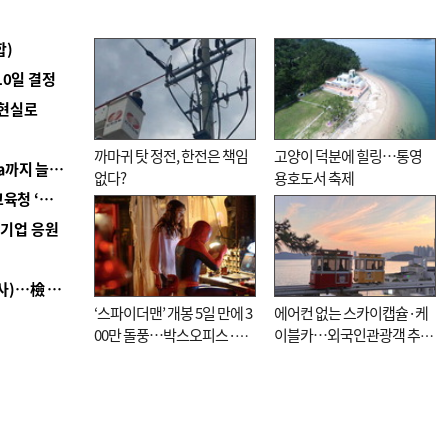
합)
10일 결정
 현실로
까마귀 탓 정전, 한전은 책임
고양이 덕분에 힐링…통영
■ 경남 농정 비전 ‘잘 사는 농촌’…스마트팜 1000㏊까지 늘린다
없다?
용호도서 축제
■ 교육혁신선도지 공모 코앞인데…구·군 난색에 교육청 ‘쩔쩔’
역기업 응원
■ 검사 신분 버리고 직급하향(10년 이하 저연차 검사)…檢 중수청행 기피
‘스파이더맨’ 개봉 5일 만에 3
에어컨 없는 스카이캡슐·케
00만 돌풍…박스오피스·예
이블카…외국인관광객 추억
매율 동시 1위
대신 고역 될라