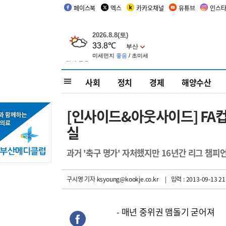
페이스북
엑스
카카오채널
유튜브
인스
사회
정치
경제
해양수산
[인사이드&아웃사이드] FA
실
과거 '축구 명가' 자처했지만 16년간 리그 챔피언
구시영 기자
ksyoung@kookje.co.kr
| 입력 : 2013-09-13 21
- 매년 중위권 맴돌기 굳어져