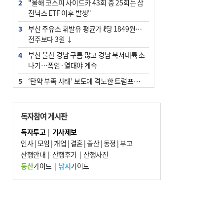
2
"올해 코스피 사이드카 43회 중 25회는 삼
전닉스 ETF 이후 발생"
3
부산 주유소 휘발유 평균가 ℓ당 1849원…
전주보다 3원 ↓
4
부산 울산 경남 구름 많고 경남 북서내륙 소
나기…폭염·열대야 계속
5
‘탄약 부족 사태’ 보도에 격노한 트럼프…
군사기밀 유출자 색출 지시
6
부산 앞바다에 기름 425ℓ 유출한 러시아 화
독자참여 게시판
물선 적발
독자투고
|
기사제보
7
백양산 고지대 마을우물 55년 만에 바닥
인사
|
모임
|
개업
|
결혼
|
출산
|
동정
|
부고
8
경위 이하 경찰 하위직 ‘중수청 러시’ 전
산행안내
|
산행후기
|
산행사진
망…檢 기피와 대조
등산
가이드
|
낚시
가이드
9
해수부 청사, 북항 국제여객터미널 옆에 선
다(종합)
10
피란마을 67년 역사인데…전교생 24명 아
미초 통폐합 기로