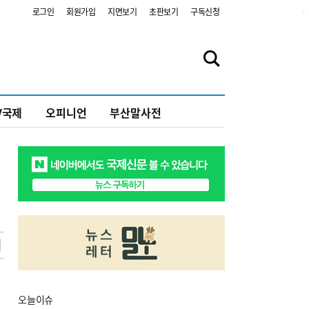
2
로그인
회원가입
지면보기
초판보기
구독신청
V국제
오피니언
부산말사전
오늘
이슈