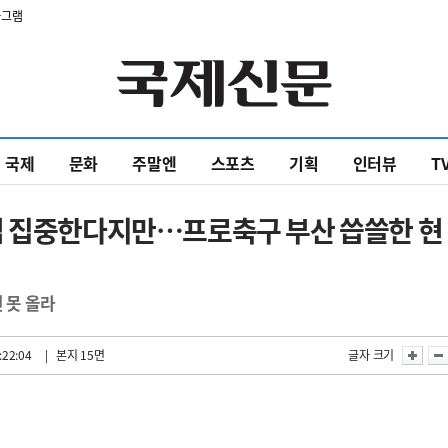
타그램
국제
문화
주말엔
스포츠
기획
인터뷰
T
컵 집중한다지만…프로축구 부산 씁쓸한 현
 못 올라
:22:04
| 본지 15면
글자 크기