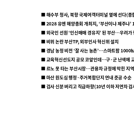
■ 해수부 청사, 북항 국제여객터미널 옆에 선다(종
■ 2028 유엔 해양총회 개최지, ‘부산이냐 제주냐’ 
■ 외국인 선원 ‘인신매매 경유지’ 된 부산…우려가
■ 비위 논란 부산TP, 외부인사 혁신위 설치
■ 르노 못 타는 부산시장…관용차 규정에 막힌 지
■ 마산 원도심 행정·주거복합단지 연내 준공 수순