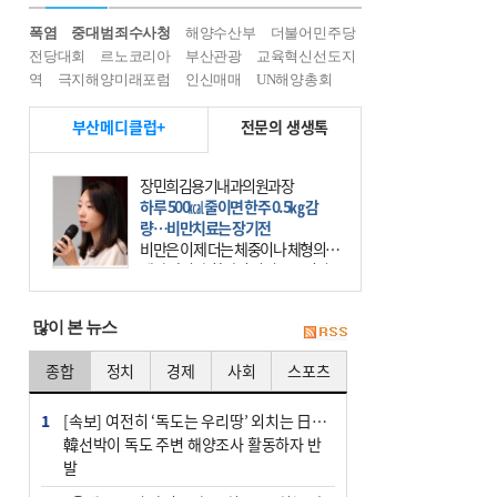
폭염
중대범죄수사청
해양수산부
더불어민주당
전당대회
르노코리아
부산관광
교육혁신선도지
역
극지해양미래포럼
인신매매
UN해양총회
부산메디클럽+
전문의 생생톡
장민희김용기내과의원과장
하루 500㎉ 줄이면 한주 0.5㎏ 감
량…비만치료는 장기전
비만은 이제 더는 체중이나 체형의 문
제가 아니다. 하나의 질병으로 인지
하고 치료와 관리를 해야 한다. 세계
보건기구(WHO)는 이미 1994년 비만
많이 본 뉴스
을 인류의 중요한
종합
정치
경제
사회
스포츠
1
[속보] 여전히 ‘독도는 우리땅’ 외치는 日…
韓선박이 독도 주변 해양조사 활동하자 반
발