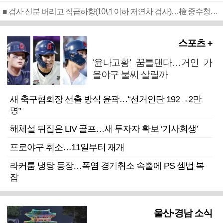
■ 검사 신분 버리고 직급하향(10년 이하 저연차 검사)…檢 중수청행 기피
스포츠 +
‘윤나고황’ 꿈틀댄다…거인 가
을야구 불씨 살릴까
새 축구협회장 선출 방식 윤곽…“선거인단 192→2만
명”
해체설 뒤집은 LIV 골프…새 투자자 확보 ‘기사회생’
프로야구 취소…11일부터 재개
라커룸 냉탕 등장…폭염 경기취소 속출에 PS 셈법 복
잡
울산·경남 소식