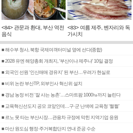
<84> 관문과 환대, 부산 역전
<83> 여름 제주, 벤자리와 독
음식
가시치
■ 해수부 청사, 북항 국제여객터미널 옆에 선다(종합)
■ 2028 유엔 해양총회 개최지, ‘부산이냐 제주냐’ 10일 결정
■ 외국인 선원 ‘인신매매 경유지’ 된 부산…우려가 현실로
■ 비위 논란 부산TP, 외부인사 혁신위 설치
■ 경남 농정 비전 ‘잘 사는 농촌’…스마트팜 1000㏊까지 늘린다
■ 교육혁신선도지 공모 코앞인데…구·군 난색에 교육청 ‘쩔쩔’
■ 르노 못 타는 부산시장…관용차 규정에 막힌 지역기업 응원
■ 마산 원도심 행정·주거복합단지 연내 준공 수순