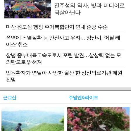
진주성의 역사, 빛과 미디어로
되살아난다
마산 원도심 행정·주거복합단지 연내 준공 수순
폭염에 온열질환 등 안전사고 우려… 양산시, '어필 레
이스' 취소
창녕 중부내륙고속도로서 포탄 발견…살상력 없는 모
의탄으로 밝혀져
입원환자가 연달아 사망한 울산 한 정신의료기관 폐원
전망
근교산
주말엔&라이프