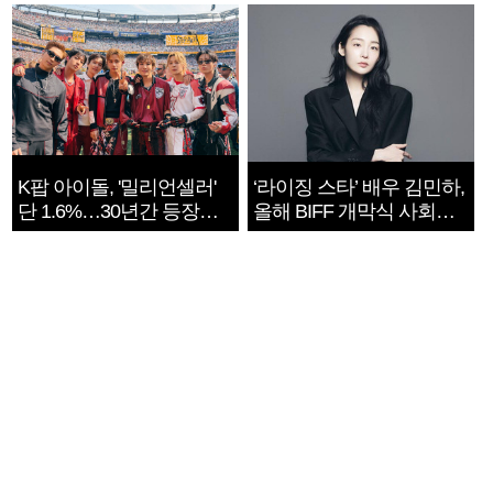
지는 ‘전쟁 속죄’
K팝 아이돌, '밀리언셀러'
‘라이징 스타’ 배우 김민하,
단 1.6%…30년간 등장
올해 BIFF 개막식 사회자
1182개팀 전수조사
확정