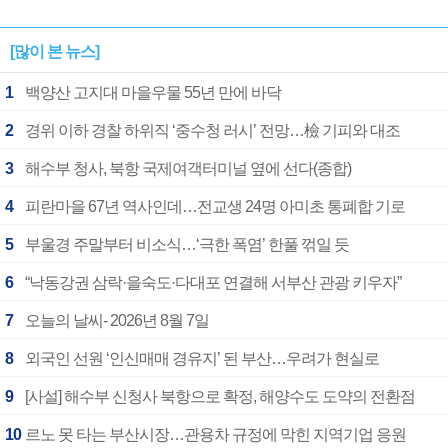
[많이 본 뉴스]
1
백양산 고지대 마을우물 55년 만에 바닥
2
경위 이하 경찰 하위직 ‘중수청 러시’ 전망…檢 기피와 대조
3
해수부 청사, 북항 국제여객터미널 옆에 선다(종합)
4
피란마을 67년 역사인데…전교생 24명 아미초 통폐합 기로
5
부울경 주말부터 비소식…‘극한 폭염’ 한풀 꺾일 듯
6
“낙동강권 삼락·을숙도·다대포 연결해 서부산 관광 키우자”
7
오늘의 날씨- 2026년 8월 7일
8
외국인 선원 ‘인신매매 경유지’ 된 부산…우려가 현실로
9
[사설] 해수부 신청사 북항으로 확정, 해양수도 도약의 전환점
10
르노 못 타는 부산시장…관용차 규정에 막힌 지역기업 응원