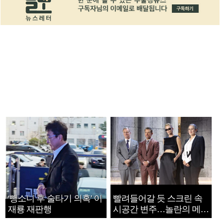
‘뺑소니 후 술타기 의혹’ 이
빨려들어갈 듯 스크린 속
재룡 재판행
시공간 변주…놀란의 메시