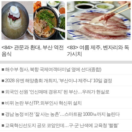
<84> 관문과 환대, 부산 역전
<83> 여름 제주, 벤자리와 독
음식
가시치
■ 해수부 청사, 북항 국제여객터미널 옆에 선다(종합)
■ 2028 유엔 해양총회 개최지, ‘부산이냐 제주냐’ 10일 결정
■ 외국인 선원 ‘인신매매 경유지’ 된 부산…우려가 현실로
■ 비위 논란 부산TP, 외부인사 혁신위 설치
■ 경남 농정 비전 ‘잘 사는 농촌’…스마트팜 1000㏊까지 늘린다
■ 교육혁신선도지 공모 코앞인데…구·군 난색에 교육청 ‘쩔쩔’