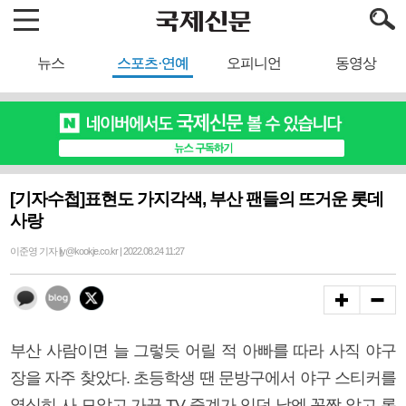
뉴스
스포츠·연예
오피니언
동영상
[기자수첩]표현도 가지각색, 부산 팬들의 뜨거운 롯데
사랑
이준영 기자 ljy@kookje.co.kr | 2022.08.24 11:27
부산 사람이면 늘 그렇듯 어릴 적 아빠를 따라 사직 야구
장을 자주 찾았다. 초등학생 땐 문방구에서 야구 스티커를
열심히 사 모았고 가끔 TV 중계가 있던 날엔 꼼짝 않고 롯