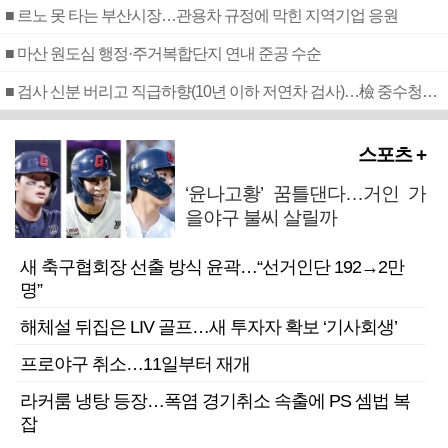
■ 르노 못 타는 부산시장…관용차 규정에 막힌 지역기업 응원
■ 마산 원도심 행정·주거복합단지 연내 준공 수순
■ 검사 신분 버리고 직급하향(10년 이하 저연차 검사)…檢 중수청행 기피
스포츠 +
‘윤나고황’ 꿈틀댄다…거인 가
을야구 불씨 살릴까
새 축구협회장 선출 방식 윤곽…“선거인단 192→2만
명”
해체설 뒤집은 LIV 골프…새 투자자 확보 ‘기사회생’
프로야구 취소…11일부터 재개
라커룸 냉탕 등장…폭염 경기취소 속출에 PS 셈법 복
잡