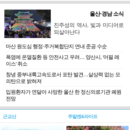
울산·경남 소식
진주성의 역사, 빛과 미디어로
되살아난다
마산 원도심 행정·주거복합단지 연내 준공 수순
폭염에 온열질환 등 안전사고 우려… 양산시, '어필 레
이스' 취소
창녕 중부내륙고속도로서 포탄 발견…살상력 없는 모
의탄으로 밝혀져
입원환자가 연달아 사망한 울산 한 정신의료기관 폐원
전망
근교산
주말엔&라이프