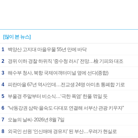
[많이 본 뉴스]
1
백양산 고지대 마을우물 55년 만에 바닥
2
경위 이하 경찰 하위직 ‘중수청 러시’ 전망…檢 기피와 대조
3
해수부 청사, 북항 국제여객터미널 옆에 선다(종합)
4
피란마을 67년 역사인데…전교생 24명 아미초 통폐합 기로
5
부울경 주말부터 비소식…‘극한 폭염’ 한풀 꺾일 듯
6
“낙동강권 삼락·을숙도·다대포 연결해 서부산 관광 키우자”
7
오늘의 날씨- 2026년 8월 7일
8
외국인 선원 ‘인신매매 경유지’ 된 부산…우려가 현실로