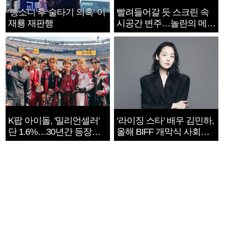
‘뺑소니 후 술타기 의혹’ 이
빨려들어갈 듯 스크린 속
재룡 재판행
시공간 변주…놀란의 메시
지는 ‘전쟁 속죄’
K팝 아이돌, '밀리언셀러'
‘라이징 스타’ 배우 김민하,
단 1.6%…30년간 등장
올해 BIFF 개막식 사회자
1182개팀 전수조사
확정