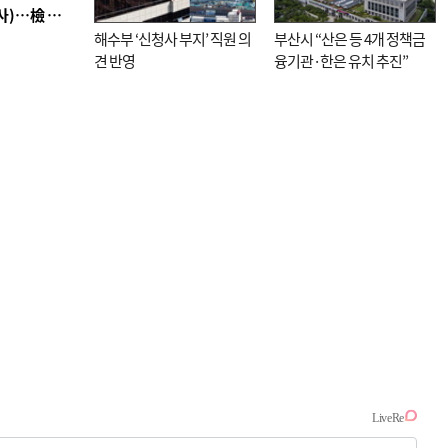
■ 검사 신분 버리고 직급하향(10년 이하 저연차 검사)…檢 중수청행 기피
해수부 ‘신청사 부지’ 직원 의
부산시 “산은 등 4개 정책금
견 반영
융기관·한은 유치 추진”