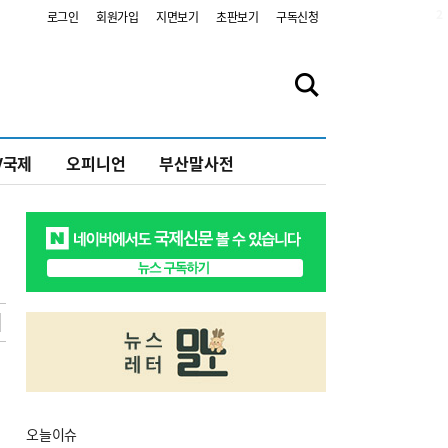
2
로그인
회원가입
지면보기
초판보기
구독신청
V국제
오피니언
부산말사전
오늘
이슈