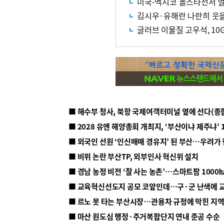
미국-멕시코 올스타전서 멀
김시우·유해란 나란히 웃
글러브 이물질 고우석, 10
■ 해수부 청사, 북항 국제여객터미널 옆에 선다(종
■ 2028 유엔 해양총회 개최지, ‘부산이냐 제주냐’ 
■ 외국인 선원 ‘인신매매 경유지’ 된 부산…우려가
■ 비위 논란 부산TP, 외부인사 혁신위 설치
■ 르노 못 타는 부산시장…관용차 규정에 막힌 지
■ 마산 원도심 행정·주거복합단지 연내 준공 수순