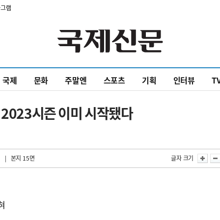
타그램
국제
문화
주말엔
스포츠
기획
인터뷰
T
 2023시즌 이미 시작됐다
| 본지 15면
글자 크기
발
혀