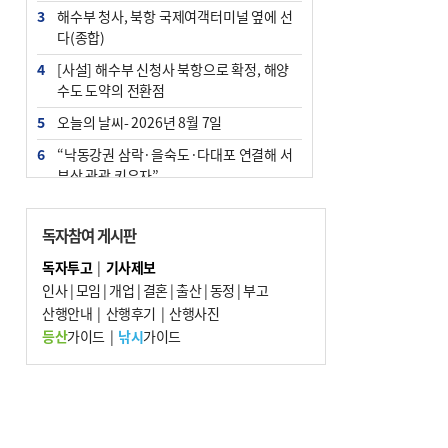
3
해수부 청사, 북항 국제여객터미널 옆에 선
다(종합)
4
[사설] 해수부 신청사 북항으로 확정, 해양
수도 도약의 전환점
5
오늘의 날씨- 2026년 8월 7일
6
“낙동강권 삼락·을숙도·다대포 연결해 서
부산 관광 키우자”
7
부울경 주말부터 비소식…‘극한 폭염’ 한풀
꺾일 듯
독자참여 게시판
8
피란마을 67년 역사인데…전교생 24명 아
독자투고
|
기사제보
미초 통폐합 기로
인사
|
모임
|
개업
|
결혼
|
출산
|
동정
|
부고
9
산행안내
외국인 선원 ‘인신매매 경유지’ 된 부산…
|
산행후기
|
산행사진
우려가 현실로
등산
가이드
|
낚시
가이드
10
교육혁신선도지 공모 코앞인데…구·군 난
색에 교육청 ‘쩔쩔’