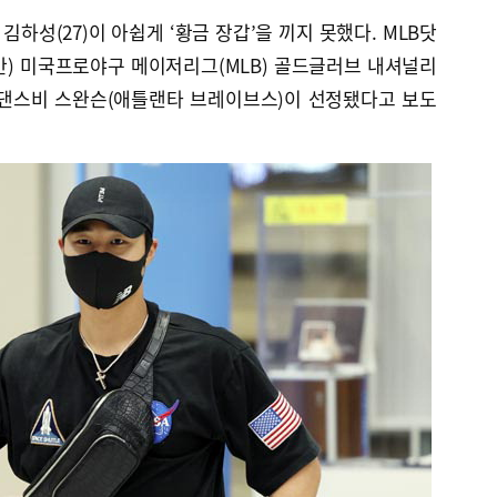
하성(27)이 아쉽게 ‘황금 장갑’을 끼지 못했다. MLB닷
간) 미국프로야구 메이저리그(MLB) 골드글러브 내셔널리
로 댄스비 스완슨(애틀랜타 브레이브스)이 선정됐다고 보도