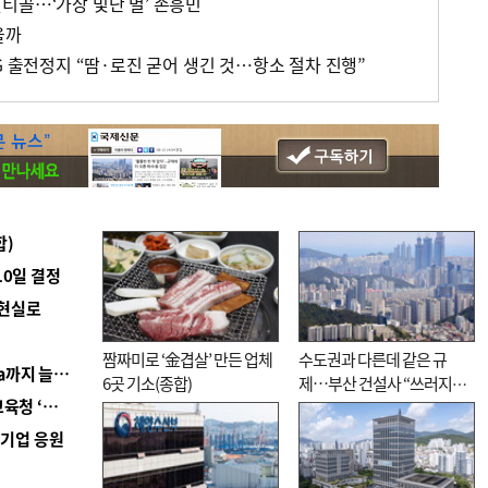
티골…‘가장 빛난 별’ 손흥민
을까
G 출전정지 “땀·로진 굳어 생긴 것…항소 절차 진행”
합)
10일 결정
 현실로
짬짜미로 ‘金겹살’ 만든 업체
수도권과 다른데 같은 규
■ 경남 농정 비전 ‘잘 사는 농촌’…스마트팜 1000㏊까지 늘린다
6곳 기소(종합)
제…부산 건설사 “쓰러지기
■ 교육혁신선도지 공모 코앞인데…구·군 난색에 교육청 ‘쩔쩔’
직전”
역기업 응원