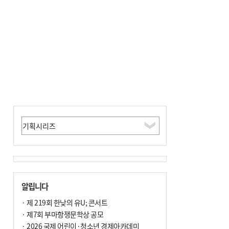
알립니다
· 제 219회 한낮의 유U; 콘서트
· 제7회 부마항쟁문학상 공모
· 2026 국제 어린이·청소년 경제아카데미