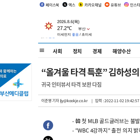
페이스북
엑스
카카오채널
유튜브
인스
사회
정치
경제
해양수산
“올겨울 타격 특훈” 김하성의
귀국 인터뷰서 타격 보완 다짐
이준영 기자
ljy@kookje.co.kr
| 입력 : 2022-11-02 19:42:57
- 韓 첫 MLB 골드글러브는 불
- “WBC 4강까지” 출전 의지 밝