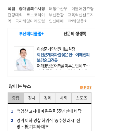
폭염
중대범죄수사청
해양수산부
더불어민주당
전당대회
르노코리아
부산관광
교육혁신선도지
역
극지해양미래포럼
인신매매
UN해양총회
부산메디클럽+
전문의 생생톡
이승준 거인병원 대표원장
회전근개 재파열 잦은 편…어깨 진피
보강술 고려를
어깨병변은 어깨를 이루는 인체 조직
에 발생하는 손상을 말한다. 여기에
는 오십견과 회전근개 증후군, 어깨
의 석회성 힘줄염 등이 있다. 국민건
많이 본 뉴스
강보험에 의하면 어깨병변
종합
정치
경제
사회
스포츠
1
백양산 고지대 마을우물 55년 만에 바닥
2
경위 이하 경찰 하위직 ‘중수청 러시’ 전
망…檢 기피와 대조