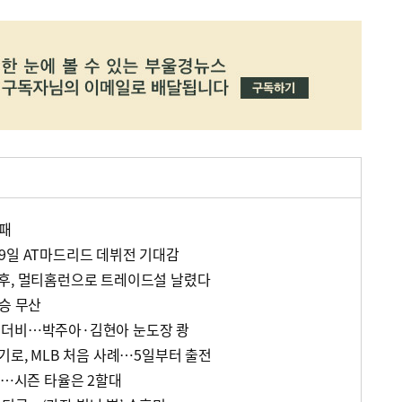
실패
9일 AT마드리드 데뷔전 기대감
후, 멀티홈런으로 트레이드설 날렸다
승 무산
 더비…박주아·김현아 눈도장 쾅
기로, MLB 처음 사례…5일부터 출전
지…시즌 타율은 2할대