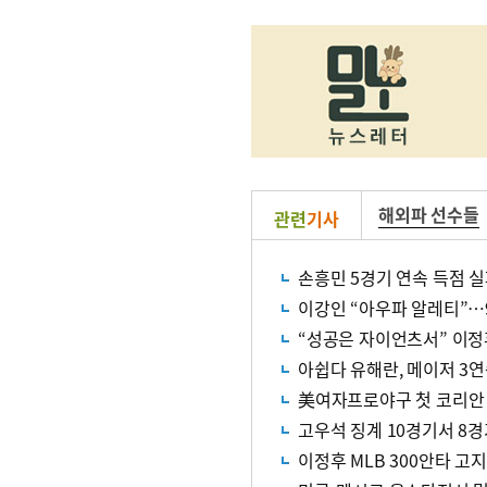
해외파 선수들
관련
기사
손흥민 5경기 연속 득점 
이강인 “아우파 알레티”…
“성공은 자이언츠서” 이정
아쉽다 유해란, 메이저 3연
美여자프로야구 첫 코리안
고우석 징계 10경기서 8경
이정후 MLB 300안타 고