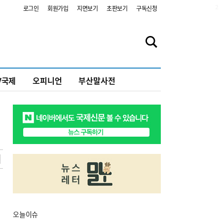
2
로그인
회원가입
지면보기
초판보기
구독신청
V국제
오피니언
부산말사전
오늘
이슈