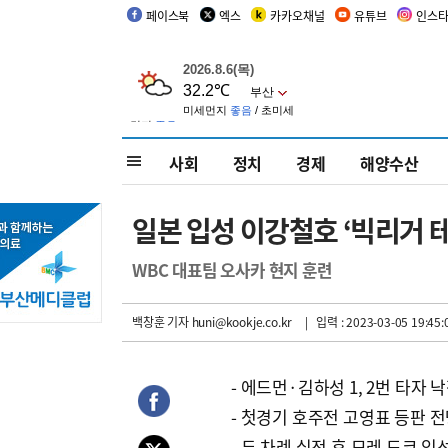
페이스북
엑스
카카오채널
유튜브
인스
사회
정치
경제
해양수산
일본 입성 이강철호 ‘빅리거 
WBC 대표팀 오사카 현지 훈련
백창훈 기자
huni@kookje.co.kr
| 입력 : 2023-03-05 19:45:
- 에드먼·김하성 1, 2번 타자 
- 첫경기 호주전 고영표 등판 
- 두 차례 실전 후 모레 도쿄 입