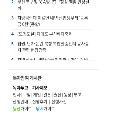
2
부산 북구청 쑥뜸방, 前구청장 책임 인정될
까
3
지방국립대 이르면 내년 신입생부터 ‘등록
금 0원’(종합)
4
[도청도설] 다대포 부산바다축제
5
법원, 단차 논란 북항 복합환승센터 공사중
지 관련 현장검증
6
지역 상권도 말라죽을 판이라…가뭄 속 밀
양물축제 강행 논란
7
통영시민 추석 전 35만 원 받는다
독자참여 게시판
8
부산 철강공장 50대 노동자 추락사
독자투고
|
기사제보
인사
|
모임
|
개업
|
결혼
|
출산
|
동정
|
부고
9
국힘 부산시당, ‘정이한 조력’ 시의원 윤리
산행안내
위에…‘한동훈 지지’도 신고접수
|
산행후기
|
산행사진
등산
가이드
|
낚시
가이드
10
해양수산부 신청사 북항재개발 부지에 짓
는다