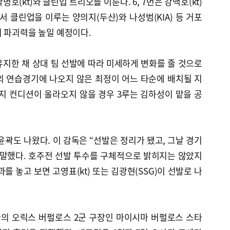
병호(kt)와 클린업 트리오를 이룬다. 6, 7번은 강백호(kt)
서 클린업을 이루는 양의지(두산)와 나성범(KIA) 등 거포
 파괴력을 높일 예정이다.
지한 채 상대 팀 선발에 따라 미세하게 변화를 줄 것으로
의 연습경기에 나오지 않은 최정이 어느 타순에 배치될 지
지 컨디션이 올라오지 않을 경우 3루는 김하성이 맡을 공
윤곽도 나왔다. 이 감독은 “선발은 정리가 됐고, 그날 경기
 말했다. 호주전 선발 투수를 구체적으로 밝히지는 않았지
를 놓고 보면 고영표(kt) 또는 김광현(SSG)이 선발로 나
카의 오릭스 버펄로스 2군 구장인 마이시마 버펄로스 스타