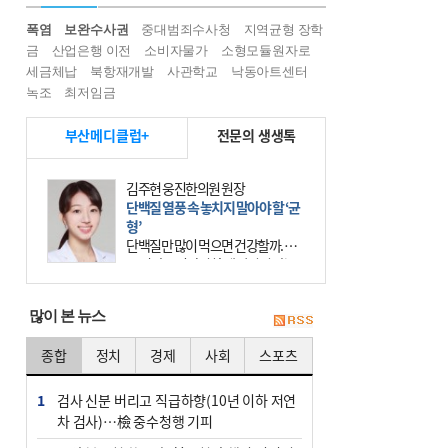
폭염
보완수사권
중대범죄수사청
지역균형 장학
금
산업은행 이전
소비자물가
소형모듈원자로
세금체납
북항재개발
사관학교
낙동아트센터
녹조
최저임금
부산메디클럽+
전문의 생생톡
김주현 웅진한의원 원장
단백질 열풍 속 놓치지 말아야 할 ‘균
형’
단백질만 많이 먹으면 건강할까. 요
즘 건강을 이야기할 때 빠지지 않는
키워드가 단백질이다. 헬스장을 다니
는 젊은 층부터 기초체력을 챙기려는
많이 본 뉴스
중·장년층까지 모두 “
종합
정치
경제
사회
스포츠
1
검사 신분 버리고 직급하향(10년 이하 저연
차 검사)…檢 중수청행 기피