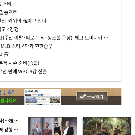
 더비’
 결승으로
현진’ 키워야 韓야구 산다
꺾고 4강행
韓, 절정의 방망이로 ‘삼중고(주전 이탈·피로 누적·생소한 구장)’ 깨고 도미니카 넘는다
, MLB 스타군단과 한판승부
이들’
 본격 시즌 준비(종합)
17년 만에 WBC 8강 진출
■ 검사 신분 버리고 직급하향(10년 이하 저연차 검사)…檢 중수청행 기피
■ 지역 상권도 말라죽을 판이라…가뭄 속 밀양물축제 강행 논란