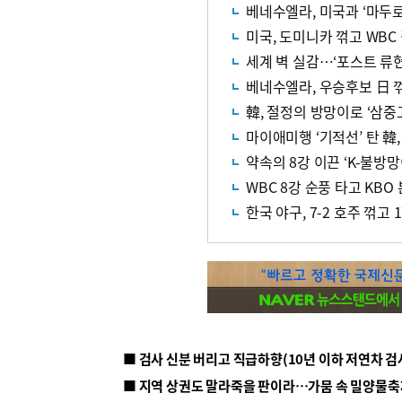
베네수엘라, 미국과 ‘마두로
미국, 도미니카 꺾고 WBC
세계 벽 실감…‘포스트 류
베네수엘라, 우승후보 日 
마이애미행 ‘기적선’ 탄 韓
약속의 8강 이끈 ‘K-불방망
WBC 8강 순풍 타고 KBO
한국 야구, 7-2 호주 꺾고 