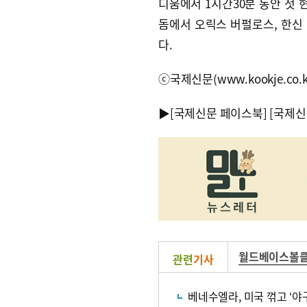
디움에서 1시간30분 동안 첫 
돔에서 오릭스 버펄로스, 한신
다.
ⓒ국제신문(www.kookje.co.
▶
[국제신문 페이스북]
[국제신
월드베이스볼
관련
기사
베네수엘라, 미국 꺾고 ‘야