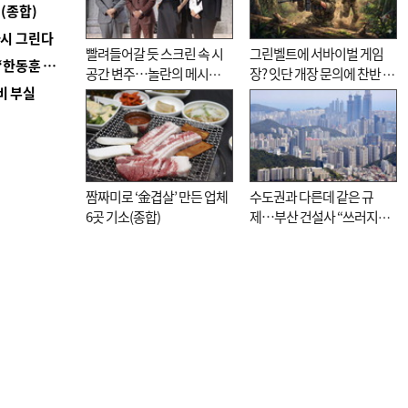
(종합)
다시 그린다
빨려들어갈 듯 스크린 속 시
그린벨트에 서바이벌 게임
■ 국힘 부산시당, ‘정이한 조력’ 시의원 윤리위에…‘한동훈 지지’도 신고접수
공간 변주…놀란의 메시지
장? 잇단 개장 문의에 찬반 논
비 부실
는 ‘전쟁 속죄’
쟁
짬짜미로 ‘金겹살’ 만든 업체
수도권과 다른데 같은 규
6곳 기소(종합)
제…부산 건설사 “쓰러지기
직전”