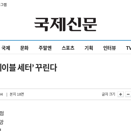
타그램
국제
문화
주말엔
스포츠
기획
인터뷰
T
테이블 세터’ 꾸린다
04
| 본지 18면
글자 크기
낙점
전망
성