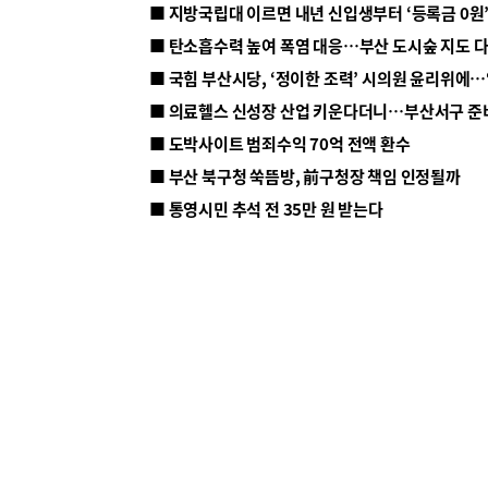
■ 지방국립대 이르면 내년 신입생부터 ‘등록금 0원’
■ 탄소흡수력 높여 폭염 대응…부산 도시숲 지도 
■ 의료헬스 신성장 산업 키운다더니…부산서구 준
■ 도박사이트 범죄수익 70억 전액 환수
■ 부산 북구청 쑥뜸방, 前구청장 책임 인정될까
■ 통영시민 추석 전 35만 원 받는다