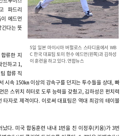
세인트루이스
이고 파드리
독이 에드먼
맡긴다는 뜻
5일 일본 마이시마 버펄로스 스타디움에서 WB
C 한국 대표팀 토미 현수 에드먼(왼쪽)과 김하성
 합류한 지
이 훈련을 하고 있다. 연합뉴스
확인하고 1,
표팀 합류 직
시속 150㎞ 이상의 강속구를 던지는 투수들을 상대, 빠
드먼은 스위치 히터로 도루 능력을 갖췄고, 김하성은 펀치력
번 타자로 제격이다. 이로써 대표팀은 역대 최강의 테이블
났다. 미국 합동훈련 내내 1번을 친 이정후(키움)가 3번