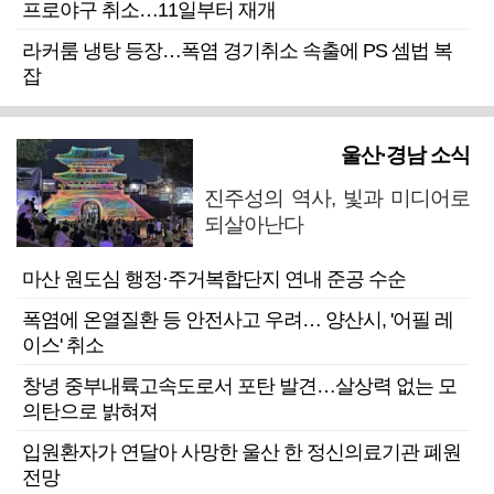
프로야구 취소…11일부터 재개
라커룸 냉탕 등장…폭염 경기취소 속출에 PS 셈법 복
잡
울산·경남 소식
진주성의 역사, 빛과 미디어로
되살아난다
마산 원도심 행정·주거복합단지 연내 준공 수순
폭염에 온열질환 등 안전사고 우려… 양산시, '어필 레
이스' 취소
창녕 중부내륙고속도로서 포탄 발견…살상력 없는 모
의탄으로 밝혀져
입원환자가 연달아 사망한 울산 한 정신의료기관 폐원
전망