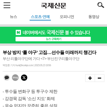
뉴스
스포츠·연예
오피니언
동영상
부상 방지 ‘룰 야구’ 고집…선수들 미래까지 챙긴다
부산 리틀야구단에 가다 <7> 부산진구리틀야구단
백창훈 기자 huni@kookje.co.kr | 2023.05.23 19:56
- 투수들 변화구 등 투구수 제한
- 강경묵 감독 ‘소신 지도’ 화제
- 우승 없지만 꾸준히 좋은 성적