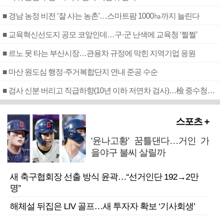
■ 경남 농정 비전 ‘잘 사는 농촌’…스마트팜 1000㏊까지 늘린다
■ 교육혁신선도지 공모 코앞인데…구·군 난색에 교육청 ‘쩔쩔’
■ 르노 못 타는 부산시장…관용차 규정에 막힌 지역기업 응원
■ 마산 원도심 행정·주거복합단지 연내 준공 수순
■ 검사 신분 버리고 직급하향(10년 이하 저연차 검사)…檢 중수청행 기피
스포츠 +
‘윤나고황’ 꿈틀댄다…거인 가
을야구 불씨 살릴까
새 축구협회장 선출 방식 윤곽…“선거인단 192→2만
명”
해체설 뒤집은 LIV 골프…새 투자자 확보 ‘기사회생’