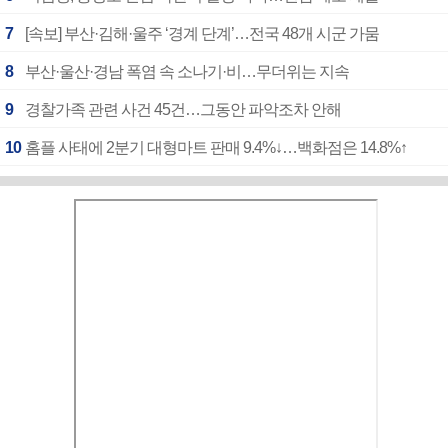
7
[속보] 부산·김해·울주 ‘경계 단계’…전국 48개 시군 가뭄
8
부산·울산·경남 폭염 속 소나기·비…무더위는 지속
9
경찰가족 관련 사건 45건…그동안 파악조차 안해
10
홈플 사태에 2분기 대형마트 판매 9.4%↓…백화점은 14.8%↑