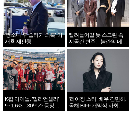
‘뺑소니 후 술타기 의혹’ 이
빨려들어갈 듯 스크린 속
재룡 재판행
시공간 변주…놀란의 메시
지는 ‘전쟁 속죄’
K팝 아이돌, '밀리언셀러'
‘라이징 스타’ 배우 김민하,
단 1.6%…30년간 등장
올해 BIFF 개막식 사회자
1182개팀 전수조사
확정