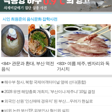
시인 최원준의 음식문화 잡학사전
<84> 관문과 환대, 부산 역전
<83> 여름 제주, 벤자리와 독
음식
가시치
■ 해수부 청사, 북항 국제여객터미널 옆에 선다(종합)
■ 2028 유엔 해양총회 개최지, ‘부산이냐 제주냐’ 10일 결정
■ 외국인 선원 ‘인신매매 경유지’ 된 부산…우려가 현실로
■ 비위 논란 부산TP, 외부인사 혁신위 설치