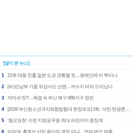
[많이 본 뉴스]
1
15호 태풍 찬홈 일본 도쿄 관통할 듯…동해안에 비 뿌리나
2
[속보] 남부 가뭄 위성서도 선명…저수지 바닥 드러났다
3
까마귀 탓?…폭염 속 부산 북구 986가구 정전
4
[2026 부산청소년극지체험탐험대 현장르포] 3회 : 석탄 탄광촌에서 북극 연구의 중심지로
5
‘혐오표현’ 쓰면 지방공무원 최대 파면까지 중징계
6
이임생, 홍명보 선임 독단적 결정 아냐…면담 메모 제출