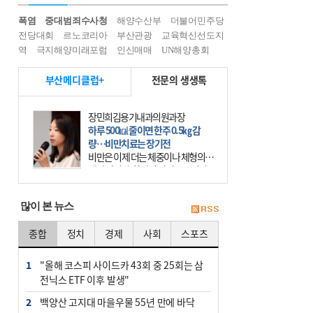
폭염
중대범죄수사청
해양수산부
더불어민주당
전당대회
르노코리아
부산관광
교육혁신선도지
역
극지해양미래포럼
인신매매
UN해양총회
부산메디클럽+
전문의 생생톡
장민희김용기내과의원과장
하루 500㎉ 줄이면 한주 0.5㎏ 감
량…비만치료는 장기전
비만은 이제 더는 체중이나 체형의 문
제가 아니다. 하나의 질병으로 인지
하고 치료와 관리를 해야 한다. 세계
보건기구(WHO)는 이미 1994년 비만
많이 본 뉴스
을 인류의 중요한
종합
정치
경제
사회
스포츠
1
"올해 코스피 사이드카 43회 중 25회는 삼
전닉스 ETF 이후 발생"
2
백양산 고지대 마을우물 55년 만에 바닥