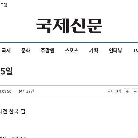
타그램
국제
문화
주말엔
스포츠
기획
인터뷰
T
25일
9:09:50
| 본지 17면
글자 크기
차전 한국-필