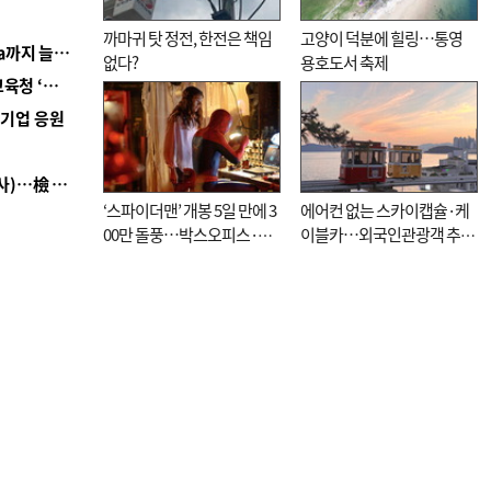
까마귀 탓 정전, 한전은 책임
고양이 덕분에 힐링…통영
■ 경남 농정 비전 ‘잘 사는 농촌’…스마트팜 1000㏊까지 늘린다
없다?
용호도서 축제
■ 교육혁신선도지 공모 코앞인데…구·군 난색에 교육청 ‘쩔쩔’
역기업 응원
■ 검사 신분 버리고 직급하향(10년 이하 저연차 검사)…檢 중수청행 기피
‘스파이더맨’ 개봉 5일 만에 3
에어컨 없는 스카이캡슐·케
00만 돌풍…박스오피스·예
이블카…외국인관광객 추억
매율 동시 1위
대신 고역 될라