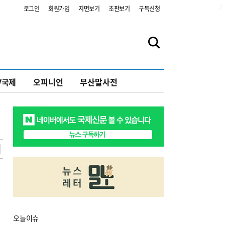
2
로그인
회원가입
지면보기
초판보기
구독신청
V국제
오피니언
부산말사전
오늘
이슈