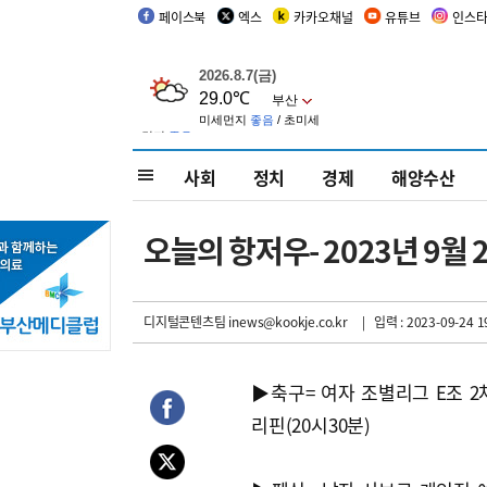
페이스북
엑스
카카오채널
유튜브
인스
사회
정치
경제
해양수산
오늘의 항저우- 2023년 9월 
디지털콘텐츠팀 inews@kookje.co.kr
| 입력 : 2023-09-24 1
▶축구= 여자 조별리그 E조 2
리핀(20시30분)