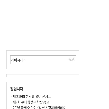
알립니다
· 제 219회 한낮의 유U; 콘서트
· 제7회 부마항쟁문학상 공모
· 2026 국제 어린이·청소년 경제아카데미