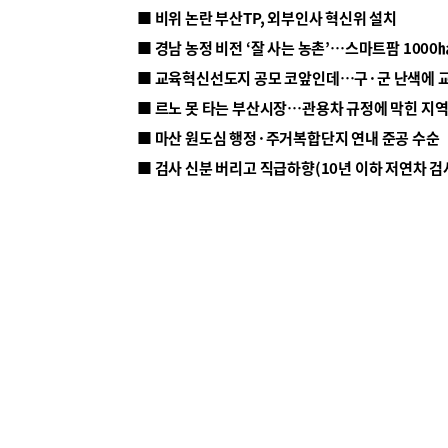
■ 비위 논란 부산TP, 외부인사 혁신위 설치
■ 르노 못 타는 부산시장…관용차 규정에 막힌 지
■ 마산 원도심 행정·주거복합단지 연내 준공 수순