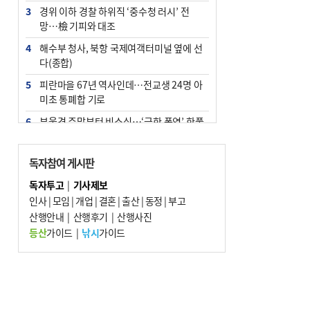
3
경위 이하 경찰 하위직 ‘중수청 러시’ 전
망…檢 기피와 대조
4
해수부 청사, 북항 국제여객터미널 옆에 선
다(종합)
5
피란마을 67년 역사인데…전교생 24명 아
미초 통폐합 기로
6
부울경 주말부터 비소식…‘극한 폭염’ 한풀
꺾일 듯
7
“낙동강권 삼락·을숙도·다대포 연결해 서
독자참여 게시판
부산 관광 키우자”
독자투고
|
기사제보
8
오늘의 날씨- 2026년 8월 7일
인사
|
모임
|
개업
|
결혼
|
출산
|
동정
|
부고
9
산행안내
외국인 선원 ‘인신매매 경유지’ 된 부산…
|
산행후기
|
산행사진
우려가 현실로
등산
가이드
|
낚시
가이드
10
[사설] 해수부 신청사 북항으로 확정, 해양
수도 도약의 전환점