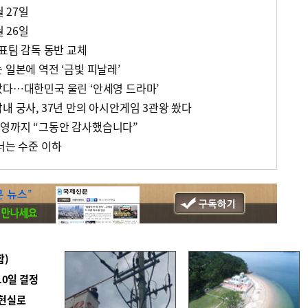
월 27일
월 26일
대표팀 감독 동반 교체
 일본에 역전 ‘금빛 피날레’
았다…대한민국 울린 ‘안세영 드라마’
내 궁사, 37년 만의 아시안게임 3관왕 쐈다
국영까지 “그동안 감사했습니다”
너는 수준 이하
합)
10일 결정
 현실로