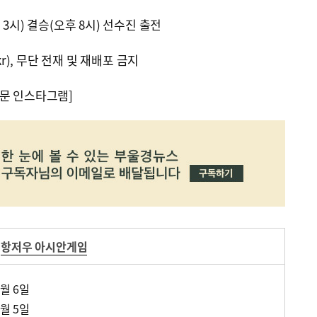
3시) 결승(오후 8시) 선수진 출전
kr), 무단 전재 및 재배포 금지
문 인스타그램]
항저우 아시안게임
0월 6일
0월 5일