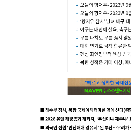
오늘의 항저우- 2023년 9
오늘의 항저우- 2023년 9
‘항저우 참사’ 남녀 배구 
야구는 대만에 설욕, 축구는
무릎 다쳐도 무릎 꿇지 않
대회 연기로 극적 합류한 막
펜싱 최인정부터 육상 김
북한 성적은 기대 이상, 매
■ 해수부 청사, 북항 국제여객터미널 옆에 선다(종
■ 2028 유엔 해양총회 개최지, ‘부산이냐 제주냐’ 
■ 외국인 선원 ‘인신매매 경유지’ 된 부산…우려가