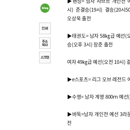
▶펜싱= 남자 사브르 개인전 예
시) 준결승(19시) 결승(20시5
오상욱 출전
▶태권도= 남자 58㎏급 예선(오
승(오후 3시) 장준 출전
여자 49㎏급 예선(오전 10시) 
▶e스포츠= 리그 오브 레전드 예
▶수영= 남자 계영 800ｍ 예선(
▶바둑=남자 개인전 예선 3라운드
전