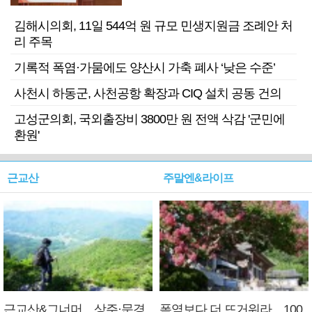
김해시의회, 11일 544억 원 규모 민생지원금 조례안 처
리 주목
기록적 폭염·가뭄에도 양산시 가축 폐사 ‘낮은 수준’
사천시 하동군, 사천공항 확장과 CIQ 설치 공동 건의
고성군의회, 국외출장비 3800만 원 전액 삭감 '군민에
환원'
근교산
주말엔&라이프
근교산&그너머…상주·문경
폭염보다 더 뜨거워라…100