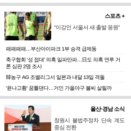
스포츠 +
“이강인 서울서 새 출발 응원”
패패패패…부산아이파크 1부 승격 급제동
축구협회 ‘성 접대’ 의혹 일파만파…日도 의혹 연루 거
론 심판 2명 조사
韓농구 AG 조별리그서 일본과 내달 13일 격돌
‘윤나고황’ 꿈틀댄다…거인 가을야구 불씨 살릴까
울산·경남 소식
창원시 불법주정차 단속 계도
중심 전환