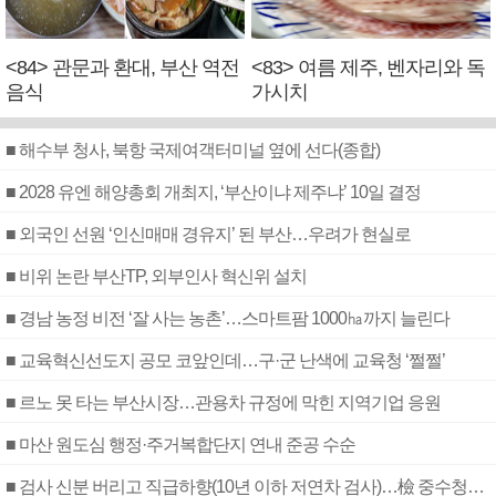
<84> 관문과 환대, 부산 역전
<83> 여름 제주, 벤자리와 독
음식
가시치
■ 해수부 청사, 북항 국제여객터미널 옆에 선다(종합)
■ 2028 유엔 해양총회 개최지, ‘부산이냐 제주냐’ 10일 결정
■ 외국인 선원 ‘인신매매 경유지’ 된 부산…우려가 현실로
■ 비위 논란 부산TP, 외부인사 혁신위 설치
■ 경남 농정 비전 ‘잘 사는 농촌’…스마트팜 1000㏊까지 늘린다
■ 교육혁신선도지 공모 코앞인데…구·군 난색에 교육청 ‘쩔쩔’
■ 르노 못 타는 부산시장…관용차 규정에 막힌 지역기업 응원
■ 마산 원도심 행정·주거복합단지 연내 준공 수순
■ 검사 신분 버리고 직급하향(10년 이하 저연차 검사)…檢 중수청행 기피