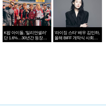
K팝 아이돌, '밀리언셀러'
‘라이징 스타’ 배우 김민하,
단 1.6%…30년간 등장
올해 BIFF 개막식 사회자
1182개팀 전수조사
확정