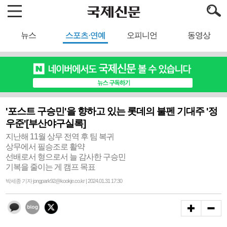
뉴스
스포츠·연예
오피니언
동영상
'포스트 구승민'을 향하고 있는 롯데의 불펜 기대주 '정
우준'[부산야구실록]
지난해 11월 상무 전역 후 팀 복귀
상무에서 필승조로 활약
선배로서 형으로서 늘 감사한 구승민
기복을 줄이는 게 캠프 목표
박세종 기자 jongpark92@kookje.co.kr | 2024.01.31 17:30