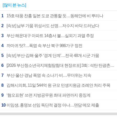
[많이 본 뉴스]
1
15호 태풍 찬홈 일본 도쿄 관통할 듯…동해안에 비 뿌리나
2
[속보] 남부 가뭄 위성서도 선명…저수지 바닥 드러났다
3
부산 해운대구 아파트 14층서 불…실외기 과열 추정
4
까마귀 탓?…폭염 속 부산 북구 986가구 정전
5
[속보] 부산·김해·울주 ‘경계 단계’…전국 48개 시군 가뭄
6
[2026 부산청소년극지체험탐험대 현장르포] 3회 : 석탄 탄광촌에서 북극 연구의 중심지로
7
부산·울산·경남 폭염 속 소나기·비…무더위는 지속
8
김해시의회, 11일 544억 원 규모 민생지원금 조례안 처리 주목
9
‘혐오표현’ 쓰면 지방공무원 최대 파면까지 중징계
10
이임생, 홍명보 선임 독단적 결정 아냐…면담 메모 제출