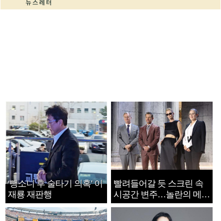
‘뺑소니 후 술타기 의혹’ 이
빨려들어갈 듯 스크린 속
재룡 재판행
시공간 변주…놀란의 메시
지는 ‘전쟁 속죄’