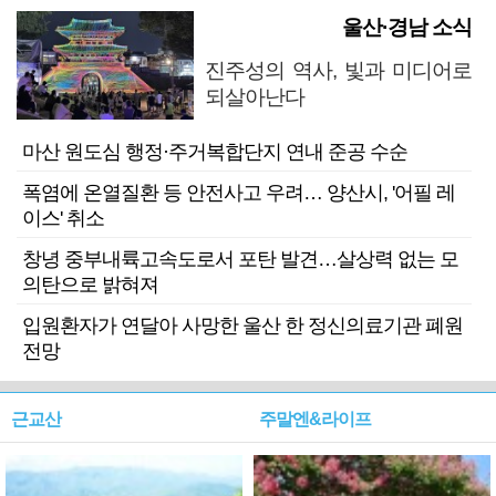
울산·경남 소식
진주성의 역사, 빛과 미디어로
되살아난다
마산 원도심 행정·주거복합단지 연내 준공 수순
폭염에 온열질환 등 안전사고 우려… 양산시, '어필 레
이스' 취소
창녕 중부내륙고속도로서 포탄 발견…살상력 없는 모
의탄으로 밝혀져
입원환자가 연달아 사망한 울산 한 정신의료기관 폐원
전망
근교산
주말엔&라이프