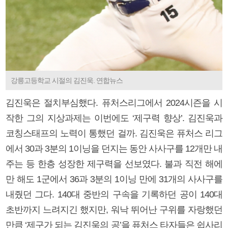
강릉고등학교 시절의 김진욱. 연합뉴스
김진욱은 절치부심했다. 퓨처스리그에서 2024시즌을 시
작한 그의 지상과제는 이번에도 ‘제구력 향상’. 김진욱과
코칭스태프의 노력이 통했던 걸까. 김진욱은 퓨처스 리그
에서 30과 3분의 1이닝을 던지는 동안 사사구를 12개만 내
주는 등 한층 성장한 제구력을 선보였다. 불과 직전 해에
만 해도 1군에서 36과 3분의 1이닝 만에 31개의 사사구를
내줬던 그다. 140대 중반의 구속을 기록하던 공이 140대
초반까지 느려지긴 했지만, 워낙 뛰어난 구위를 자랑했던
만큼 ‘제구가 되는 김진욱의 공’을 퓨처스 타자들은 쉽사리