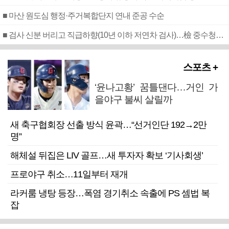
■ 마산 원도심 행정·주거복합단지 연내 준공 수순
■ 검사 신분 버리고 직급하향(10년 이하 저연차 검사)…檢 중수청행 기피
스포츠 +
‘윤나고황’ 꿈틀댄다…거인 가
을야구 불씨 살릴까
새 축구협회장 선출 방식 윤곽…“선거인단 192→2만
명”
해체설 뒤집은 LIV 골프…새 투자자 확보 ‘기사회생’
프로야구 취소…11일부터 재개
라커룸 냉탕 등장…폭염 경기취소 속출에 PS 셈법 복
잡