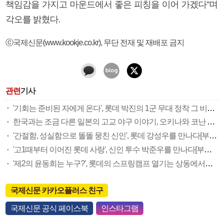
책임감을 가지고 마운드에서 좋은 피칭을 이어 가겠다”며
각오를 밝혔다.
ⓒ국제신문(www.kookje.co.kr), 무단 전재 및 재배포 금지
관련
기사
'기회는 준비된 자에게 온다', 롯데 박진의 1군 무대 정착 그 비결은?[부산야구실록]
한국과는 조금 다른 일본의 고교 야구 이야기, 오키나와 코난 고교[부산야구실록]
'간절함, 성실함으로 똘똘 뭉친 신인', 롯데 강성우를 만나다[부산야구실록]
'고1때부터 이어진 롯데 사랑', 신인 투수 박준우를 만나다[부산야구실록]
'제2의 윤동희는 누구?', 롯데의 스프링캠프 열기는 상동에서도 이어진다[부산야구실록]
국제신문 카카오플러스 친구
국제신문 공식 페이스북
인스타그램