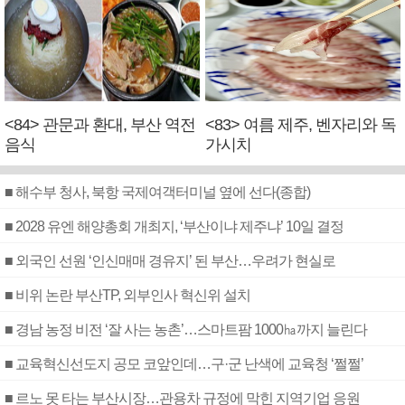
<84> 관문과 환대, 부산 역전
<83> 여름 제주, 벤자리와 독
음식
가시치
■ 해수부 청사, 북항 국제여객터미널 옆에 선다(종합)
■ 2028 유엔 해양총회 개최지, ‘부산이냐 제주냐’ 10일 결정
■ 외국인 선원 ‘인신매매 경유지’ 된 부산…우려가 현실로
■ 비위 논란 부산TP, 외부인사 혁신위 설치
■ 경남 농정 비전 ‘잘 사는 농촌’…스마트팜 1000㏊까지 늘린다
■ 교육혁신선도지 공모 코앞인데…구·군 난색에 교육청 ‘쩔쩔’
■ 르노 못 타는 부산시장…관용차 규정에 막힌 지역기업 응원