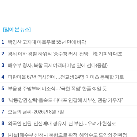
[많이 본 뉴스]
1
백양산 고지대 마을우물 55년 만에 바닥
2
경위 이하 경찰 하위직 ‘중수청 러시’ 전망…檢 기피와 대조
3
해수부 청사, 북항 국제여객터미널 옆에 선다(종합)
4
피란마을 67년 역사인데…전교생 24명 아미초 통폐합 기로
5
부울경 주말부터 비소식…‘극한 폭염’ 한풀 꺾일 듯
6
“낙동강권 삼락·을숙도·다대포 연결해 서부산 관광 키우자”
7
오늘의 날씨- 2026년 8월 7일
8
외국인 선원 ‘인신매매 경유지’ 된 부산…우려가 현실로
9
[사설] 해수부 신청사 북항으로 확정, 해양수도 도약의 전환점