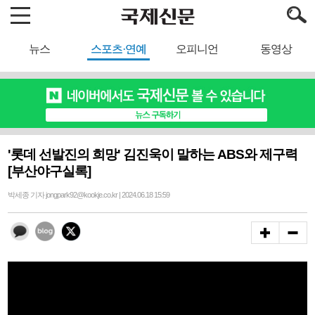
뉴스
스포츠·연예
오피니언
동영상
'롯데 선발진의 희망' 김진욱이 말하는 ABS와 제구력
[부산야구실록]
박세종 기자 jongpark92@kookje.co.kr | 2024.06.18 15:59