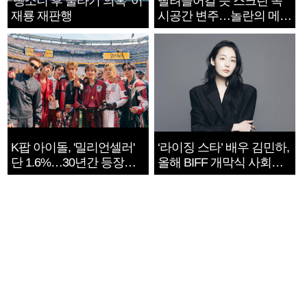
‘뺑소니 후 술타기 의혹’ 이
빨려들어갈 듯 스크린 속
재룡 재판행
시공간 변주…놀란의 메시
지는 ‘전쟁 속죄’
K팝 아이돌, '밀리언셀러'
‘라이징 스타’ 배우 김민하,
단 1.6%…30년간 등장
올해 BIFF 개막식 사회자
1182개팀 전수조사
확정