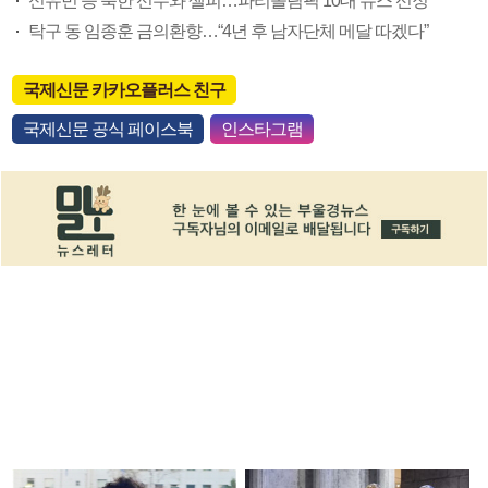
신유빈 등 북한 선수와 셀피…파리올림픽 10대 뉴스 선정
탁구 동 임종훈 금의환향…“4년 후 남자단체 메달 따겠다”
국제신문 카카오플러스 친구
국제신문 공식 페이스북
인스타그램