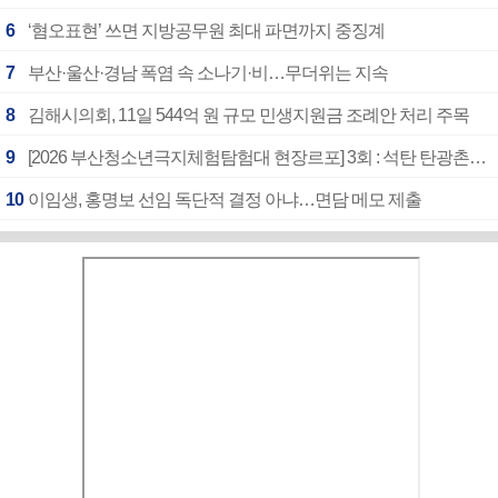
6
‘혐오표현’ 쓰면 지방공무원 최대 파면까지 중징계
7
부산·울산·경남 폭염 속 소나기·비…무더위는 지속
8
김해시의회, 11일 544억 원 규모 민생지원금 조례안 처리 주목
9
[2026 부산청소년극지체험탐험대 현장르포] 3회 : 석탄 탄광촌에서 북극 연구의 중심지로
10
이임생, 홍명보 선임 독단적 결정 아냐…면담 메모 제출