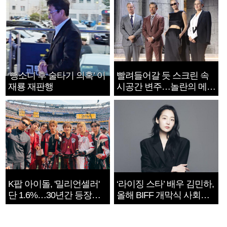
‘뺑소니 후 술타기 의혹’ 이
빨려들어갈 듯 스크린 속
재룡 재판행
시공간 변주…놀란의 메시
지는 ‘전쟁 속죄’
K팝 아이돌, '밀리언셀러'
‘라이징 스타’ 배우 김민하,
단 1.6%…30년간 등장
올해 BIFF 개막식 사회자
1182개팀 전수조사
확정