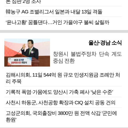
론 심판 2명 조사
韓농구 AG 조별리그서 일본과 내달 13일 격돌
‘윤나고황’ 꿈틀댄다…거인 가을야구 불씨 살릴까
울산·경남 소식
창원시 불법주정차 단속 계도
중심 전환
김해시의회, 11일 544억 원 규모 민생지원금 조례안 처
리 주목
기록적 폭염·가뭄에도 양산시 가축 폐사 ‘낮은 수준’
사천시 하동군, 사천공항 확장과 CIQ 설치 공동 건의
고성군의회, 국외출장비 3800만 원 전액 삭감 '군민에
환원'