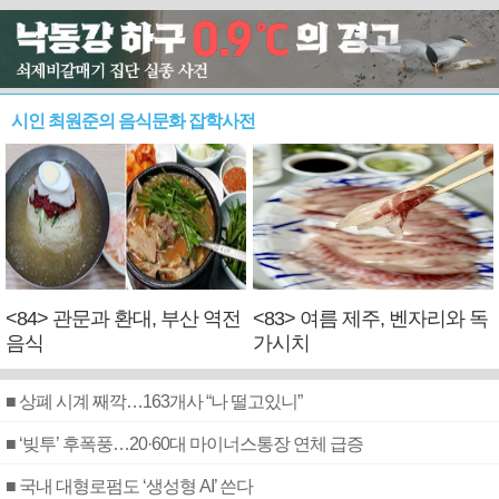
시인 최원준의 음식문화 잡학사전
<84> 관문과 환대, 부산 역전
<83> 여름 제주, 벤자리와 독
음식
가시치
■ 상폐 시계 째깍…163개사 “나 떨고있니”
■ ‘빚투’ 후폭풍…20·60대 마이너스통장 연체 급증
■ 국내 대형로펌도 ‘생성형 AI’ 쓴다