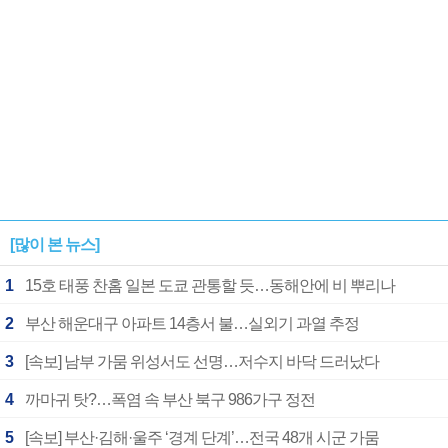
[많이 본 뉴스]
1
15호 태풍 찬홈 일본 도쿄 관통할 듯…동해안에 비 뿌리나
2
부산 해운대구 아파트 14층서 불…실외기 과열 추정
3
[속보] 남부 가뭄 위성서도 선명…저수지 바닥 드러났다
4
까마귀 탓?…폭염 속 부산 북구 986가구 정전
5
[속보] 부산·김해·울주 ‘경계 단계’…전국 48개 시군 가뭄