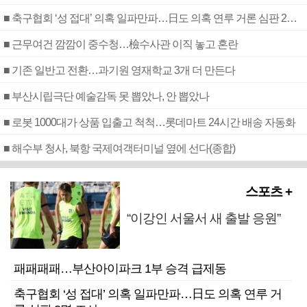
■ 축구협회 ‘성 접대’ 의혹 일파만파…日도 의혹 연루 거론 심판 2명 조사
■ 근무여건 깜깜이 중수청…檢수사관 이직 놓고 혼란
■ 기존 일반고 전환…과기원 영재학교 3개 더 만든다
■ 부산시립극단 예술감독 못 뽑았나, 안 뽑았나
■ 로봇 1000대가 상품 입출고 척척…롯데마트 24시간 배송 자동화
■ 해수부 청사, 북항 국제여객터미널 옆에 선다(종합)
스포츠 +
“이강인 서울서 새 출발 응원”
패패패패…부산아이파크 1부 승격 급제동
축구협회 ‘성 접대’ 의혹 일파만파…日도 의혹 연루 거