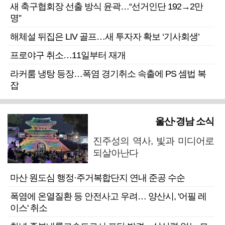
새 축구협회장 선출 방식 윤곽…“선거인단 192→2만
명”
해체설 뒤집은 LIV 골프…새 투자자 확보 ‘기사회생’
프로야구 취소…11일부터 재개
라커룸 냉탕 등장…폭염 경기취소 속출에 PS 셈법 복
잡
울산·경남 소식
진주성의 역사, 빛과 미디어로
되살아난다
마산 원도심 행정·주거복합단지 연내 준공 수순
폭염에 온열질환 등 안전사고 우려… 양산시, '어필 레
이스' 취소