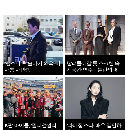
‘뺑소니 후 술타기 의혹’ 이
빨려들어갈 듯 스크린 속
재룡 재판행
시공간 변주…놀란의 메시
지는 ‘전쟁 속죄’
K팝 아이돌, '밀리언셀러'
‘라이징 스타’ 배우 김민하,