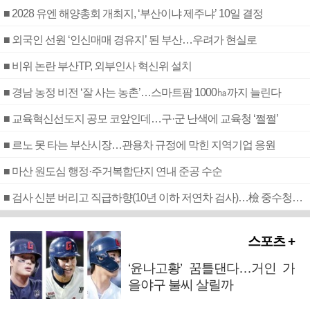
■ 2028 유엔 해양총회 개최지, ‘부산이냐 제주냐’ 10일 결정
■ 외국인 선원 ‘인신매매 경유지’ 된 부산…우려가 현실로
■ 비위 논란 부산TP, 외부인사 혁신위 설치
■ 경남 농정 비전 ‘잘 사는 농촌’…스마트팜 1000㏊까지 늘린다
■ 교육혁신선도지 공모 코앞인데…구·군 난색에 교육청 ‘쩔쩔’
■ 르노 못 타는 부산시장…관용차 규정에 막힌 지역기업 응원
■ 마산 원도심 행정·주거복합단지 연내 준공 수순
■ 검사 신분 버리고 직급하향(10년 이하 저연차 검사)…檢 중수청행 기피
스포츠 +
‘윤나고황’ 꿈틀댄다…거인 가
을야구 불씨 살릴까