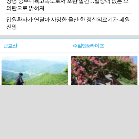
창녕 중부내륙고속도로서 포탄 발견…살상력 없는 모
의탄으로 밝혀져
입원환자가 연달아 사망한 울산 한 정신의료기관 폐원
전망
근교산
주말엔&라이프
근교산&그너머…상주·문경
폭염보다 더 뜨거워라…100
청화산~시루봉
일을 붉게 불태울 ‘선비정신’
피었네
PC버전
엑스
페이스북