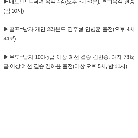
▶배드민턴=남녀 복식 4강(오후 3시30분), 혼합복식 결승
(밤 10시)
▶골프=남자 개인 2라운드 김주형 안병훈 출전(오후 4시
44분)
▶유도=남자 100㎏급 이상 예선·결승 김민종, 여자 78㎏
급 이상 예선·결승 김하윤 출전(이상 오후 5시, 밤 11시)