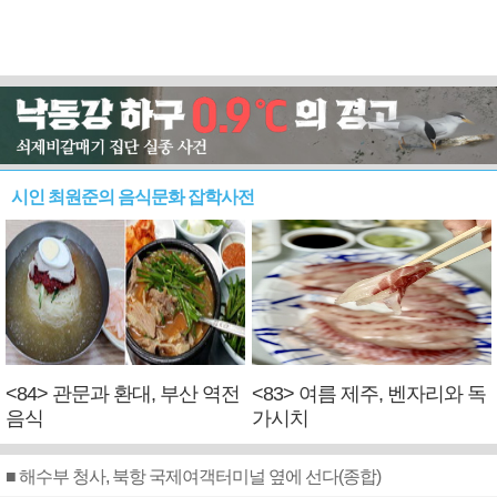
시인 최원준의 음식문화 잡학사전
<84> 관문과 환대, 부산 역전
<83> 여름 제주, 벤자리와 독
음식
가시치
■ 해수부 청사, 북항 국제여객터미널 옆에 선다(종합)