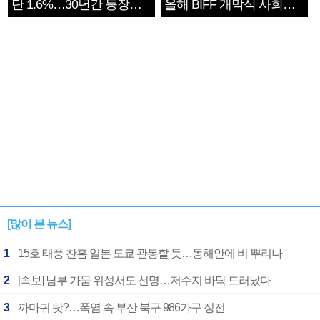
단 1.6%…30년간 등장
올해 BIFF 개막식 사회자
1182개팀 전수조사
확정
[많이 본 뉴스]
1
15호 태풍 찬홈 일본 도쿄 관통할 듯…동해안에 비 뿌리나
2
[속보] 남부 가뭄 위성서도 선명…저수지 바닥 드러났다
3
까마귀 탓?…폭염 속 부산 북구 986가구 정전