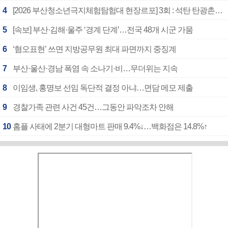
4
[2026 부산청소년극지체험탐험대 현장르포] 3회 : 석탄 탄광촌에서 북극 연구의 중심지로
5
[속보] 부산·김해·울주 ‘경계 단계’…전국 48개 시군 가뭄
6
‘혐오표현’ 쓰면 지방공무원 최대 파면까지 중징계
7
부산·울산·경남 폭염 속 소나기·비…무더위는 지속
8
이임생, 홍명보 선임 독단적 결정 아냐…면담 메모 제출
9
경찰가족 관련 사건 45건…그동안 파악조차 안해
10
홈플 사태에 2분기 대형마트 판매 9.4%↓…백화점은 14.8%↑