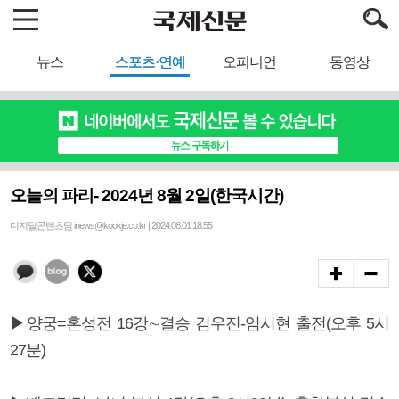
뉴스
스포츠·연예
오피니언
동영상
오늘의 파리- 2024년 8월 2일(한국시간)
디지털콘텐츠팀 inews@kookje.co.kr | 2024.08.01 18:55
▶양궁=혼성전 16강∼결승 김우진-임시현 출전(오후 5시
27분)