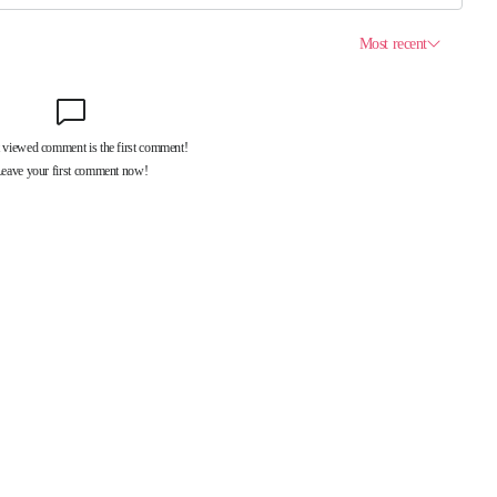
제휴서비스
국제신문대관안내
광고안내
구독신청
독자투고
기사제보
개인정보취급방침
언론윤리강
구 중앙대로 1217
대표전화 : 051-500-5114
발행인·인쇄인 : 황문성
편집인 : 오상