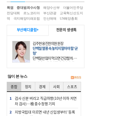
폭염
중대범죄수사청
해양수산부
더불어민주당
전당대회
르노코리아
부산관광
교육혁신선도지
역
극지해양미래포럼
인신매매
UN해양총회
부산메디클럽+
전문의 생생톡
김주현 웅진한의원 원장
단백질 열풍 속 놓치지 말아야 할 ‘균
형’
단백질만 많이 먹으면 건강할까. 요
즘 건강을 이야기할 때 빠지지 않는
키워드가 단백질이다. 헬스장을 다니
는 젊은 층부터 기초체력을 챙기려는
많이 본 뉴스
중·장년층까지 모두 “
종합
정치
경제
사회
스포츠
1
검사 신분 버리고 직급하향(10년 이하 저연
차 검사)…檢 중수청행 기피
2
지방국립대 이르면 내년 신입생부터 ‘등록