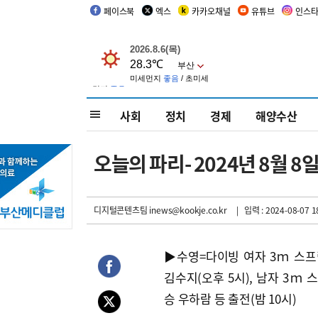
페이스북
엑스
카카오채널
유튜브
인스
사회
정치
경제
해양수산
오늘의 파리- 2024년 8월 8
디지털콘텐츠팀 inews@kookje.co.kr
| 입력 : 2024-08-07 1
▶수영=다이빙 여자 3ｍ 스
김수지(오후 5시), 남자 3ｍ 
승 우하람 등 출전(밤 10시)