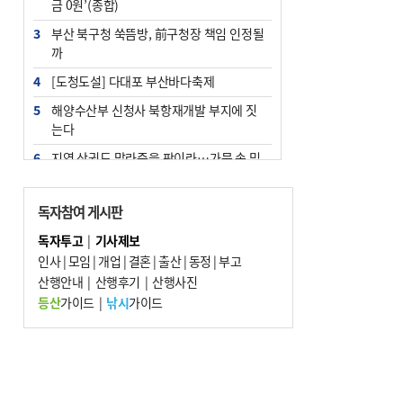
금 0원’(종합)
3
부산 북구청 쑥뜸방, 前구청장 책임 인정될
까
4
[도청도설] 다대포 부산바다축제
5
해양수산부 신청사 북항재개발 부지에 짓
는다
6
지역 상권도 말라죽을 판이라…가뭄 속 밀
양물축제 강행 논란
7
법원, 단차 논란 북항 복합환승센터 공사중
독자참여 게시판
지 관련 현장검증
독자투고
|
기사제보
8
통영시민 추석 전 35만 원 받는다
인사
|
모임
|
개업
|
결혼
|
출산
|
동정
|
부고
9
산행안내
부산 철강공장 50대 노동자 추락사
|
산행후기
|
산행사진
등산
가이드
|
낚시
가이드
10
국힘 부산시당, ‘정이한 조력’ 시의원 윤리
위에…‘한동훈 지지’도 신고접수