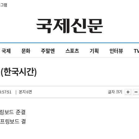
타그램
국제
문화
주말엔
스포츠
기획
인터뷰
T
일(한국시간)
8:57:51
| 본지 6면
글자 크기
프링보드 준결
스프링보드 결