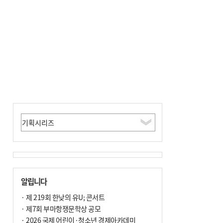
알립니다
· 제 219회 한낮의 유U; 콘서트
· 제7회 부마항쟁문학상 공모
· 2026 국제 어린이·청소년 경제아카데미