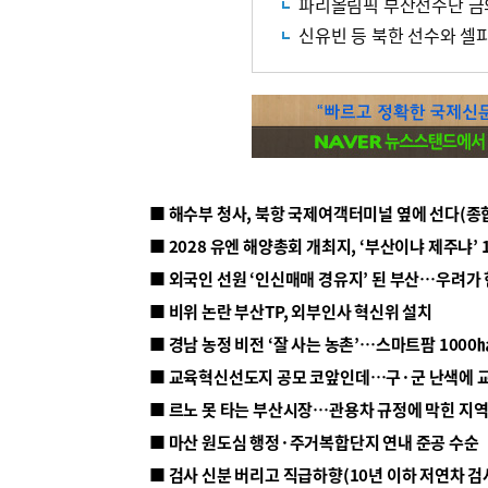
파리올림픽 부산선수단 금
신유빈 등 북한 선수와 셀
■ 해수부 청사, 북항 국제여객터미널 옆에 선다(종
■ 2028 유엔 해양총회 개최지, ‘부산이냐 제주냐’ 
■ 외국인 선원 ‘인신매매 경유지’ 된 부산…우려가
■ 비위 논란 부산TP, 외부인사 혁신위 설치
■ 르노 못 타는 부산시장…관용차 규정에 막힌 지
■ 마산 원도심 행정·주거복합단지 연내 준공 수순