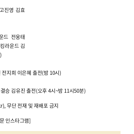
 고진영 김효
운드 전웅태
랭킹라운드 김
)
 전지희 이은혜 출전(밤 10시)
승 김유진 출전(오후 4시~밤 11시50분)
kr), 무단 전재 및 재배포 금지
문 인스타그램]