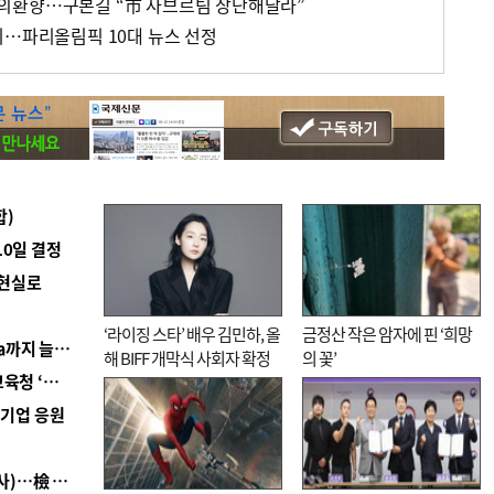
의환향…구본길 “市 사브르팀 창단해달라”
피…파리올림픽 10대 뉴스 선정
합)
10일 결정
 현실로
‘라이징 스타’ 배우 김민하, 올
금정산 작은 암자에 핀 ‘희망
■ 경남 농정 비전 ‘잘 사는 농촌’…스마트팜 1000㏊까지 늘린다
해 BIFF 개막식 사회자 확정
의 꽃’
■ 교육혁신선도지 공모 코앞인데…구·군 난색에 교육청 ‘쩔쩔’
역기업 응원
■ 검사 신분 버리고 직급하향(10년 이하 저연차 검사)…檢 중수청행 기피