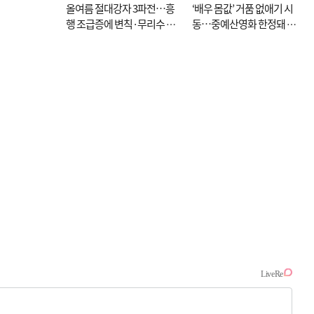
올여름 절대강자 3파전…흥
‘배우 몸값’ 거품 없애기 시
행 조급증에 변칙·무리수 마
동…중예산영화 한정돼 실
케팅도
효성 의문도