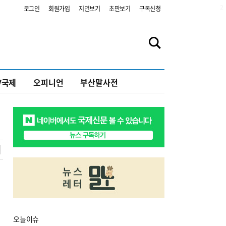
2
로그인
회원가입
지면보기
초판보기
구독신청
V국제
오피니언
부산말사전
오늘
이슈