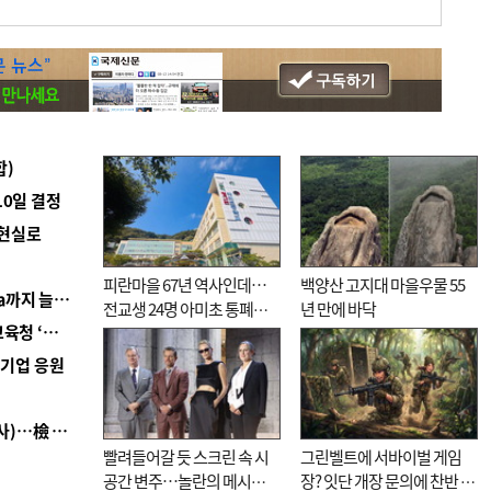
합)
10일 결정
 현실로
피란마을 67년 역사인데…
백양산 고지대 마을우물 55
■ 경남 농정 비전 ‘잘 사는 농촌’…스마트팜 1000㏊까지 늘린다
전교생 24명 아미초 통폐합
년 만에 바닥
■ 교육혁신선도지 공모 코앞인데…구·군 난색에 교육청 ‘쩔쩔’
기로
역기업 응원
■ 검사 신분 버리고 직급하향(10년 이하 저연차 검사)…檢 중수청행 기피
빨려들어갈 듯 스크린 속 시
그린벨트에 서바이벌 게임
공간 변주…놀란의 메시지
장? 잇단 개장 문의에 찬반 논