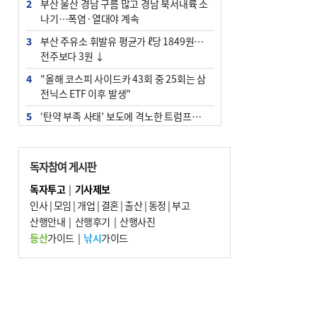
2
부산 울산 경남 구름 많고 경남 북서내륙 소
나기…폭염·열대야 계속
3
부산 주유소 휘발유 평균가 ℓ당 1849원…
전주보다 3원 ↓
4
"올해 코스피 사이드카 43회 중 25회는 삼
전닉스 ETF 이후 발생"
5
‘탄약 부족 사태’ 보도에 격노한 트럼프…
군사기밀 유출자 색출 지시
6
[속보] ‘심판 성접대’ 논란 축구협회 공식 사
독자참여 게시판
과…“현재는 부적절 행위 없어”
독자투고
|
기사제보
7
부산 앞바다에 기름 425ℓ 유출한 러시아 화
인사
|
모임
|
개업
|
결혼
|
출산
|
동정
|
부고
물선 적발
산행안내
|
산행후기
|
산행사진
8
서울 중랑구서 흉기 난동…60대 남성 2명
등산
가이드
|
낚시
가이드
사망
9
입추 지났지만 푹푹 찐다…온열질환자 10
년 만에 3배
10
[2026 부산청소년극지체험탐험대 현장르