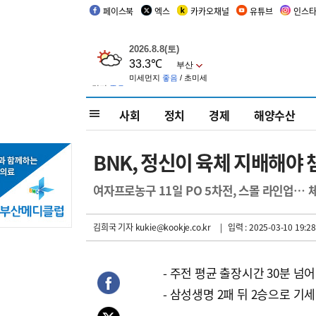
페이스북
엑스
카카오채널
유튜브
인스
사회
정치
경제
해양수산
BNK, 정신이 육체 지배해야
여자프로농구 11일 PO 5차전, 스몰 라인업… 
김희국 기자
kukie@kookje.co.kr
| 입력 : 2025-03-10 19:28
- 주전 평균 출장시간 30분 넘어
- 삼성생명 2패 뒤 2승으로 기세