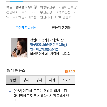
폭염
중대범죄수사청
해양수산부
더불어민주당
전당대회
르노코리아
부산관광
교육혁신선도지
역
극지해양미래포럼
인신매매
UN해양총회
부산메디클럽+
전문의 생생톡
장민희김용기내과의원과장
하루 500㎉ 줄이면 한주 0.5㎏ 감
량…비만치료는 장기전
비만은 이제 더는 체중이나 체형의 문
제가 아니다. 하나의 질병으로 인지
하고 치료와 관리를 해야 한다. 세계
보건기구(WHO)는 이미 1994년 비만
많이 본 뉴스
을 인류의 중요한
종합
정치
경제
사회
스포츠
1
[속보] 여전히 ‘독도는 우리땅’ 외치는 日…
韓선박이 독도 주변 해양조사 활동하자 반
발