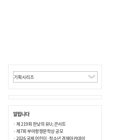
포] 2회 : 하늘에서 만난 얼음의 나라
알립니다
· 제 219회 한낮의 유U; 콘서트
· 제7회 부마항쟁문학상 공모
· 2026 국제 어린이·청소년 경제아카데미