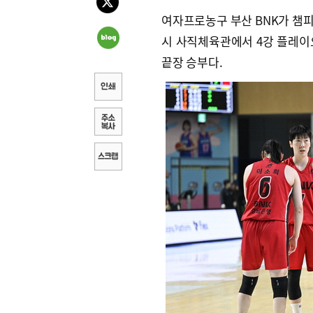
여자프로농구 부산 BNK가 챔피
시 사직체육관에서 4강 플레이오
끝장 승부다.