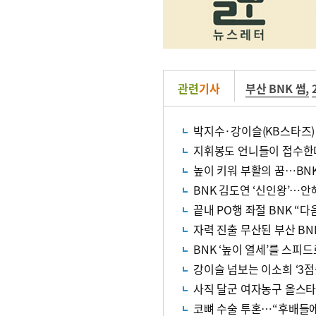
관련
기사
부산 BNK 썸
,
박지수·강이슬(KB스타즈) 
지휘봉도 언니들이 접수
높이 키워 부활의 꿈…BNK
BNK 김도연 ‘신인왕’…안혜
끝내 PO행 좌절 BNK “다
자력 진출 무산된 부산 BN
BNK ‘높이 열세’를 스피
강이슬 넘보는 이소희 ‘3점
사직 달군 여자농구 올스타
코뼈 수술 투혼…“후배들에