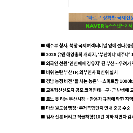
■ 해수부 청사, 북항 국제여객터미널 옆에 선다(종
■ 2028 유엔 해양총회 개최지, ‘부산이냐 제주냐’ 
■ 외국인 선원 ‘인신매매 경유지’ 된 부산…우려가
■ 비위 논란 부산TP, 외부인사 혁신위 설치
■ 르노 못 타는 부산시장…관용차 규정에 막힌 지
■ 마산 원도심 행정·주거복합단지 연내 준공 수순