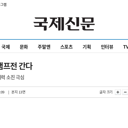
타그램
국제
문화
주말엔
스포츠
기획
인터뷰
T
 챔프전 간다
체력 소진 극심
:09
| 본지 13면
글자 크기