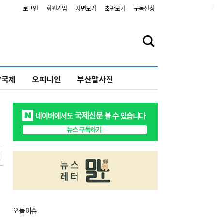
2
로그인
회원가입
지면보기
초판보기
구독신청
V국제
오피니언
부산말사전
오늘
이슈