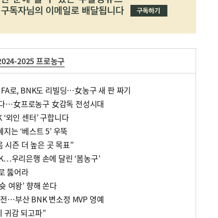
2024-2025 프로농구
FA로, BNK도 리빌딩…女농구 새 판 짜기
한다…女프로농구 女감독 전성시대
 ‘외인 센터’ 구합니다
지는 ‘베스트 5’ 우뚝
음 시즌 더 높은 곳 목표”
K…우리은행 손에 달린 ‘봄농구’
드로 뚫어라
슛 여왕’ 향해 쏜다
전…부산 BNK 변소정 MVP 영예
 귀감 되고파”