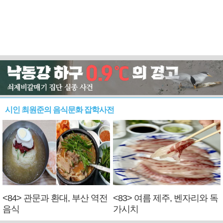
시인 최원준의 음식문화 잡학사전
<84> 관문과 환대, 부산 역전
<83> 여름 제주, 벤자리와 독
음식
가시치