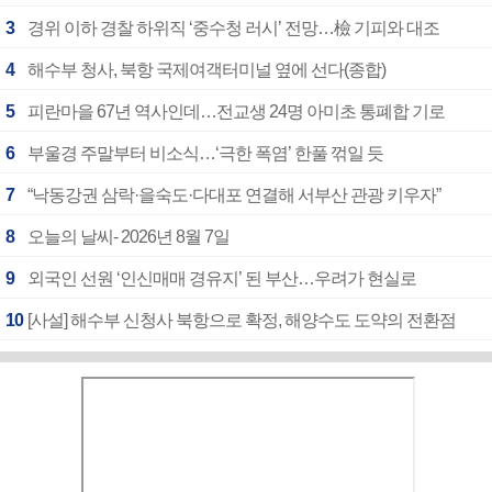
3
경위 이하 경찰 하위직 ‘중수청 러시’ 전망…檢 기피와 대조
4
해수부 청사, 북항 국제여객터미널 옆에 선다(종합)
5
피란마을 67년 역사인데…전교생 24명 아미초 통폐합 기로
6
부울경 주말부터 비소식…‘극한 폭염’ 한풀 꺾일 듯
7
“낙동강권 삼락·을숙도·다대포 연결해 서부산 관광 키우자”
8
오늘의 날씨- 2026년 8월 7일
9
외국인 선원 ‘인신매매 경유지’ 된 부산…우려가 현실로
10
[사설] 해수부 신청사 북항으로 확정, 해양수도 도약의 전환점