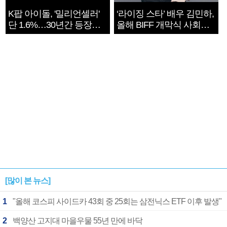
K팝 아이돌, '밀리언셀러'
‘라이징 스타’ 배우 김민하,
단 1.6%…30년간 등장
올해 BIFF 개막식 사회자
1182개팀 전수조사
확정
[많이 본 뉴스]
1
"올해 코스피 사이드카 43회 중 25회는 삼전닉스 ETF 이후 발생"
2
백양산 고지대 마을우물 55년 만에 바닥