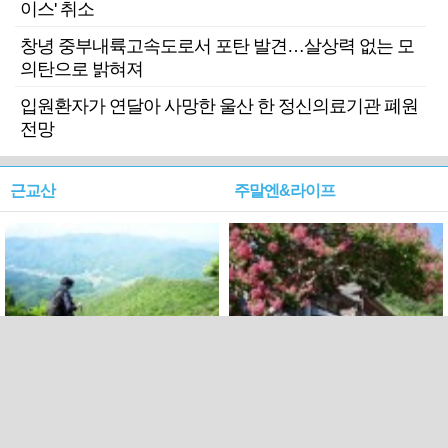
이스' 취소
창녕 중부내륙고속도로서 포탄 발견…살상력 없는 모
의탄으로 밝혀져
입원환자가 연달아 사망한 울산 한 정신의료기관 폐원
전망
근교산
주말엔&라이프
근교산&그너머…상주·문경
폭염보다 더 뜨거워라…100
청화산~시루봉
일을 붉게 불태울 ‘선비정신’
피었네