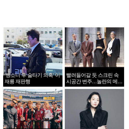
‘뺑소니 후 술타기 의혹’ 이
빨려들어갈 듯 스크린 속
재룡 재판행
시공간 변주…놀란의 메시
지는 ‘전쟁 속죄’