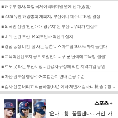
■ 해수부 청사, 북항 국제여객터미널 옆에 선다(종합)
■ 2028 유엔 해양총회 개최지, ‘부산이냐 제주냐’ 10일 결정
■ 외국인 선원 ‘인신매매 경유지’ 된 부산…우려가 현실로
■ 비위 논란 부산TP, 외부인사 혁신위 설치
■ 경남 농정 비전 ‘잘 사는 농촌’…스마트팜 1000㏊까지 늘린다
■ 교육혁신선도지 공모 코앞인데…구·군 난색에 교육청 ‘쩔쩔’
■ 르노 못 타는 부산시장…관용차 규정에 막힌 지역기업 응원
■ 마산 원도심 행정·주거복합단지 연내 준공 수순
■ 검사 신분 버리고 직급하향(10년 이하 저연차 검사)…檢 중수청행 기피
스포츠 +
‘윤나고황’ 꿈틀댄다…거인 가