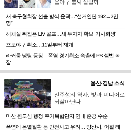
을야구 불씨 살릴까
새 축구협회장 선출 방식 윤곽…“선거인단 192→2만
명”
해체설 뒤집은 LIV 골프…새 투자자 확보 ‘기사회생’
프로야구 취소…11일부터 재개
라커룸 냉탕 등장…폭염 경기취소 속출에 PS 셈법 복
잡
울산·경남 소식
진주성의 역사, 빛과 미디어로
되살아난다
마산 원도심 행정·주거복합단지 연내 준공 수순
폭염에 온열질환 등 안전사고 우려… 양산시, '어필 레