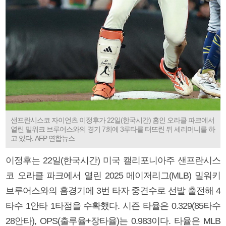
샌프란시스코 자이언츠 이정후가 22일(한국시간) 홈인 오라클 파크에서
열린 밀워크 브루어스와의 경기 7회에 3루타를 터뜨린 뒤 세리머니를 하
고 있다. AFP 연합뉴스
이정후는 22일(한국시간) 미국 캘리포니아주 샌프란시스
코 오라클 파크에서 열린 2025 메이저리그(MLB) 밀워키
브루어스와의 홈경기에 3번 타자 중견수로 선발 출전해 4
타수 1안타 1타점을 수확했다. 시즌 타율은 0.329(85타수
28안타), OPS(출루율+장타율)는 0.983이다. 타율은 MLB