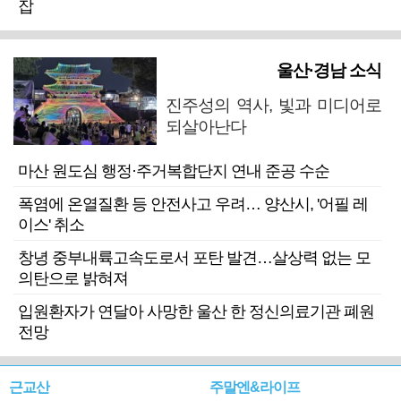
잡
울산·경남 소식
진주성의 역사, 빛과 미디어로
되살아난다
마산 원도심 행정·주거복합단지 연내 준공 수순
폭염에 온열질환 등 안전사고 우려… 양산시, '어필 레
이스' 취소
창녕 중부내륙고속도로서 포탄 발견…살상력 없는 모
의탄으로 밝혀져
입원환자가 연달아 사망한 울산 한 정신의료기관 폐원
전망
근교산
주말엔&라이프