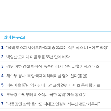
[많이 본 뉴스]
1
"올해 코스피 사이드카 43회 중 25회는 삼전닉스 ETF 이후 발생"
2
백양산 고지대 마을우물 55년 만에 바닥
3
경위 이하 경찰 하위직 ‘중수청 러시’ 전망…檢 기피와 대조
4
해수부 청사, 북항 국제여객터미널 옆에 선다(종합)
5
피란마을 67년 역사인데…전교생 24명 아미초 통폐합 기로
6
부울경 주말부터 비소식…‘극한 폭염’ 한풀 꺾일 듯
7
“낙동강권 삼락·을숙도·다대포 연결해 서부산 관광 키우자”