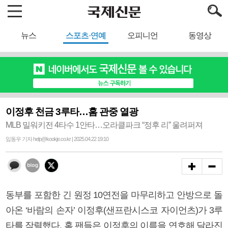
뉴스
스포츠·연예
오피니언
동영상
이정후 천금 3루타…홈 관중 열광
MLB 밀워키전 4타수 1안타…오라클파크 “정후 리” 울려퍼져
임동우 기자 help@kookje.co.kr | 2025.04.22 19:10
동부를 포함한 긴 원정 10연전을 마무리하고 안방으로 돌
아온 ‘바람의 손자’ 이정후(샌프란시스코 자이언츠)가 3루
타를 작렬했다. 홈 팬들은 이정후의 이름을 연호해 달라진