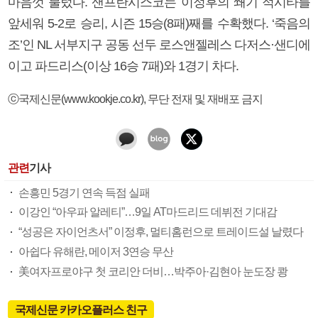
마음껏 불렀다. 샌프란시스코는 이정후의 쐐기 적시타를
앞세워 5-2로 승리, 시즌 15승(8패)째를 수확했다. ‘죽음의
조’인 NL 서부지구 공동 선두 로스앤젤레스 다저스·샌디에
이고 파드리스(이상 16승 7패)와 1경기 차다.
ⓒ국제신문(www.kookje.co.kr), 무단 전재 및 재배포 금지
관련
기사
손흥민 5경기 연속 득점 실패
이강인 “아우파 알레티”…9일 AT마드리드 데뷔전 기대감
“성공은 자이언츠서” 이정후, 멀티홈런으로 트레이드설 날렸다
아쉽다 유해란, 메이저 3연승 무산
美여자프로야구 첫 코리안 더비…박주아·김현아 눈도장 쾅
국제신문 카카오플러스 친구