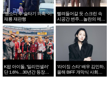
‘뺑소니 후 술타기 의혹’ 이
빨려들어갈 듯 스크린 속
재룡 재판행
시공간 변주…놀란의 메시
지는 ‘전쟁 속죄’
K팝 아이돌, '밀리언셀러'
‘라이징 스타’ 배우 김민하,
단 1.6%…30년간 등장
올해 BIFF 개막식 사회자
1182개팀 전수조사
확정