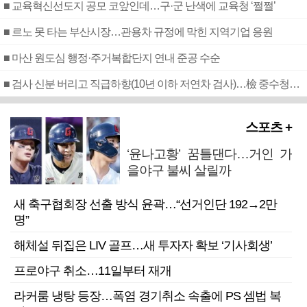
■ 교육혁신선도지 공모 코앞인데…구·군 난색에 교육청 ‘쩔쩔’
■ 르노 못 타는 부산시장…관용차 규정에 막힌 지역기업 응원
■ 마산 원도심 행정·주거복합단지 연내 준공 수순
■ 검사 신분 버리고 직급하향(10년 이하 저연차 검사)…檢 중수청행 기피
스포츠 +
‘윤나고황’ 꿈틀댄다…거인 가
을야구 불씨 살릴까
새 축구협회장 선출 방식 윤곽…“선거인단 192→2만
명”
해체설 뒤집은 LIV 골프…새 투자자 확보 ‘기사회생’
프로야구 취소…11일부터 재개
라커룸 냉탕 등장…폭염 경기취소 속출에 PS 셈법 복