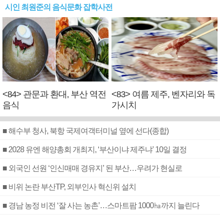
시인 최원준의 음식문화 잡학사전
<84> 관문과 환대, 부산 역전
<83> 여름 제주, 벤자리와 독
음식
가시치
■ 해수부 청사, 북항 국제여객터미널 옆에 선다(종합)
■ 2028 유엔 해양총회 개최지, ‘부산이냐 제주냐’ 10일 결정
■ 외국인 선원 ‘인신매매 경유지’ 된 부산…우려가 현실로
■ 비위 논란 부산TP, 외부인사 혁신위 설치
■ 경남 농정 비전 ‘잘 사는 농촌’…스마트팜 1000㏊까지 늘린다