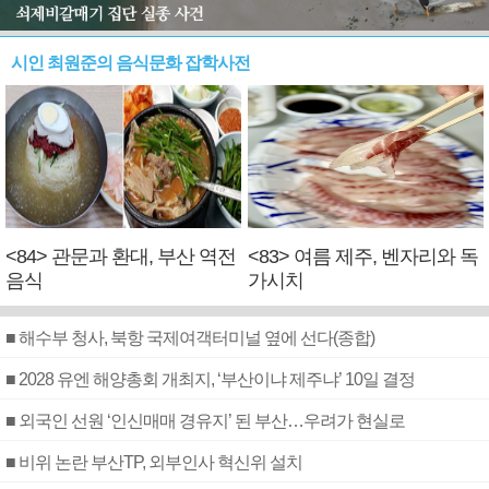
시인 최원준의 음식문화 잡학사전
<84> 관문과 환대, 부산 역전
<83> 여름 제주, 벤자리와 독
음식
가시치
■ 해수부 청사, 북항 국제여객터미널 옆에 선다(종합)
■ 2028 유엔 해양총회 개최지, ‘부산이냐 제주냐’ 10일 결정
■ 외국인 선원 ‘인신매매 경유지’ 된 부산…우려가 현실로
■ 비위 논란 부산TP, 외부인사 혁신위 설치