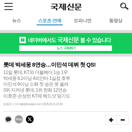
뉴스
스포츠·연예
오피니언
동영상
롯데 박세웅 8연승…이민석 데뷔 첫 QS!
11일 롯데, KT와 더블헤더 1승 1무
박세웅 6.1이닝 4피안타 1실점 호투
이민석 6이닝 소화 첫 승은 못 올려
3위 지켜낸 롯데, 1위 한화 12연승
이호준·손성빈 KT에 헤드샷 맞기도
임동우 기자 help@kookje.co.kr | 2025.05.11 21:43