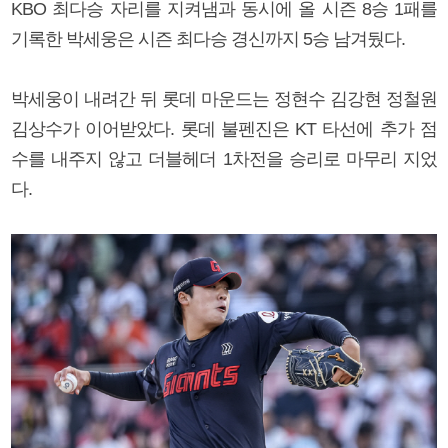
KBO 최다승 자리를 지켜냄과 동시에 올 시즌 8승 1패를
기록한 박세웅은 시즌 최다승 경신까지 5승 남겨뒀다.
박세웅이 내려간 뒤 롯데 마운드는 정현수 김강현 정철원
김상수가 이어받았다. 롯데 불펜진은 KT 타선에 추가 점
수를 내주지 않고 더블헤더 1차전을 승리로 마무리 지었
다.