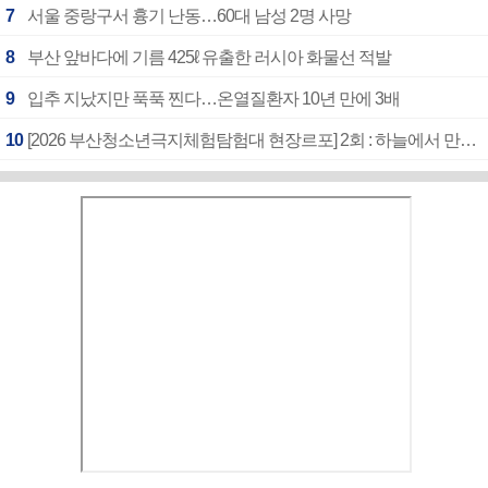
7
서울 중랑구서 흉기 난동…60대 남성 2명 사망
8
부산 앞바다에 기름 425ℓ 유출한 러시아 화물선 적발
9
입추 지났지만 푹푹 찐다…온열질환자 10년 만에 3배
10
[2026 부산청소년극지체험탐험대 현장르포] 2회 : 하늘에서 만난 얼음의 나라