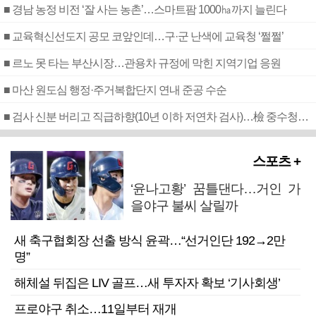
■ 경남 농정 비전 ‘잘 사는 농촌’…스마트팜 1000㏊까지 늘린다
■ 교육혁신선도지 공모 코앞인데…구·군 난색에 교육청 ‘쩔쩔’
■ 르노 못 타는 부산시장…관용차 규정에 막힌 지역기업 응원
■ 마산 원도심 행정·주거복합단지 연내 준공 수순
■ 검사 신분 버리고 직급하향(10년 이하 저연차 검사)…檢 중수청행 기피
스포츠 +
‘윤나고황’ 꿈틀댄다…거인 가
을야구 불씨 살릴까
새 축구협회장 선출 방식 윤곽…“선거인단 192→2만
명”
해체설 뒤집은 LIV 골프…새 투자자 확보 ‘기사회생’
프로야구 취소…11일부터 재개