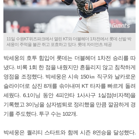
11일 수원KT위즈파크에서 열린 KT와 더블헤더 1차전에서 롯데 선발 박
세웅이 주먹을 불끈 쥐고 포효하고 있다. 롯데 자이언츠 제공
박세웅의 호투 힘입어 롯데는 더블헤더 1차전 승리를 따
냈다. 비록 1회 한 점을 내줬지만 흔들리지 않고 침착하게
영점을 조정했다. 박세웅은 시속 150㎞ 직구와 날카로운
슬라이더로 삼진 8개를 솎아내며 KT 타자를 빠르게 돌려
세웠다. 6.1이닝 동안 4피안타 1사사구 1실점(비자책)을
기록했고 3이닝을 삼자범퇴로 정리했을 만큼 깔끔하게 경
기를 주도했다. 투구 수는 102개.
박세웅은 퀄리티 스타트와 함께 시즌 8연승을 달성했다.