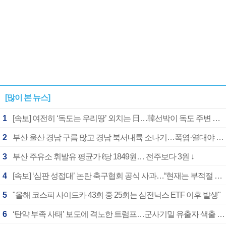
[많이 본 뉴스]
1
[속보] 여전히 ‘독도는 우리땅’ 외치는 日…韓선박이 독도 주변 해양조사 활동하자 반발
2
부산 울산 경남 구름 많고 경남 북서내륙 소나기…폭염·열대야 계속
3
부산 주유소 휘발유 평균가 ℓ당 1849원… 전주보다 3원 ↓
4
[속보] ‘심판 성접대’ 논란 축구협회 공식 사과…“현재는 부적절 행위 없어”
5
"올해 코스피 사이드카 43회 중 25회는 삼전닉스 ETF 이후 발생"
6
‘탄약 부족 사태’ 보도에 격노한 트럼프…군사기밀 유출자 색출 지시