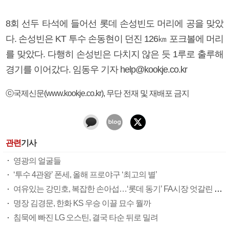
8회 선두 타석에 들어선 롯데 손성빈도 머리에 공을 맞았
다. 손성빈은 KT 투수 손동현이 던진 126㎞ 포크볼에 머리
를 맞았다. 다행히 손성빈은 다치지 않은 듯 1루로 출루해
경기를 이어갔다. 임동우 기자 help@kookje.co.kr
ⓒ국제신문(www.kookje.co.kr), 무단 전재 및 재배포 금지
관련
기사
영광의 얼굴들
‘투수 4관왕’ 폰세, 올해 프로야구 ‘최고의 별’
여유있는 강민호, 복잡한 손아섭…‘롯데 동기’ FA시장 엇갈린 희비
명장 김경문, 한화 KS 우승 이끌 묘수 뭘까
침묵에 빠진 LG 오스틴, 결국 타순 뒤로 밀려