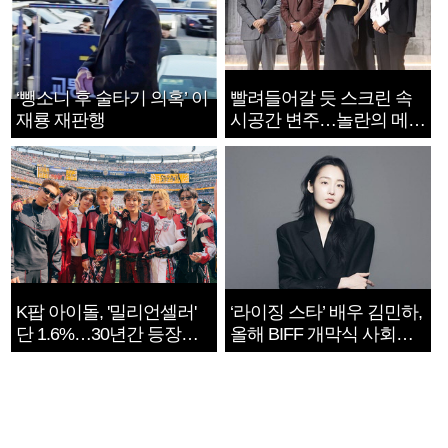
‘뺑소니 후 술타기 의혹’ 이
빨려들어갈 듯 스크린 속
재룡 재판행
시공간 변주…놀란의 메시
지는 ‘전쟁 속죄’
K팝 아이돌, '밀리언셀러'
‘라이징 스타’ 배우 김민하,
단 1.6%…30년간 등장
올해 BIFF 개막식 사회자
1182개팀 전수조사
확정