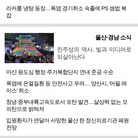
라커룸 냉탕 등장…폭염 경기취소 속출에 PS 셈법 복
잡
울산·경남 소식
진주성의 역사, 빛과 미디어로
되살아난다
마산 원도심 행정·주거복합단지 연내 준공 수순
폭염에 온열질환 등 안전사고 우려… 양산시, '어필 레
이스' 취소
창녕 중부내륙고속도로서 포탄 발견…살상력 없는 모
의탄으로 밝혀져
입원환자가 연달아 사망한 울산 한 정신의료기관 폐원
전망