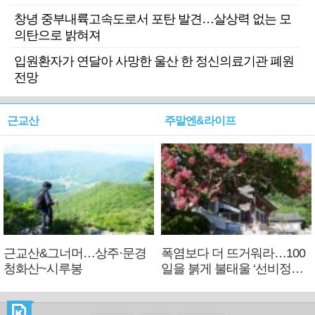
창녕 중부내륙고속도로서 포탄 발견…살상력 없는 모
의탄으로 밝혀져
입원환자가 연달아 사망한 울산 한 정신의료기관 폐원
전망
근교산
주말엔&라이프
근교산&그너머…상주·문경
폭염보다 더 뜨거워라…100
청화산~시루봉
일을 붉게 불태울 ‘선비정신’
피었네