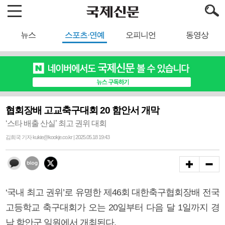
뉴스
스포츠·연예
오피니언
동영상
협회장배 고교축구대회 20 함안서 개막
‘스타 배출 산실’ 최고 권위 대회
김희국 기자 kukie@kookje.co.kr | 2025.05.18 19:43
‘국내 최고 권위’로 유명한 제46회 대한축구협회장배 전국
고등학교 축구대회가 오는 20일부터 다음 달 1일까지 경
남 함안군 일원에서 개최된다.