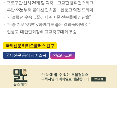
프로구단 산하 24개 팀 각축…고교판 챔피언스리그
후반 38분부터 몰아친 연속골…현풍고 역전 드라마
“간절했던 우승…끝까지 뛰어준 선수들에 영광을”
“우승 기운 잇겠다, 하반기도 좋은 결과 끌어낼 것”
현풍고, 대한협회장배 고교축구대회 우승
국제신문 카카오플러스 친구
국제신문 공식 페이스북
인스타그램