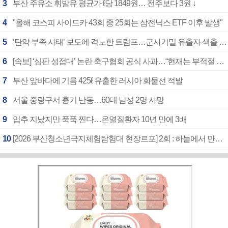
3
부산 주유소 휘발유 평균가 ℓ당 1849원… 전주보다 3원 ↓
4
"올해 코스피 사이드카 43회 중 25회는 삼전닉스 ETF 이후 발생"
5
‘탄약 부족 사태’ 보도에 격노한 트럼프…군사기밀 유출자 색출 지시
6
[속보] ‘심판 성접대’ 논란 축구협회 공식 사과…“현재는 부적절 행위 없어”
7
부산 앞바다에 기름 425ℓ 유출한 러시아 화물선 적발
8
서울 중랑구서 흉기 난동…60대 남성 2명 사망
9
입추 지났지만 푹푹 찐다…온열질환자 10년 만에 3배
10
[2026 부산청소년극지체험탐험대 현장르포] 2회 : 하늘에서 만난 얼음의 나라