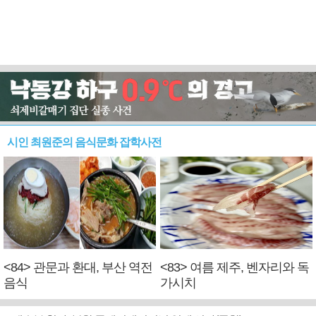
시인 최원준의 음식문화 잡학사전
<84> 관문과 환대, 부산 역전
<83> 여름 제주, 벤자리와 독
음식
가시치