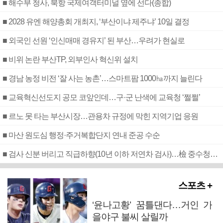
■ 해수부 청사, 북항 국제여객터미널 옆에 선다(종합)
■ 2028 유엔 해양총회 개최지, ‘부산이냐 제주냐’ 10일 결정
■ 외국인 선원 ‘인신매매 경유지’ 된 부산…우려가 현실로
■ 비위 논란 부산TP, 외부인사 혁신위 설치
■ 경남 농정 비전 ‘잘 사는 농촌’…스마트팜 1000㏊까지 늘린다
■ 교육혁신선도지 공모 코앞인데…구·군 난색에 교육청 ‘쩔쩔’
■ 르노 못 타는 부산시장…관용차 규정에 막힌 지역기업 응원
■ 마산 원도심 행정·주거복합단지 연내 준공 수순
■ 검사 신분 버리고 직급하향(10년 이하 저연차 검사)…檢 중수청행 기피
스포츠 +
‘윤나고황’ 꿈틀댄다…거인 가
을야구 불씨 살릴까