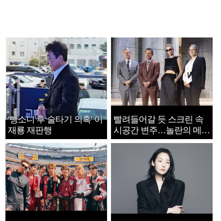
‘뺑소니 후 술타기 의혹’ 이
빨려들어갈 듯 스크린 속
재룡 재판행
시공간 변주…놀란의 메시
지는 ‘전쟁 속죄’