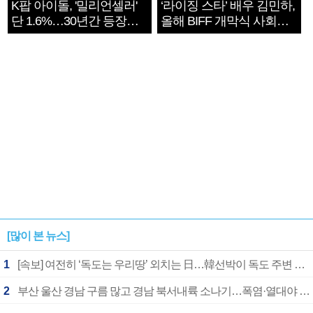
K팝 아이돌, '밀리언셀러'
‘라이징 스타’ 배우 김민하,
단 1.6%…30년간 등장
올해 BIFF 개막식 사회자
1182개팀 전수조사
확정
[많이 본 뉴스]
1
[속보] 여전히 ‘독도는 우리땅’ 외치는 日…韓선박이 독도 주변 해양조사 활동하자 반발
2
부산 울산 경남 구름 많고 경남 북서내륙 소나기…폭염·열대야 계속