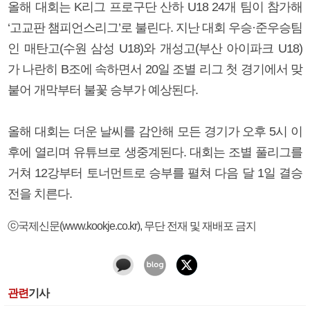
올해 대회는 K리그 프로구단 산하 U18 24개 팀이 참가해
‘고교판 챔피언스리그’로 불린다. 지난 대회 우승·준우승팀
인 매탄고(수원 삼성 U18)와 개성고(부산 아이파크 U18)
가 나란히 B조에 속하면서 20일 조별 리그 첫 경기에서 맞
붙어 개막부터 불꽃 승부가 예상된다.
올해 대회는 더운 날씨를 감안해 모든 경기가 오후 5시 이
후에 열리며 유튜브로 생중계된다. 대회는 조별 풀리그를
거쳐 12강부터 토너먼트로 승부를 펼쳐 다음 달 1일 결승
전을 치른다.
ⓒ국제신문(www.kookje.co.kr), 무단 전재 및 재배포 금지
관련
기사