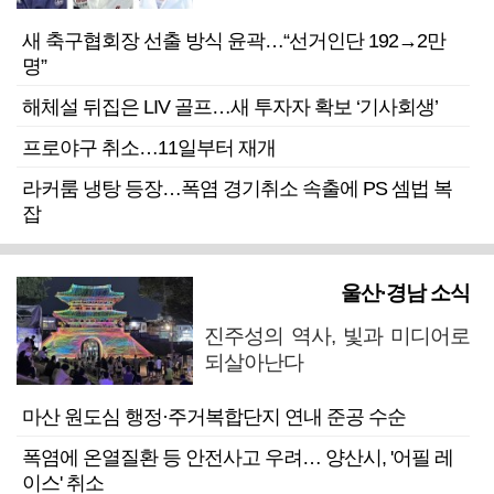
새 축구협회장 선출 방식 윤곽…“선거인단 192→2만
명”
해체설 뒤집은 LIV 골프…새 투자자 확보 ‘기사회생’
프로야구 취소…11일부터 재개
라커룸 냉탕 등장…폭염 경기취소 속출에 PS 셈법 복
잡
울산·경남 소식
진주성의 역사, 빛과 미디어로
되살아난다
마산 원도심 행정·주거복합단지 연내 준공 수순
폭염에 온열질환 등 안전사고 우려… 양산시, '어필 레
이스' 취소