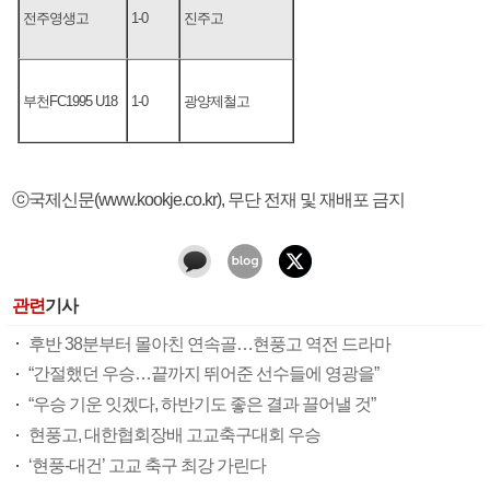
전주영생고
1-0
진주고
부천FC1995 U18
1-0
광양제철고
ⓒ국제신문(www.kookje.co.kr), 무단 전재 및 재배포 금지
관련
기사
후반 38분부터 몰아친 연속골…현풍고 역전 드라마
“간절했던 우승…끝까지 뛰어준 선수들에 영광을”
“우승 기운 잇겠다, 하반기도 좋은 결과 끌어낼 것”
현풍고, 대한협회장배 고교축구대회 우승
‘현풍-대건’ 고교 축구 최강 가린다