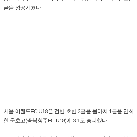
골을 성공시켰다.
서울 이랜드FC U18은 전반 초반 3골을 몰아쳐 1골을 만회
한 운호고(충북청주FC U18)에 3-1로 승리했다.