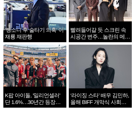
‘뺑소니 후 술타기 의혹’ 이
빨려들어갈 듯 스크린 속
재룡 재판행
시공간 변주…놀란의 메시
지는 ‘전쟁 속죄’
K팝 아이돌, '밀리언셀러'
‘라이징 스타’ 배우 김민하,
단 1.6%…30년간 등장
올해 BIFF 개막식 사회자
1182개팀 전수조사
확정