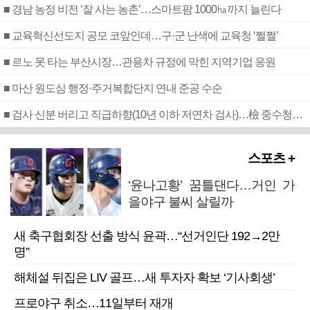
■ 경남 농정 비전 ‘잘 사는 농촌’…스마트팜 1000㏊까지 늘린다
■ 교육혁신선도지 공모 코앞인데…구·군 난색에 교육청 ‘쩔쩔’
■ 르노 못 타는 부산시장…관용차 규정에 막힌 지역기업 응원
■ 마산 원도심 행정·주거복합단지 연내 준공 수순
■ 검사 신분 버리고 직급하향(10년 이하 저연차 검사)…檢 중수청행 기피
스포츠 +
‘윤나고황’ 꿈틀댄다…거인 가
을야구 불씨 살릴까
새 축구협회장 선출 방식 윤곽…“선거인단 192→2만
명”
해체설 뒤집은 LIV 골프…새 투자자 확보 ‘기사회생’
프로야구 취소…11일부터 재개