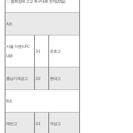
◇ 협회장배 고교 축구대회 전적(20일)
A조
서울 이랜드FC
3-1
운호고
U18
충남기계공고
2-2
현대고
B조
매탄고
2-1
개성고