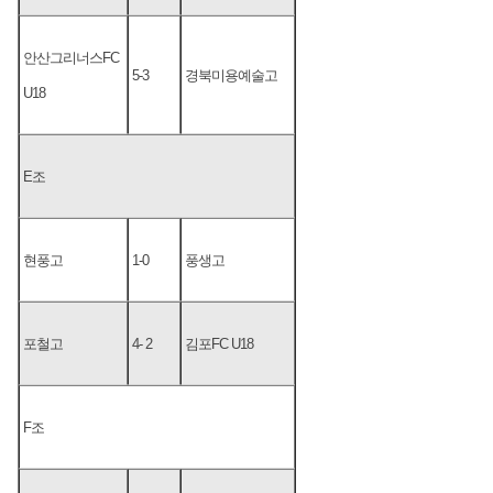
안산그리너스FC
5-3
경북미용예술고
U18
E조
현풍고
1-0
풍생고
포철고
4- 2
김포FC U18
F조