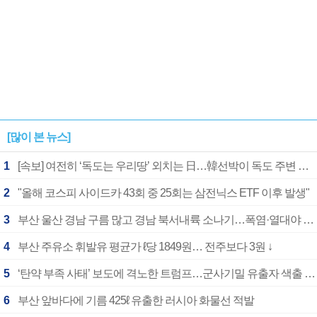
[많이 본 뉴스]
1
[속보] 여전히 ‘독도는 우리땅’ 외치는 日…韓선박이 독도 주변 해양조사 활동하자 반발
2
"올해 코스피 사이드카 43회 중 25회는 삼전닉스 ETF 이후 발생"
3
부산 울산 경남 구름 많고 경남 북서내륙 소나기…폭염·열대야 계속
4
부산 주유소 휘발유 평균가 ℓ당 1849원… 전주보다 3원 ↓
5
‘탄약 부족 사태’ 보도에 격노한 트럼프…군사기밀 유출자 색출 지시
6
부산 앞바다에 기름 425ℓ 유출한 러시아 화물선 적발