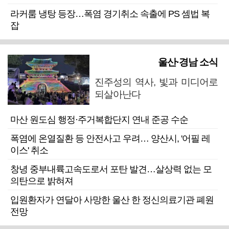
라커룸 냉탕 등장…폭염 경기취소 속출에 PS 셈법 복
잡
울산·경남 소식
진주성의 역사, 빛과 미디어로
되살아난다
마산 원도심 행정·주거복합단지 연내 준공 수순
폭염에 온열질환 등 안전사고 우려… 양산시, '어필 레
이스' 취소
창녕 중부내륙고속도로서 포탄 발견…살상력 없는 모
의탄으로 밝혀져
입원환자가 연달아 사망한 울산 한 정신의료기관 폐원
전망