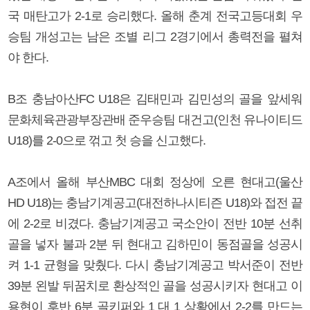
국 매탄고가 2-1로 승리했다. 올해 춘계 전국고등대회 우
승팀 개성고는 남은 조별 리그 2경기에서 총력전을 펼쳐
야 한다.
B조 충남아산FC U18은 김태민과 김민성의 골을 앞세워
문화체육관광부장관배 준우승팀 대건고(인천 유나이티드
U18)를 2-0으로 꺾고 첫 승을 신고했다.
A조에서 올해 부산MBC 대회 정상에 오른 현대고(울산
HD U18)는 충남기계공고(대전하나시티즌 U18)와 접전 끝
에 2-2로 비겼다. 충남기계공고 국소안이 전반 10분 선취
골을 넣자 불과 2분 뒤 현대고 김하민이 동점골을 성공시
켜 1-1 균형을 맞췄다. 다시 충남기계공고 박서준이 전반
39분 왼발 뒤꿈치로 환상적인 골을 성공시키자 현대고 이
용현이 후반 6분 골키퍼와 1 대 1 상황에서 2-2를 만드는