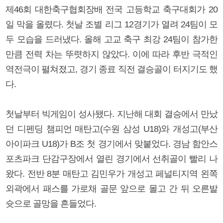
제46회 대한축구협회장배 전국 고등학교 축구대회가 20
일 막을 올렸다. 첫날 조별 리그 12경기가 열려 24팀이 모
두 모습을 드러냈다. 올해 고교 축구 최강 24팀이 참가한
만큼 전력 차는 뚜렷하지 않았다. 이에 따라 후반 극적인
역전극이 펼쳐졌고, 경기 종료 직전 결승골이 터지기도 했
다.
첫날부터 빅게임이 성사됐다. 지난해 대회 결승에서 만났
던 디펜딩 챔피언 매탄고(수원 삼성 U18)와 개성고(부산
아이파크 U18)가 B조 첫 경기에서 맞붙었다. 경남 함안스
포츠파크 단감구장에서 열린 경기에서 선취골이 빨리 나
왔다. 전반 8분 매탄고 김민우가 개성고 페널티지역 왼쪽
외곽에서 패스를 가로채 골문 앞으로 몰고 간 뒤 오른발
슛으로 골망을 흔들었다.