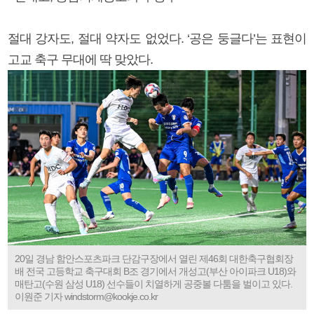
절대 강자도, 절대 약자도 없었다. ‘공은 둥글다’는 표현이
고교 축구 무대에 딱 맞았다.
20일 경남 함안스포츠파크 단감구장에서 열린 제46회 대한축구협회장
배 전국 고등학교 축구대회 B조 경기에서 개성고(부산 아이파크 U18)와
매탄고(수원 삼성 U18) 선수들이 치열하게 공중볼 다툼을 벌이고 있다.
이원준 기자 windstorm@kookje.co.kr