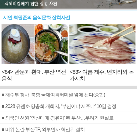
시인 최원준의 음식문화 잡학사전
<84> 관문과 환대, 부산 역전
<83> 여름 제주, 벤자리와 독
음식
가시치
■ 해수부 청사, 북항 국제여객터미널 옆에 선다(종합)
■ 2028 유엔 해양총회 개최지, ‘부산이냐 제주냐’ 10일 결정
■ 외국인 선원 ‘인신매매 경유지’ 된 부산…우려가 현실로
■ 비위 논란 부산TP, 외부인사 혁신위 설치