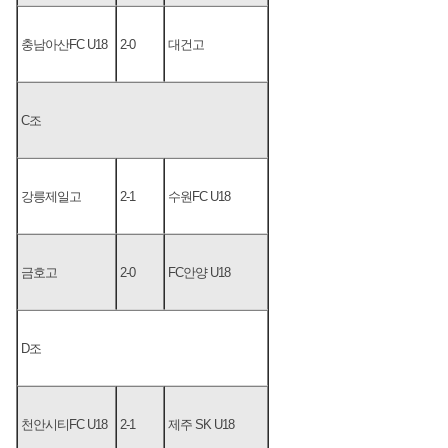
충남아산FC U18
2-0
대건고
C조
강릉제일고
2-1
수원FC U18
금호고
2-0
FC안양 U18
D조
천안시티FC U18
2-1
제주 SK U18