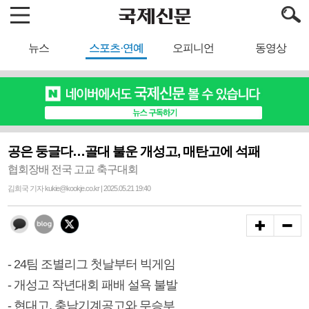
뉴스
스포츠·연예
오피니언
동영상
공은 둥글다…골대 불운 개성고, 매탄고에 석패
협회장배 전국 고교 축구대회
김희국 기자 kukie@kookje.co.kr | 2025.05.21 19:40
- 24팀 조별리그 첫날부터 빅게임
- 개성고 작년대회 패배 설욕 불발
- 현대고, 충남기계공고와 무승부