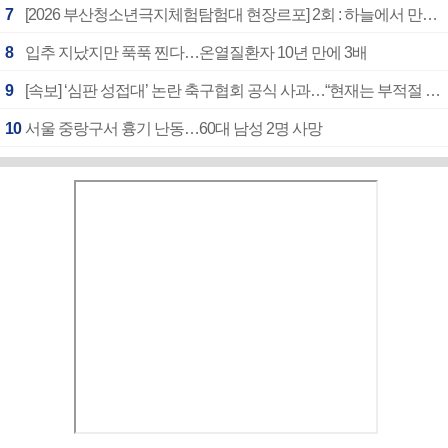
7
[2026 부산청소년극지체험탐험대 현장르포] 2회 : 하늘에서 만난 얼음의 나라
8
입추 지났지만 푹푹 찐다…온열질환자 10년 만에 3배
9
[속보] ‘심판 성접대’ 논란 축구협회 공식 사과…“현재는 부적절 행위 없어”
10
서울 중랑구서 흉기 난동…60대 남성 2명 사망