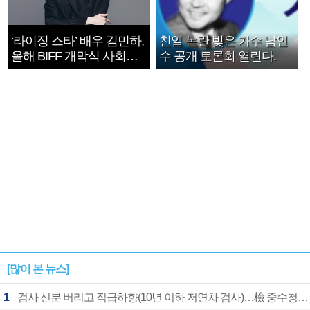
‘라이징 스타’ 배우 김민하,
친일 논란 빚은 가수 남인
올해 BIFF 개막식 사회자
수 공개 토론회 열린다.
확정
[많이 본 뉴스]
1
검사 신분 버리고 직급하향(10년 이하 저연차 검사)…檢 중수청행 기피