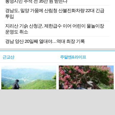
통영시민 추석 전 35만 원 받는다
경남도, 밀양 가뭄에 산림청 산불진화차량 22대 긴급
투입
지리산 기슭 산청군, 제한급수 이어 어린이 물놀이장
운영도 취소
경남 양산 20일째 열대야…역대 최장 기록
근교산
주말엔&라이프
근교산&그너머…상주·문경
폭염보다 더 뜨거워라…100
청화산~시루봉
일을 붉게 불태울 ‘선비정신’