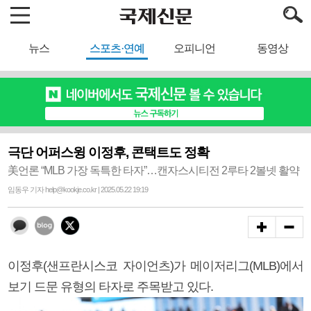
뉴스
스포츠·연예
오피니언
동영상
극단 어퍼스윙 이정후, 콘택트도 정확
美언론 “MLB 가장 독특한 타자”…캔자스시티전 2루타 2볼넷 활약
임동우 기자 help@kookje.co.kr | 2025.05.22 19:19
이정후(샌프란시스코 자이언츠)가 메이저리그(MLB)에서
보기 드문 유형의 타자로 주목받고 있다.