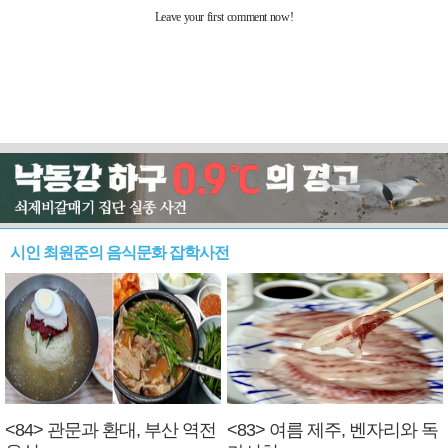
시인 최원준의 음식문화 잡학사전
<84> 관문과 환대, 부산 역전
<83> 여름 제주, 벤자리와 독