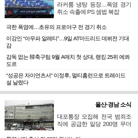
라커룸 냉탕 등장…폭염 경기
취소 속출에 PS 셈법 복잡
극한 폭염에…초유의 프로야구 전 경기 취소
이강인 “아우파 알레티”…9일 AT마드리드 데뷔전 기대
감
감독 없는 韓축구팀 9월 A매치 첫 상대, 랭킹 25위 에콰
도르
“성공은 자이언츠서” 이정후, 멀티홈런으로 트레이드
설 날렸다
울산·경남 소식
대포통장 모집해 전국 범죄조
직에 공급한 일당 200명 무더
기 검거