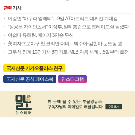
관련
기사
이강인 “아우파 알레티”…9일 AT마드리드 데뷔전 기대감
“성공은 자이언츠서” 이정후, 멀티홈런으로 트레이드설 날렸다
아쉽다 유해란, 메이저 3연승 무산
美여자프로야구 첫 코리안 더비…박주아·김현아 눈도장 쾅
고우석 징계 10경기서 8경기로, MLB 처음 사례…5일부터 출전
국제신문 카카오플러스 친구
국제신문 공식 페이스북
인스타그램