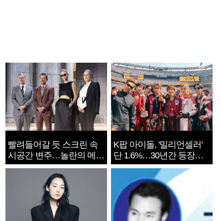
빨려들어갈 듯 스크린 속
K팝 아이돌, '밀리언셀러'
시공간 변주…놀란의 메시
단 1.6%…30년간 등장
지는 ‘전쟁 속죄’
1182개팀 전수조사