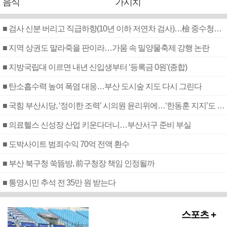
음식
가시치
■ 검사 신분 버리고 직급하향(10년 이하 저연차 검사)…檢 중수청행 기피
■ 지역 상권도 말라죽을 판이라…가뭄 속 밀양물축제 강행 논란
■ 지방국립대 이르면 내년 신입생부터 ‘등록금 0원’(종합)
■ 탄소흡수력 높여 폭염 대응…부산 도시숲 지도 다시 그린다
■ 국힘 부산시당, ‘정이한 조력’ 시의원 윤리위에…‘한동훈 지지’도 신고접수
■ 의료헬스 신성장 산업 키운다더니…부산서구 준비 부실
■ 도박사이트 범죄수익 70억 전액 환수
■ 부산 북구청 쑥뜸방, 前구청장 책임 인정될까
■ 통영시민 추석 전 35만 원 받는다
스포츠 +