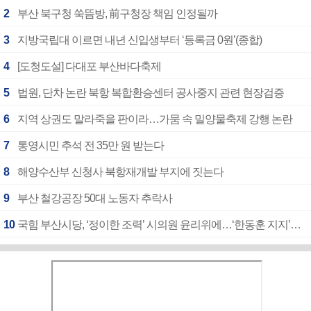
2
부산 북구청 쑥뜸방, 前구청장 책임 인정될까
3
지방국립대 이르면 내년 신입생부터 ‘등록금 0원’(종합)
4
[도청도설] 다대포 부산바다축제
5
법원, 단차 논란 북항 복합환승센터 공사중지 관련 현장검증
6
지역 상권도 말라죽을 판이라…가뭄 속 밀양물축제 강행 논란
7
통영시민 추석 전 35만 원 받는다
8
해양수산부 신청사 북항재개발 부지에 짓는다
9
부산 철강공장 50대 노동자 추락사
10
국힘 부산시당, ‘정이한 조력’ 시의원 윤리위에…‘한동훈 지지’도 신고접수