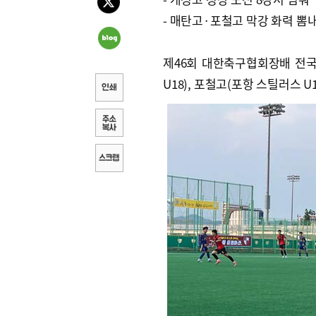
- 매탄고·포철고 막강 화력 뽐
제46회 대한축구협회장배 전국 
U18), 포철고(포항 스틸러스 U