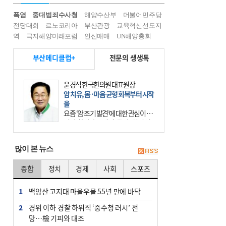
폭염
중대범죄수사청
해양수산부
더불어민주당
전당대회
르노코리아
부산관광
교육혁신선도지
역
극지해양미래포럼
인신매매
UN해양총회
부산메디클럽+
전문의 생생톡
윤경석 한국한의원 대표원장
암 치유, 몸·마음 균형 회복부터 시작
을
요즘 ‘암 조기 발견’에 대한 관심이 커
진다. 하지만 그 이면에는 놓치기 쉬
운 함정이 하나 있다. 바로 성급한 치
료이다. 최근 70대 여성 환자가 위암
많이 본 뉴스
초기 진단
종합
정치
경제
사회
스포츠
1
백양산 고지대 마을우물 55년 만에 바닥
2
경위 이하 경찰 하위직 ‘중수청 러시’ 전
망…檢 기피와 대조