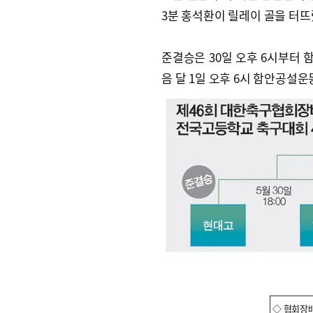
3분 홍석환이 릴레이 골을 터뜨
준결승은 30일 오후 6시부터
음 달 1일 오후 6시 함안공설
◇ 협회장배