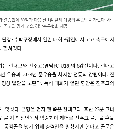
결승전이 30일과 다음 달 1일 열려 대망의 우승팀을 가린다. 사
와 진주고의 경기 모습. 경남축구협회 제공
크 단감·수박구장에서 열린 대회 8강전에서 고교 축구에서
라 펼쳐졌다.
는 현대고와 진주고(경남FC U18)의 8강전이다. 현대고
년 우승과 2023년 준우승을 차지한 전통의 강팀이다. 진
만에 정상 탈환을 노린다. 특히 대회가 열린 함안은 진주고의
게 맞섰다. 균형을 먼저 깬 쪽은 현대고다. 후반 23분 코너
을 골 지역 정면에서 박강현이 헤더로 진주고 골망을 흔들
는 동점골을 넣기 위해 총력전을 펼쳤지만 현대고 골문은