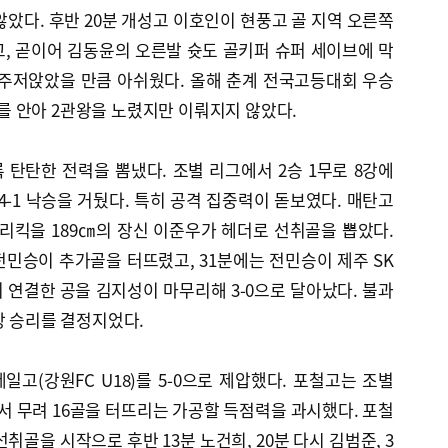
않았다. 후반 20분 개성고 이호인이 현풍고 골 지역 오른쪽
, 곧이어 김동윤의 오른발 슛도 골키퍼 슈퍼 세이브에 막
 주저앉았을 만큼 아쉬웠다. 올해 춘계 전국고등대회 우승
 안아 2관왕을 노렸지만 이뤄지지 않았다.
탄탄한 전력을 뽐냈다. 조별 리그에서 2승 1무로 8강에
 4-1 낙승을 거뒀다. 특히 공격 집중력이 돋보였다. 매탄고
프리킥을 189㎝의 장신 이준우가 헤더로 선취골을 뽑았다.
 전민승이 추가골을 터뜨렸고, 31분에는 전민승이 제주 SK
뒤 연결한 공을 김지성이 마무리해 3-0으로 달아났다. 불과
상 승리를 결정지었다.
고(강원FC U18)를 5-0으로 제압했다. 포철고는 조별
서 무려 16골을 터뜨리는 가공할 득점력을 과시했다. 포철
취골을 시작으로 후반 13분 노건희, 20분 다시 김범준, 3