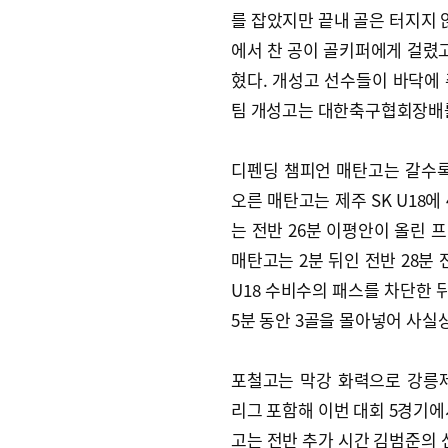
를 잡았지만 끝내 골은 터지지 
에서 찬 공이 골키퍼에게 걸렸고
혔다. 개성고 선수들이 바닥에
팀 개성고는 대한축구협회장배를
디펜딩 챔피언 매탄고는 갈수록 
오른 매탄고는 제주 SK U18에
는 전반 26분 이평안이 올린 
매탄고는 2분 뒤인 전반 28분
U18 수비수의 패스를 차단한 
5분 동안 3골을 몰아넣어 사실
포철고는 막강 화력으로 강릉제일
리그 포함해 이번 대회 5경기에
고는 전반 추가 시간 김범준의 선