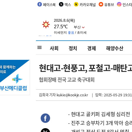
페이스북
엑스
카카오채널
유튜브
인스
사회
정치
경제
해양수산
현대고-현풍고, 포철고-매탄
협회장배 전국 고교 축구대회
김희국 기자
kukie@kookje.co.kr
| 입력 : 2025-05-29 19:31
- 현대고 골키퍼 김세형 심리전
- 진주고 승부차기 3개 막아 승
- 개성고 정상 도전 8강서 멈춰