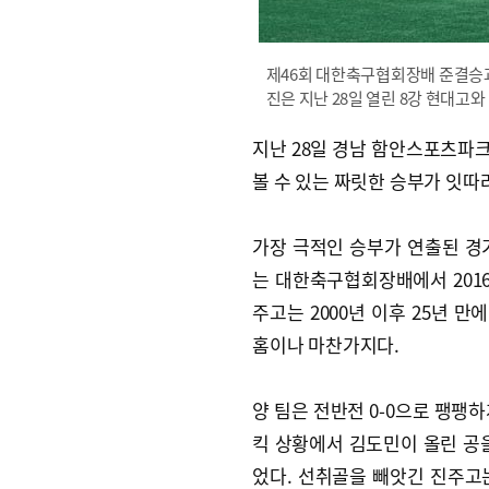
제46회 대한축구협회장배 준결승과 
진은 지난 28일 열린 8강 현대고
지난 28일 경남 함안스포츠파
볼 수 있는 짜릿한 승부가 잇따
가장 극적인 승부가 연출된 경기
는 대한축구협회장배에서 2016
주고는 2000년 이후 25년 
홈이나 마찬가지다.
양 팀은 전반전 0-0으로 팽팽하
킥 상황에서 김도민이 올린 공
었다. 선취골을 빼앗긴 진주고