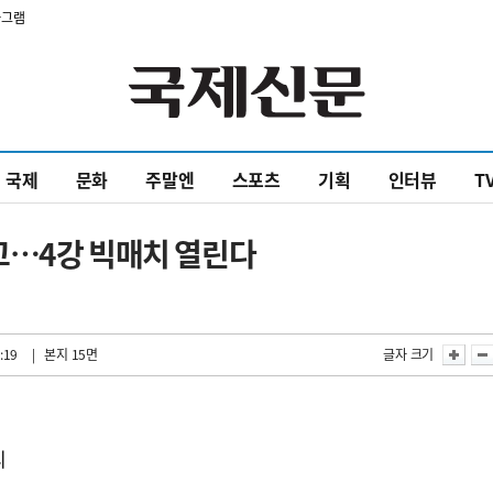
타그램
국제
문화
주말엔
스포츠
기획
인터뷰
T
고…4강 빅매치 열린다
:19
| 본지 15면
글자 크기
리