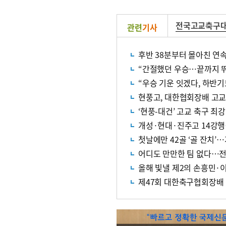
전국고교축구
관련
기사
후반 38분부터 몰아친 연
“간절했던 우승…끝까지 
“우승 기운 잇겠다, 하반기
현풍고, 대한협회장배 고
‘현풍-대건’ 고교 축구 최
개성·현대·진주고 14강행
첫날에만 42골 ‘골 잔치’
어디도 만만한 팀 없다…전국
올해 빛낼 제2의 손흥민·
제47회 대한축구협회장배