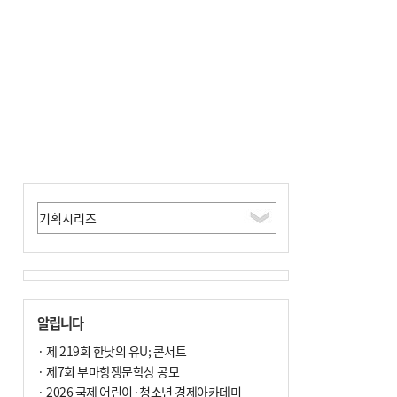
알립니다
· 제 219회 한낮의 유U; 콘서트
· 제7회 부마항쟁문학상 공모
· 2026 국제 어린이·청소년 경제아카데미