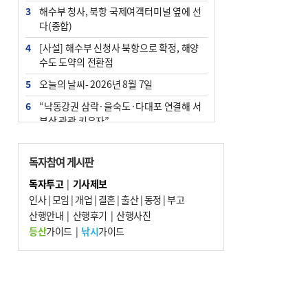
3
해수부 청사, 북항 국제여객터미널 옆에 선
다(종합)
4
[사설] 해수부 신청사 북항으로 확정, 해양
수도 도약의 전환점
5
오늘의 날씨- 2026년 8월 7일
6
“낙동강권 삼락·을숙도·다대포 연결해 서
부산 관광 키우자”
7
부울경 주말부터 비소식…‘극한 폭염’ 한풀
꺾일 듯
독자참여 게시판
8
피란마을 67년 역사인데…전교생 24명 아
독자투고
|
기사제보
미초 통폐합 기로
인사
|
모임
|
개업
|
결혼
|
출산
|
동정
|
부고
9
산행안내
교육혁신선도지 공모 코앞인데…구·군 난
|
산행후기
|
산행사진
색에 교육청 ‘쩔쩔’
등산
가이드
|
낚시
가이드
10
2028 유엔 해양총회 개최지, ‘부산이냐 제
주냐’ 10일 결정