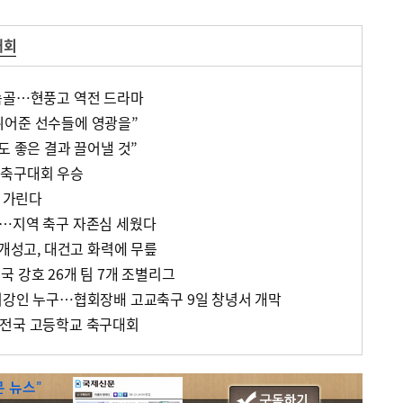
대회
속골…현풍고 역전 드라마
뛰어준 선수들에 영광을”
도 좋은 결과 끌어낼 것”
교축구대회 우승
강 가린다
…지역 축구 자존심 세웠다
…개성고, 대건고 화력에 무릎
 강호 26개 팀 7개 조별리그
이강인 누구…협회장배 고교축구 9일 창녕서 개막
 전국 고등학교 축구대회