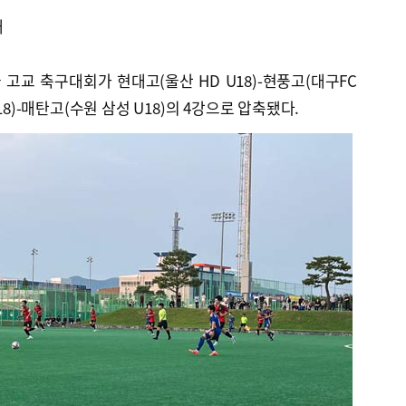
내
고교 축구대회가 현대고(울산 HD U18)-현풍고(대구FC
18)-매탄고(수원 삼성 U18)의 4강으로 압축됐다.