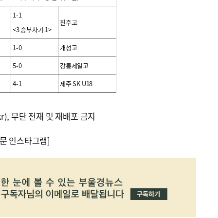
1-1
진주고
<3 승부차기 1>
1-0
개성고
5-0
강릉제일고
4-1
제주 SK U18
kr), 무단 전재 및 재배포 금지
문 인스타그램]