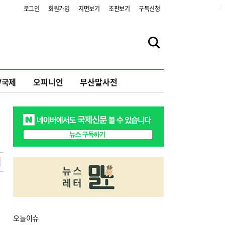
2
로그인
회원가입
지면보기
초판보기
구독신청
V국제
오피니언
부산말사전
오늘
이슈