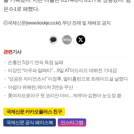
은 0-1로 패했다.
ⓒ국제신문(www.kookje.co.kr), 무단 전재 및 재배포 금지
관련
기사
손흥민 5경기 연속 득점 실패
이강인 “아우파 알레티”…9일 AT마드리드 데뷔전 기대감
“성공은 자이언츠서” 이정후, 멀티홈런으로 트레이드설 날렸다
아쉽다 유해란, 메이저 3연승 무산
美여자프로야구 첫 코리안 더비…박주아·김현아 눈도장 쾅
국제신문 카카오플러스 친구
국제신문 공식 페이스북
인스타그램