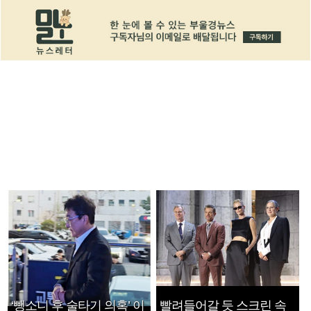
‘뺑소니 후 술타기 의혹’ 이
빨려들어갈 듯 스크린 속