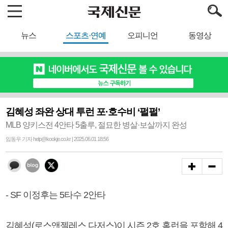
뉴스
스포츠·연예
오피니언
동영상
김혜성 좌완 상대 투런 포·호수비 ‘펄펄’
MLB 양키스전 4안타 5출루, 절묘한 병살·보살까지 완성
임동우 기자 help@kookje.co.kr | 2025.06.01 18:56
- SF 이정후는 5타수 2안타
김혜성(로스앤젤레스 다저스)이 시즌 2호 홈런을 포함해 4