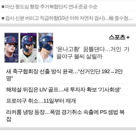
■ 마산 원도심 행정·주거복합단지 연내 준공 수순
■ 검사 신분 버리고 직급하향(10년 이하 저연차 검사)…檢 중수청행 기피
스포츠 +
‘윤나고황’ 꿈틀댄다…거인 가
을야구 불씨 살릴까
새 축구협회장 선출 방식 윤곽…“선거인단 192→2만
명”
해체설 뒤집은 LIV 골프…새 투자자 확보 ‘기사회생’
프로야구 취소…11일부터 재개
라커룸 냉탕 등장…폭염 경기취소 속출에 PS 셈법 복
잡