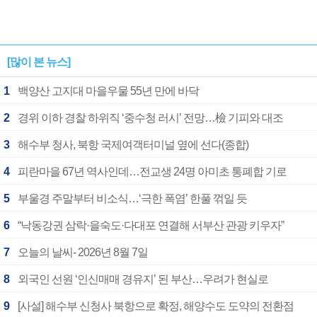
[많이 본 뉴스]
1
백양산 고지대 마을우물 55년 만에 바닥
2
경위 이하 경찰 하위직 ‘중수청 러시’ 전망…檢 기피와 대조
3
해수부 청사, 북항 국제여객터미널 옆에 선다(종합)
4
피란마을 67년 역사인데…전교생 24명 아미초 통폐합 기로
5
부울경 주말부터 비소식…‘극한 폭염’ 한풀 꺾일 듯
6
“낙동강권 삼락·을숙도·다대포 연결해 서부산 관광 키우자”
7
오늘의 날씨- 2026년 8월 7일
8
외국인 선원 ‘인신매매 경유지’ 된 부산…우려가 현실로
9
[사설] 해수부 신청사 북항으로 확정, 해양수도 도약의 전환점