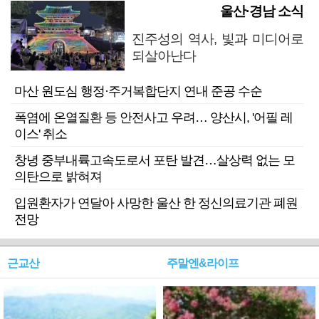
울산·경남 소식
진주성의 역사, 빛과 미디어로
되살아난다
마산 원도심 행정·주거복합단지 연내 준공 수순
폭염에 온열질환 등 안전사고 우려… 양산시, '어필 레
이스' 취소
창녕 중부내륙고속도로서 포탄 발견…살상력 없는 모
의탄으로 밝혀져
입원환자가 연달아 사망한 울산 한 정신의료기관 폐원
전망
근교산
주말엔&라이프