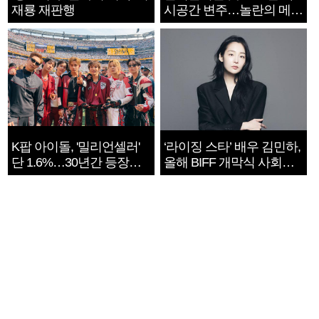
재룡 재판행
시공간 변주…놀란의 메시
지는 ‘전쟁 속죄’
K팝 아이돌, '밀리언셀러'
‘라이징 스타’ 배우 김민하,
단 1.6%…30년간 등장
올해 BIFF 개막식 사회자
1182개팀 전수조사
확정