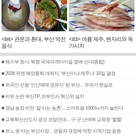
<84> 관문과 환대, 부산 역전
<83> 여름 제주, 벤자리와 독
음식
가시치
■ 해수부 청사, 북항 국제여객터미널 옆에 선다(종합)
■ 2028 유엔 해양총회 개최지, ‘부산이냐 제주냐’ 10일 결정
■ 외국인 선원 ‘인신매매 경유지’ 된 부산…우려가 현실로
■ 비위 논란 부산TP, 외부인사 혁신위 설치
■ 경남 농정 비전 ‘잘 사는 농촌’…스마트팜 1000㏊까지 늘린다
■ 교육혁신선도지 공모 코앞인데…구·군 난색에 교육청 ‘쩔쩔’
■ 르노 못 타는 부산시장…관용차 규정에 막힌 지역기업 응원