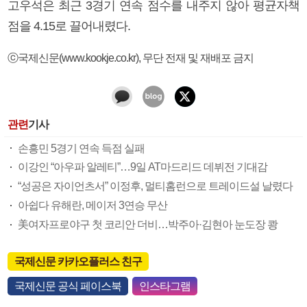
고우석은 최근 3경기 연속 점수를 내주지 않아 평균자책
점을 4.15로 끌어내렸다.
ⓒ국제신문(www.kookje.co.kr), 무단 전재 및 재배포 금지
관련
기사
손흥민 5경기 연속 득점 실패
이강인 “아우파 알레티”…9일 AT마드리드 데뷔전 기대감
“성공은 자이언츠서” 이정후, 멀티홈런으로 트레이드설 날렸다
아쉽다 유해란, 메이저 3연승 무산
美여자프로야구 첫 코리안 더비…박주아·김현아 눈도장 쾅
국제신문 카카오플러스 친구
국제신문 공식 페이스북
인스타그램