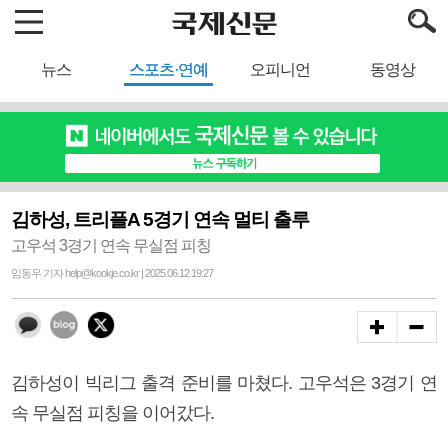
뉴스
스포츠·연예
오피니언
동영상
김하성, 트리플A 5경기 연속 멀티 출루
고우석 3경기 연속 무실점 피칭
임동우 기자 help@kookje.co.kr | 2025.06.12 19:27
김하성이 빅리그 출격 준비를 마쳤다. 고우석은 3경기 연
속 무실점 피칭을 이어갔다.