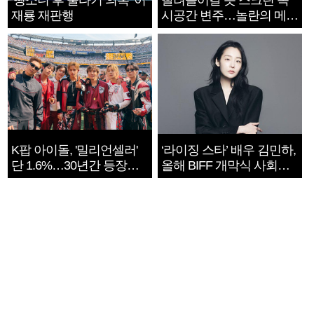
‘뺑소니 후 술타기 의혹’ 이
빨려들어갈 듯 스크린 속
재룡 재판행
시공간 변주…놀란의 메시
지는 ‘전쟁 속죄’
K팝 아이돌, '밀리언셀러'
‘라이징 스타’ 배우 김민하,
단 1.6%…30년간 등장
올해 BIFF 개막식 사회자
1182개팀 전수조사
확정