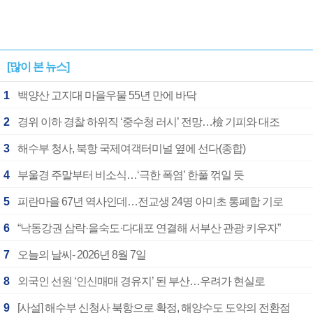
[많이 본 뉴스]
1
백양산 고지대 마을우물 55년 만에 바닥
2
경위 이하 경찰 하위직 ‘중수청 러시’ 전망…檢 기피와 대조
3
해수부 청사, 북항 국제여객터미널 옆에 선다(종합)
4
부울경 주말부터 비소식…‘극한 폭염’ 한풀 꺾일 듯
5
피란마을 67년 역사인데…전교생 24명 아미초 통폐합 기로
6
“낙동강권 삼락·을숙도·다대포 연결해 서부산 관광 키우자”
7
오늘의 날씨- 2026년 8월 7일
8
외국인 선원 ‘인신매매 경유지’ 된 부산…우려가 현실로
9
[사설] 해수부 신청사 북항으로 확정, 해양수도 도약의 전환점