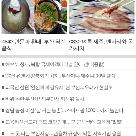
<84> 관문과 환대, 부산 역전
<83> 여름 제주, 벤자리와 독
음식
가시치
■ 해수부 청사, 북항 국제여객터미널 옆에 선다(종합)
■ 2028 유엔 해양총회 개최지, ‘부산이냐 제주냐’ 10일 결정
■ 외국인 선원 ‘인신매매 경유지’ 된 부산…우려가 현실로
■ 비위 논란 부산TP, 외부인사 혁신위 설치
■ 경남 농정 비전 ‘잘 사는 농촌’…스마트팜 1000㏊까지 늘린다
■ 교육혁신선도지 공모 코앞인데…구·군 난색에 교육청 ‘쩔쩔’
■ 르노 못 타는 부산시장…관용차 규정에 막힌 지역기업 응원