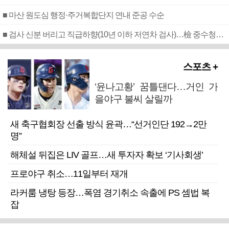
■ 마산 원도심 행정·주거복합단지 연내 준공 수순
■ 검사 신분 버리고 직급하향(10년 이하 저연차 검사)…檢 중수청행 기피
스포츠 +
‘윤나고황’ 꿈틀댄다…거인 가
을야구 불씨 살릴까
새 축구협회장 선출 방식 윤곽…“선거인단 192→2만
명”
해체설 뒤집은 LIV 골프…새 투자자 확보 ‘기사회생’
프로야구 취소…11일부터 재개
라커룸 냉탕 등장…폭염 경기취소 속출에 PS 셈법 복
잡