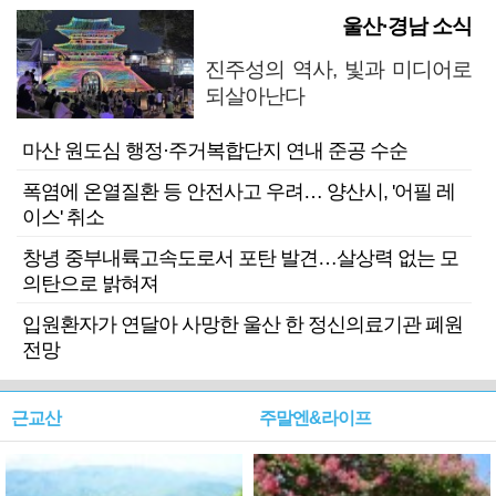
울산·경남 소식
진주성의 역사, 빛과 미디어로
되살아난다
마산 원도심 행정·주거복합단지 연내 준공 수순
폭염에 온열질환 등 안전사고 우려… 양산시, '어필 레
이스' 취소
창녕 중부내륙고속도로서 포탄 발견…살상력 없는 모
의탄으로 밝혀져
입원환자가 연달아 사망한 울산 한 정신의료기관 폐원
전망
근교산
주말엔&라이프