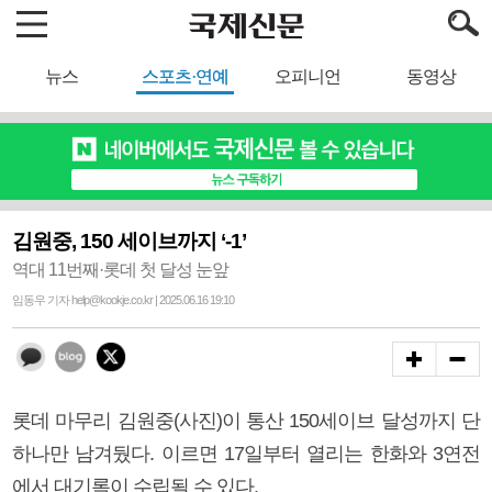
뉴스
스포츠·연예
오피니언
동영상
김원중, 150 세이브까지 ‘-1’
역대 11번째·롯데 첫 달성 눈앞
임동우 기자 help@kookje.co.kr | 2025.06.16 19:10
롯데 마무리 김원중(사진)이 통산 150세이브 달성까지 단
하나만 남겨뒀다. 이르면 17일부터 열리는 한화와 3연전
에서 대기록이 수립될 수 있다.