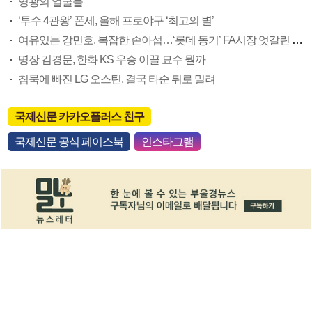
영광의 얼굴들
‘투수 4관왕’ 폰세, 올해 프로야구 ‘최고의 별’
여유있는 강민호, 복잡한 손아섭…‘롯데 동기’ FA시장 엇갈린 희비
명장 김경문, 한화 KS 우승 이끌 묘수 뭘까
침묵에 빠진 LG 오스틴, 결국 타순 뒤로 밀려
국제신문 카카오플러스 친구
국제신문 공식 페이스북
인스타그램