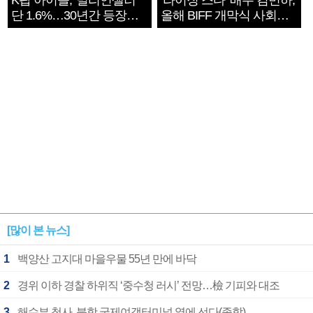
K팝 아이돌, '밀리언셀러'
‘라이징 스타’ 배우 김민하,
단 1.6%…30년간 등장
올해 BIFF 개막식 사회자
1182개팀 전수조사
확정
[많이 본 뉴스]
1
백양산 고지대 마을우물 55년 만에 바닥
2
경위 이하 경찰 하위직 ‘중수청 러시’ 전망…檢 기피와 대조
3
해수부 청사, 북항 국제여객터미널 옆에 선다(종합)