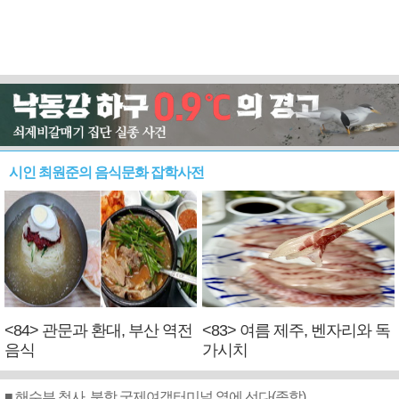
시인 최원준의 음식문화 잡학사전
<84> 관문과 환대, 부산 역전
<83> 여름 제주, 벤자리와 독
음식
가시치
■ 해수부 청사, 북항 국제여객터미널 옆에 선다(종합)