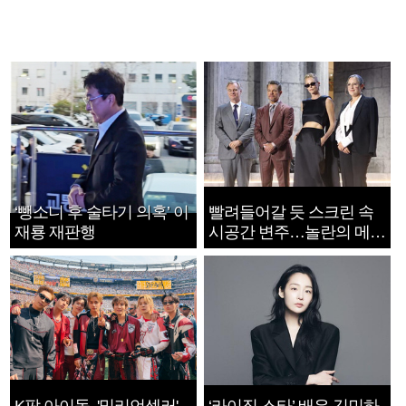
‘뺑소니 후 술타기 의혹’ 이
빨려들어갈 듯 스크린 속
재룡 재판행
시공간 변주…놀란의 메시
지는 ‘전쟁 속죄’