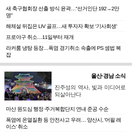
새 축구협회장 선출 방식 윤곽…“선거인단 192→2만
명”
해체설 뒤집은 LIV 골프…새 투자자 확보 ‘기사회생’
프로야구 취소…11일부터 재개
라커룸 냉탕 등장…폭염 경기취소 속출에 PS 셈법 복
잡
울산·경남 소식
진주성의 역사, 빛과 미디어로
되살아난다
마산 원도심 행정·주거복합단지 연내 준공 수순
폭염에 온열질환 등 안전사고 우려… 양산시, '어필 레
이스' 취소