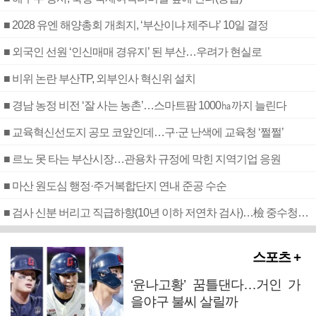
■ 2028 유엔 해양총회 개최지, ‘부산이냐 제주냐’ 10일 결정
■ 외국인 선원 ‘인신매매 경유지’ 된 부산…우려가 현실로
■ 비위 논란 부산TP, 외부인사 혁신위 설치
■ 경남 농정 비전 ‘잘 사는 농촌’…스마트팜 1000㏊까지 늘린다
■ 교육혁신선도지 공모 코앞인데…구·군 난색에 교육청 ‘쩔쩔’
■ 르노 못 타는 부산시장…관용차 규정에 막힌 지역기업 응원
■ 마산 원도심 행정·주거복합단지 연내 준공 수순
■ 검사 신분 버리고 직급하향(10년 이하 저연차 검사)…檢 중수청행 기피
스포츠 +
‘윤나고황’ 꿈틀댄다…거인 가
을야구 불씨 살릴까