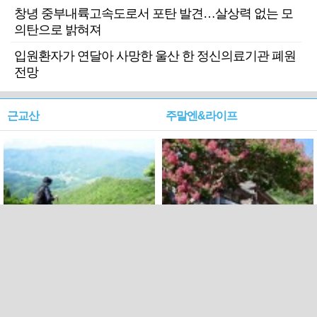
창녕 중부내륙고속도로서 포탄 발견…살상력 없는 모
의탄으로 밝혀져
입원환자가 연달아 사망한 울산 한 정신의료기관 폐원
전망
근교산
주말엔&라이프
근교산&그너머…상주·문경
폭염보다 더 뜨거워라…100
청화산~시루봉
일을 붉게 불태울 ‘선비정신’
피었네