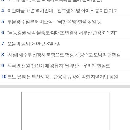
4
피란마을 67년 역사인데…전교생 24명 아미초 통폐합 기로
5
부울경 주말부터 비소식…‘극한 폭염’ 한풀 꺾일 듯
6
“낙동강권 삼락·을숙도·다대포 연결해 서부산 관광 키우자”
7
오늘의 날씨- 2026년 8월 7일
8
[사설] 해수부 신청사 북항으로 확정, 해양수도 도약의 전환점
9
외국인 선원 ‘인신매매 경유지’ 된 부산…우려가 현실로
10
르노 못 타는 부산시장…관용차 규정에 막힌 지역기업 응원