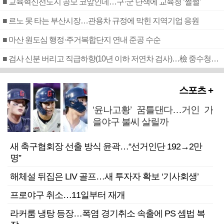
■ 교육혁신선도지 공모 코앞인데…구·군 난색에 교육청 ‘쩔쩔’
■ 르노 못 타는 부산시장…관용차 규정에 막힌 지역기업 응원
■ 마산 원도심 행정·주거복합단지 연내 준공 수순
■ 검사 신분 버리고 직급하향(10년 이하 저연차 검사)…檢 중수청행 기피
스포츠 +
‘윤나고황’ 꿈틀댄다…거인 가
을야구 불씨 살릴까
새 축구협회장 선출 방식 윤곽…“선거인단 192→2만
명”
해체설 뒤집은 LIV 골프…새 투자자 확보 ‘기사회생’
프로야구 취소…11일부터 재개
라커룸 냉탕 등장…폭염 경기취소 속출에 PS 셈법 복