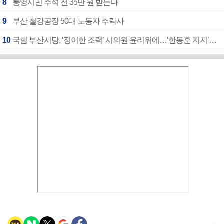
8
통영시민 추석 전 35만 원 받는다
9
부산 철강공장 50대 노동자 추락사
10
국힘 부산시당, ‘정이한 조력’ 시의원 윤리위에…‘한동훈 지지’도 신고접수