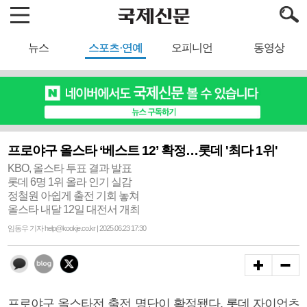
뉴스
스포츠·연예
오피니언
동영상
프로야구 올스타 ‘베스트 12’ 확정…롯데 '최다 1위'
KBO, 올스타 투표 결과 발표
롯데 6명 1위 올라 인기 실감
정철원 아쉽게 출전 기회 놓쳐
올스타 내달 12일 대전서 개최
임동우 기자 help@kookje.co.kr | 2025.06.23 17:30
프로야구 올스타전 출전 명단이 확정됐다. 롯데 자이언츠