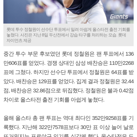
롯데 투수 정철원이 선수단 투표에서 밀려 아쉽게 올스타전 출전 기회를
놓쳤다. 사진은 지난 8일 두산전에서 강습 타구를 처리하는 모습. 롯데
자이언츠 제공
중간 투수 부문 후보였던 롯데 정철원은 팬 투표에서 136
만606표를 얻었다. 경쟁 상대인 삼성 배찬승은 110만2268
표에 그쳤다. 하지만 선수단 투표에서 정철원은 64표를 받
았다. 배찬승은 129표를 얻었다. 집계 결과 정철원은 32.44
점, 배찬승은 32.86점으로 뒤집혔다. 정철원은 불과 0.42점
차이로 올스타전 출전 기회를 아쉽게 놓쳤다.
올해 올스타 총 팬 투표는 역대 최다인 352만9258표를 기
록했다. 지난해 322만7578표보다 30만 표 이상 늘어 날로
뜨거워지는 프로야구 인기를 실감케 했다. 올스타전은 드