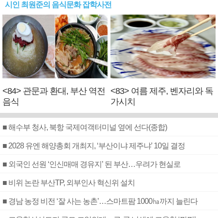
시인 최원준의 음식문화 잡학사전
<84> 관문과 환대, 부산 역전
<83> 여름 제주, 벤자리와 독
음식
가시치
■ 해수부 청사, 북항 국제여객터미널 옆에 선다(종합)
■ 2028 유엔 해양총회 개최지, ‘부산이냐 제주냐’ 10일 결정
■ 외국인 선원 ‘인신매매 경유지’ 된 부산…우려가 현실로
■ 비위 논란 부산TP, 외부인사 혁신위 설치
■ 경남 농정 비전 ‘잘 사는 농촌’…스마트팜 1000㏊까지 늘린다