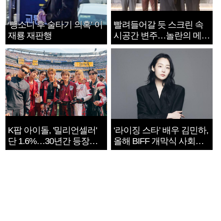
‘뺑소니 후 술타기 의혹’ 이
빨려들어갈 듯 스크린 속
재룡 재판행
시공간 변주…놀란의 메시
지는 ‘전쟁 속죄’
K팝 아이돌, '밀리언셀러'
‘라이징 스타’ 배우 김민하,
단 1.6%…30년간 등장
올해 BIFF 개막식 사회자
1182개팀 전수조사
확정