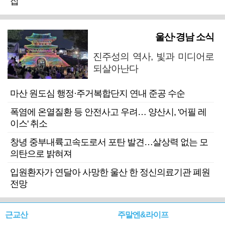
잡
울산·경남 소식
진주성의 역사, 빛과 미디어로
되살아난다
마산 원도심 행정·주거복합단지 연내 준공 수순
폭염에 온열질환 등 안전사고 우려… 양산시, '어필 레
이스' 취소
창녕 중부내륙고속도로서 포탄 발견…살상력 없는 모
의탄으로 밝혀져
입원환자가 연달아 사망한 울산 한 정신의료기관 폐원
전망
근교산
주말엔&라이프