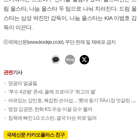
림 올스타, 나눔 올스타 두 팀으로 나눠 치러진다. 드림 올
스타는 삼성 박진만 감독이, 나눔 올스타는 KIA 이범호 감
독이 이끈다.
ⓒ국제신문(www.kookje.co.kr), 무단 전재 및 재배포 금지
관련
기사
영광의 얼굴들
‘투수 4관왕’ 폰세, 올해 프로야구 ‘최고의 별’
여유있는 강민호, 복잡한 손아섭…‘롯데 동기’ FA시장 엇갈린 희비
명장 김경문, 한화 KS 우승 이끌 묘수 뭘까
침묵에 빠진 LG 오스틴, 결국 타순 뒤로 밀려
국제신문 카카오플러스 친구