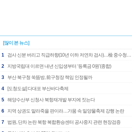
[많이 본 뉴스]
1
검사 신분 버리고 직급하향(10년 이하 저연차 검사)…檢 중수청행 기피
2
지방국립대 이르면 내년 신입생부터 ‘등록금 0원’(종합)
3
부산 북구청 쑥뜸방, 前구청장 책임 인정될까
4
[도청도설] 다대포 부산바다축제
5
해양수산부 신청사 북항재개발 부지에 짓는다
6
지역 상권도 말라죽을 판이라…가뭄 속 밀양물축제 강행 논란
7
법원, 단차 논란 북항 복합환승센터 공사중지 관련 현장검증