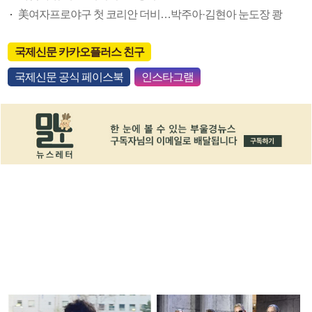
美여자프로야구 첫 코리안 더비…박주아·김현아 눈도장 쾅
국제신문 카카오플러스 친구
국제신문 공식 페이스북
인스타그램