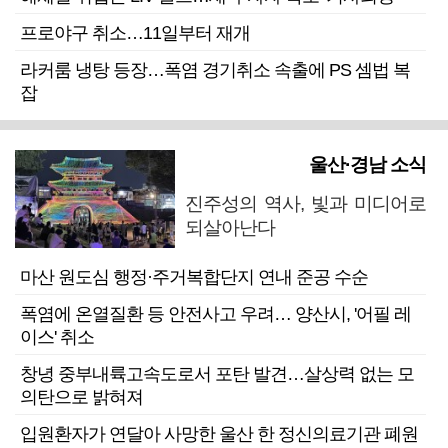
프로야구 취소…11일부터 재개
라커룸 냉탕 등장…폭염 경기취소 속출에 PS 셈법 복
잡
울산·경남 소식
진주성의 역사, 빛과 미디어로
되살아난다
마산 원도심 행정·주거복합단지 연내 준공 수순
폭염에 온열질환 등 안전사고 우려… 양산시, '어필 레
이스' 취소
창녕 중부내륙고속도로서 포탄 발견…살상력 없는 모
의탄으로 밝혀져
입원환자가 연달아 사망한 울산 한 정신의료기관 폐원