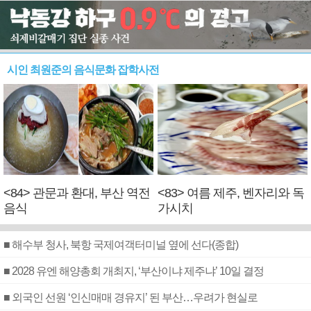
시인 최원준의 음식문화 잡학사전
<84> 관문과 환대, 부산 역전
<83> 여름 제주, 벤자리와 독
음식
가시치
■ 해수부 청사, 북항 국제여객터미널 옆에 선다(종합)
■ 2028 유엔 해양총회 개최지, ‘부산이냐 제주냐’ 10일 결정
■ 외국인 선원 ‘인신매매 경유지’ 된 부산…우려가 현실로