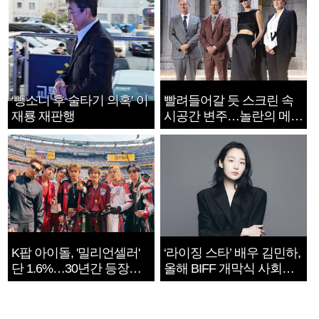
‘뺑소니 후 술타기 의혹’ 이
빨려들어갈 듯 스크린 속
재룡 재판행
시공간 변주…놀란의 메시
지는 ‘전쟁 속죄’
K팝 아이돌, '밀리언셀러'
‘라이징 스타’ 배우 김민하,
단 1.6%…30년간 등장
올해 BIFF 개막식 사회자
1182개팀 전수조사
확정