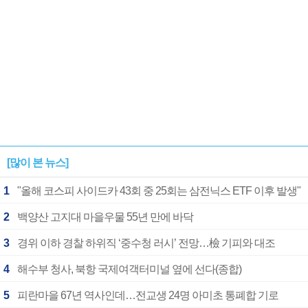
[많이 본 뉴스]
1
"올해 코스피 사이드카 43회 중 25회는 삼전닉스 ETF 이후 발생"
2
백양산 고지대 마을우물 55년 만에 바닥
3
경위 이하 경찰 하위직 ‘중수청 러시’ 전망…檢 기피와 대조
4
해수부 청사, 북항 국제여객터미널 옆에 선다(종합)
5
피란마을 67년 역사인데…전교생 24명 아미초 통폐합 기로