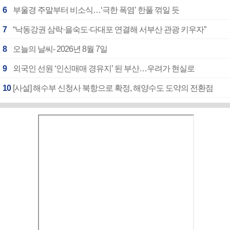
6
부울경 주말부터 비소식…‘극한 폭염’ 한풀 꺾일 듯
7
“낙동강권 삼락·을숙도·다대포 연결해 서부산 관광 키우자”
8
오늘의 날씨- 2026년 8월 7일
9
외국인 선원 ‘인신매매 경유지’ 된 부산…우려가 현실로
10
[사설] 해수부 신청사 북항으로 확정, 해양수도 도약의 전환점