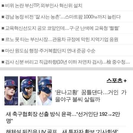
■ 비위 논란 부산TP, 외부인사 혁신위 설치
■ 경남 농정 비전 ‘잘 사는 농촌’…스마트팜 1000㏊까지 늘린다
■ 교육혁신선도지 공모 코앞인데…구·군 난색에 교육청 ‘쩔쩔’
■ 르노 못 타는 부산시장…관용차 규정에 막힌 지역기업 응원
■ 마산 원도심 행정·주거복합단지 연내 준공 수순
■ 검사 신분 버리고 직급하향(10년 이하 저연차 검사)…檢 중수청행 기피
스포츠 +
‘윤나고황’ 꿈틀댄다…거인 가
을야구 불씨 살릴까
새 축구협회장 선출 방식 윤곽…“선거인단 192→2만
명”
해체설 뒤집은 LIV 골프…새 투자자 확보 ‘기사회생’