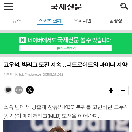
뉴스
스포츠·연예
오피니언
동영상
고우석, 빅리그 도전 계속…디트로이트와 마이너 계약
임동우 기자 help@kookje.co.kr | 2025.06.25 19:32
소속 팀에서 방출돼 잔류와 KBO 복귀를 고민하던 고우석
(사진)이 메이저리그(MLB) 도전을 이어간다.