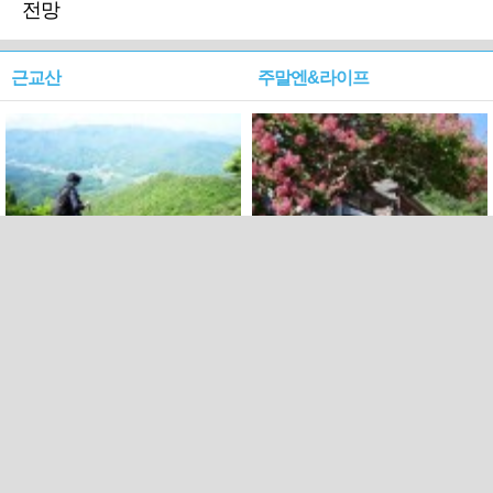
전망
근교산
주말엔&라이프
근교산&그너머…상주·문경
폭염보다 더 뜨거워라…100
청화산~시루봉
일을 붉게 불태울 ‘선비정신’
피었네
PC버전
엑스
페이스북
Copyright ⓒ 2015 All rights reserved by 국제신문