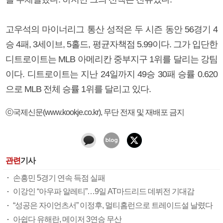
고우석의 마이너리그 통산 성적은 두 시즌 동안 56경기 4
승 4패, 3세이브, 5홀드, 평균자책점 5.99이다. 그가 입단한
디트로이트는 MLB 아메리칸 중부지구 1위를 달리는 강팀
이다. 디트로이트는 지난 24일까지 49승 30패 승률 0.620
으로 MLB 전체 승률 1위를 달리고 있다.
ⓒ국제신문(www.kookje.co.kr), 무단 전재 및 재배포 금지
관련
기사
손흥민 5경기 연속 득점 실패
이강인 “아우파 알레티”…9일 AT마드리드 데뷔전 기대감
“성공은 자이언츠서” 이정후, 멀티홈런으로 트레이드설 날렸다
아쉽다 유해란, 메이저 3연승 무산