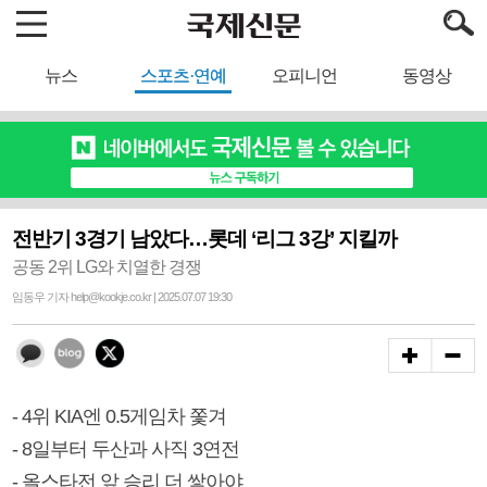
뉴스
스포츠·연예
오피니언
동영상
전반기 3경기 남았다…롯데 ‘리그 3강’ 지킬까
공동 2위 LG와 치열한 경쟁
임동우 기자 help@kookje.co.kr | 2025.07.07 19:30
- 4위 KIA엔 0.5게임차 쫓겨
- 8일부터 두산과 사직 3연전
- 올스타전 앞 승리 더 쌓아야