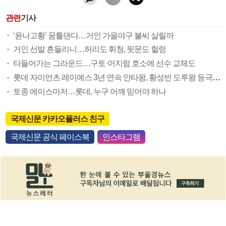
관련
기사
‘윤나고황’ 꿈틀댄다…거인 가을야구 불씨 살릴까
거인 선발 흔들리니…허리도 휘청, 뒷문도 헐렁
타들어가는 그라운드…구토·어지럼 호소에 선수 교체도
롯데 자이언츠 레이예스 3년 연속 안타왕, 황성빈 도루왕 등극할까
토종 에이스마저…롯데, 누구 어깨 믿어야 하나
국제신문 카카오플러스 친구
국제신문 공식 페이스북
인스타그램