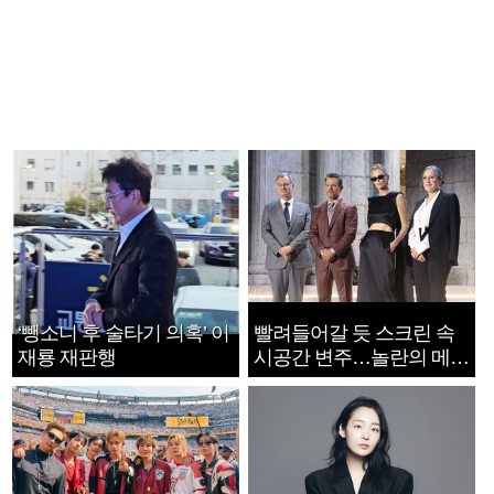
‘뺑소니 후 술타기 의혹’ 이
빨려들어갈 듯 스크린 속
재룡 재판행
시공간 변주…놀란의 메시
지는 ‘전쟁 속죄’