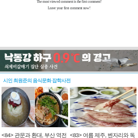
시인 최원준의 음식문화 잡학사전
<84> 관문과 환대, 부산 역전
<83> 여름 제주, 벤자리와 독