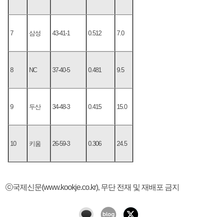
7
삼성
43-41-1
0.512
7.0
8
NC
37-40-5
0.481
9.5
9
두산
34-48-3
0.415
15.0
10
키움
26-59-3
0.306
24.5
ⓒ국제신문(www.kookje.co.kr), 무단 전재 및 재배포 금지