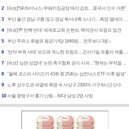
2
[속보]“SK하이닉스, 中패키징공장 매각 검토…중국서 인수 거론”
3
부산 울산 경남 구름 많고 경남 북서내륙 소나기…폭염·열대야 계속
4
[속보]‘尹 탄핵 반대’ 세계로교회 손현보, 백악관서 트럼프 접견
5
부산 주유소 휘발유 평균가 ℓ당 1849원… 전주보다 3원 ↓
6
‘탄약 부족 사태’ 보도에 격노한 트럼프…군사기밀 유출자 색출 지시
7
[속보] ‘심판 성접대’ 논란 축구협회 공식 사과…“현재는 부적절 행위 없어”
8
"올해 코스피 사이드카 43회 중 25회는 삼전닉스 ETF 이후 발생"
9
노후 상수도관 파열에 폭염 속 사상구 2300여 가구 6시간 단수
10
서울 중랑구서 흉기 난동…60대 남성 2명 사망