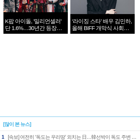
K팝 아이돌, '밀리언셀러'
‘라이징 스타’ 배우 김민하,
단 1.6%…30년간 등장
올해 BIFF 개막식 사회자
1182개팀 전수조사
확정
[많이 본 뉴스]
1
[속보] 여전히 ‘독도는 우리땅’ 외치는 日…韓선박이 독도 주변 해양조사 활동하자 반발