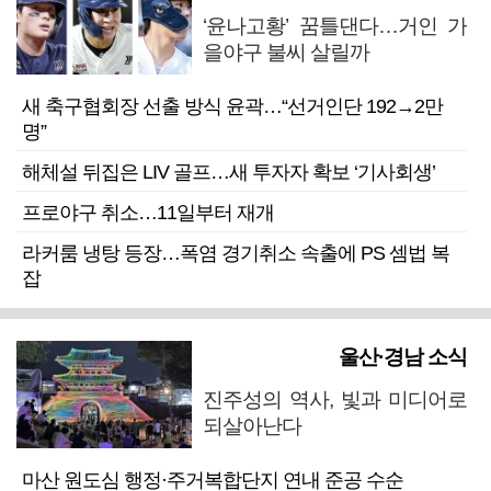
‘윤나고황’ 꿈틀댄다…거인 가
을야구 불씨 살릴까
새 축구협회장 선출 방식 윤곽…“선거인단 192→2만
명”
해체설 뒤집은 LIV 골프…새 투자자 확보 ‘기사회생’
프로야구 취소…11일부터 재개
라커룸 냉탕 등장…폭염 경기취소 속출에 PS 셈법 복
잡
울산·경남 소식
진주성의 역사, 빛과 미디어로
되살아난다
마산 원도심 행정·주거복합단지 연내 준공 수순