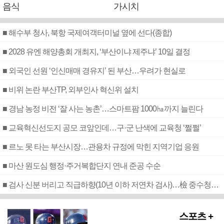
음식
가시치
■ 해수부 청사, 북항 국제여객터미널 옆에 선다(종합)
■ 2028 유엔 해양총회 개최지, ‘부산이냐 제주냐’ 10일 결정
■ 외국인 선원 ‘인신매매 경유지’ 된 부산…우려가 현실로
■ 비위 논란 부산TP, 외부인사 혁신위 설치
■ 경남 농정 비전 ‘잘 사는 농촌’…스마트팜 1000㏊까지 늘린다
■ 교육혁신선도지 공모 코앞인데…구·군 난색에 교육청 ‘쩔쩔’
■ 르노 못 타는 부산시장…관용차 규정에 막힌 지역기업 응원
■ 마산 원도심 행정·주거복합단지 연내 준공 수순
■ 검사 신분 버리고 직급하향(10년 이하 저연차 검사)…檢 중수청행 기피
스포츠 +