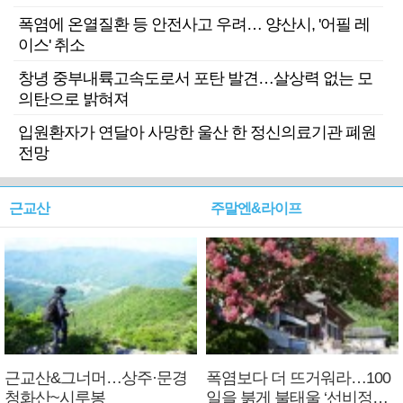
폭염에 온열질환 등 안전사고 우려… 양산시, '어필 레
이스' 취소
창녕 중부내륙고속도로서 포탄 발견…살상력 없는 모
의탄으로 밝혀져
입원환자가 연달아 사망한 울산 한 정신의료기관 폐원
전망
근교산
주말엔&라이프
근교산&그너머…상주·문경
폭염보다 더 뜨거워라…100
청화산~시루봉
일을 붉게 불태울 ‘선비정신’