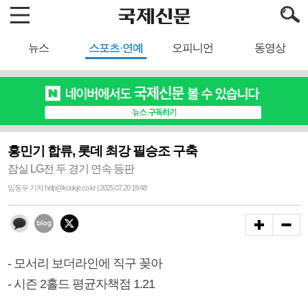
뉴스
스포츠·연예
오피니언
동영상
홍민기 합류, 롯데 최강 필승조 구축
잠실 LG전 두 경기 연속 등판
임동우 기자 help@kookje.co.kr | 2025.07.20 19:48
- 모서리 보더라인에 직구 꽂아
- 시즌 2홀드 평균자책점 1.21