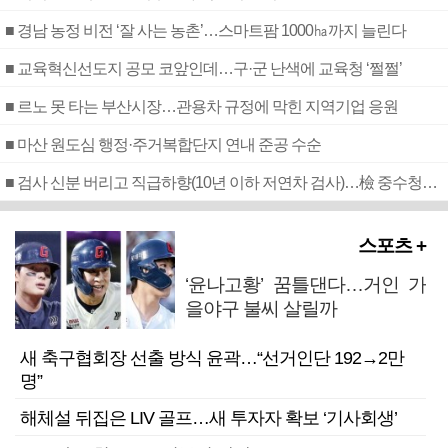
■ 경남 농정 비전 ‘잘 사는 농촌’…스마트팜 1000㏊까지 늘린다
■ 교육혁신선도지 공모 코앞인데…구·군 난색에 교육청 ‘쩔쩔’
■ 르노 못 타는 부산시장…관용차 규정에 막힌 지역기업 응원
■ 마산 원도심 행정·주거복합단지 연내 준공 수순
■ 검사 신분 버리고 직급하향(10년 이하 저연차 검사)…檢 중수청행 기피
스포츠 +
‘윤나고황’ 꿈틀댄다…거인 가
을야구 불씨 살릴까
새 축구협회장 선출 방식 윤곽…“선거인단 192→2만
명”
해체설 뒤집은 LIV 골프…새 투자자 확보 ‘기사회생’