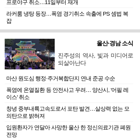
프로야구 취소…11일부터 재개
라커룸 냉탕 등장…폭염 경기취소 속출에 PS 셈법 복
잡
울산·경남 소식
진주성의 역사, 빛과 미디어로
되살아난다
마산 원도심 행정·주거복합단지 연내 준공 수순
폭염에 온열질환 등 안전사고 우려… 양산시, '어필 레
이스' 취소
창녕 중부내륙고속도로서 포탄 발견…살상력 없는 모
의탄으로 밝혀져
입원환자가 연달아 사망한 울산 한 정신의료기관 폐원
전망