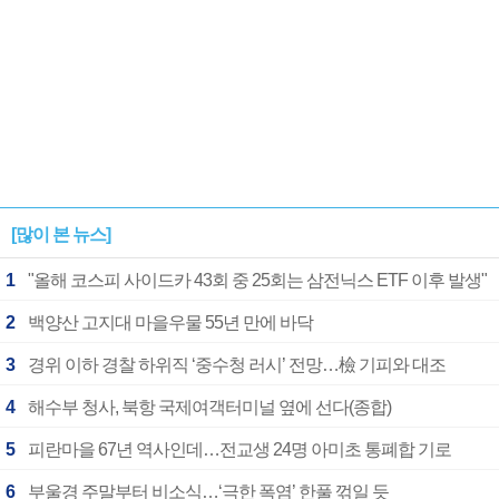
[많이 본 뉴스]
1
"올해 코스피 사이드카 43회 중 25회는 삼전닉스 ETF 이후 발생"
2
백양산 고지대 마을우물 55년 만에 바닥
3
경위 이하 경찰 하위직 ‘중수청 러시’ 전망…檢 기피와 대조
4
해수부 청사, 북항 국제여객터미널 옆에 선다(종합)
5
피란마을 67년 역사인데…전교생 24명 아미초 통폐합 기로
6
부울경 주말부터 비소식…‘극한 폭염’ 한풀 꺾일 듯