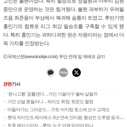
고민은 불펜이었다. 특히 필승조로 정철원과 마무리 김원
중만으로 운영하는 것은 힘겨웠다. 불펜 과부하가 우려될
즈음 최준용이 부상에서 복귀해 숨통이 트였고, 후반기엔
홍민기의 합류로 리그 최강 필승조를 구축할 수 있게 됐
다. 특히 홍민기는 귀하디귀한 왼손 자원이라는 점에서 더
욱 가치를 인정받는다.
ⓒ국제신문(www.kookje.co.kr), 무단 전재 및 재배포 금지
관련
기사
‘윤나고황’ 꿈틀댄다…거인 가을야구 불씨 살릴까
거인 선발 흔들리니…허리도 휘청, 뒷문도 헐렁
타들어가는 그라운드…구토·어지럼 호소에 선수 교체도
롯데 자이언츠 레이예스 3년 연속 안타왕, 황성빈 도루왕 등극할까
토종 에이스마저…롯데, 누구 어깨 믿어야 하나