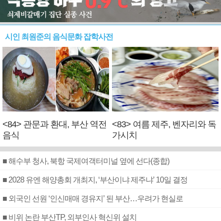
시인 최원준의 음식문화 잡학사전
<84> 관문과 환대, 부산 역전
<83> 여름 제주, 벤자리와 독
음식
가시치
■ 해수부 청사, 북항 국제여객터미널 옆에 선다(종합)
■ 2028 유엔 해양총회 개최지, ‘부산이냐 제주냐’ 10일 결정
■ 외국인 선원 ‘인신매매 경유지’ 된 부산…우려가 현실로
■ 비위 논란 부산TP, 외부인사 혁신위 설치