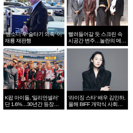
‘뺑소니 후 술타기 의혹’ 이
빨려들어갈 듯 스크린 속
재룡 재판행
시공간 변주…놀란의 메시
지는 ‘전쟁 속죄’
K팝 아이돌, '밀리언셀러'
‘라이징 스타’ 배우 김민하,
단 1.6%…30년간 등장
올해 BIFF 개막식 사회자
1182개팀 전수조사
확정