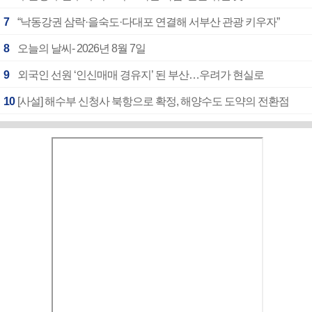
7
“낙동강권 삼락·을숙도·다대포 연결해 서부산 관광 키우자”
8
오늘의 날씨- 2026년 8월 7일
9
외국인 선원 ‘인신매매 경유지’ 된 부산…우려가 현실로
10
[사설] 해수부 신청사 북항으로 확정, 해양수도 도약의 전환점