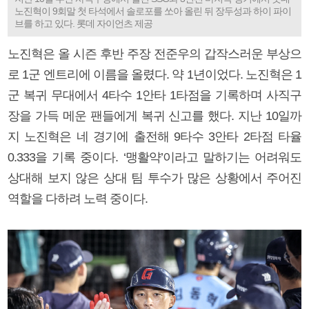
노진혁이 9회말 첫 타석에서 솔로포를 쏘아 올린 뒤 장두성과 하이 파이
브를 하고 있다. 롯데 자이언츠 제공
노진혁은 올 시즌 후반 주장 전준우의 갑작스러운 부상으
로 1군 엔트리에 이름을 올렸다. 약 1년이었다. 노진혁은 1
군 복귀 무대에서 4타수 1안타 1타점을 기록하며 사직구
장을 가득 메운 팬들에게 복귀 신고를 했다. 지난 10일까
지 노진혁은 네 경기에 출전해 9타수 3안타 2타점 타율
0.333을 기록 중이다. ‘맹활약’이라고 말하기는 어려워도
상대해 보지 않은 상대 팀 투수가 많은 상황에서 주어진
역할을 다하려 노력 중이다.