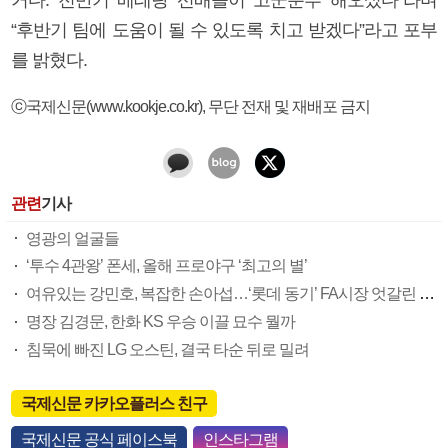
“후반기 팀에 도움이 될 수 있도록 치고 받겠다”라고 포부
를 밝혔다.
ⓒ국제신문(www.kookje.co.kr), 무단 전재 및 재배포 금지
관련
기사
영광의 얼굴들
‘투수 4관왕’ 폰세, 올해 프로야구 ‘최고의 별’
여유있는 강민호, 복잡한 손아섭…‘롯데 동기’ FA시장 엇갈린 희비
명장 김경문, 한화 KS 우승 이끌 묘수 뭘까
침묵에 빠진 LG 오스틴, 결국 타순 뒤로 밀려
국제신문 카카오플러스 친구
국제신문 공식 페이스북
인스타그램