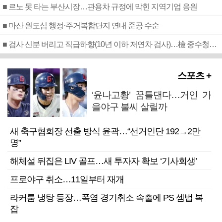
■ 르노 못 타는 부산시장…관용차 규정에 막힌 지역기업 응원
■ 마산 원도심 행정·주거복합단지 연내 준공 수순
■ 검사 신분 버리고 직급하향(10년 이하 저연차 검사)…檢 중수청행 기피
스포츠 +
‘윤나고황’ 꿈틀댄다…거인 가
을야구 불씨 살릴까
새 축구협회장 선출 방식 윤곽…“선거인단 192→2만
명”
해체설 뒤집은 LIV 골프…새 투자자 확보 ‘기사회생’
프로야구 취소…11일부터 재개
라커룸 냉탕 등장…폭염 경기취소 속출에 PS 셈법 복
잡