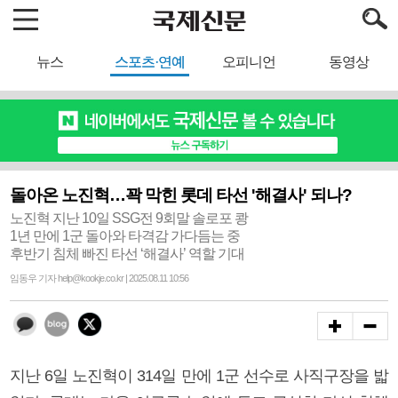
뉴스
스포츠·연예
오피니언
동영상
돌아온 노진혁…꽉 막힌 롯데 타선 '해결사' 되나?
노진혁 지난 10일 SSG전 9회말 솔로포 쾅
1년 만에 1군 돌아와 타격감 가다듬는 중
후반기 침체 빠진 타선 ‘해결사’ 역할 기대
임동우 기자 help@kookje.co.kr | 2025.08.11 10:56
지난 6일 노진혁이 314일 만에 1군 선수로 사직구장을 밟