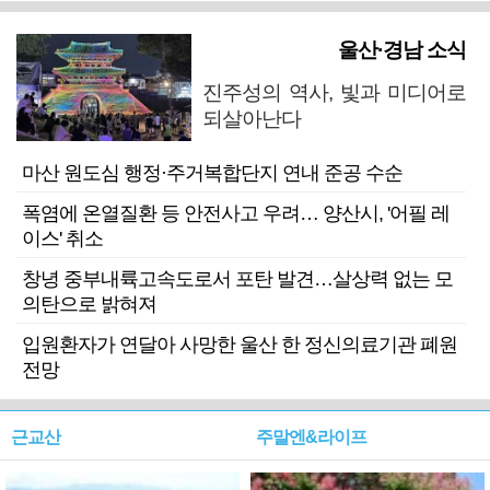
울산·경남 소식
진주성의 역사, 빛과 미디어로
되살아난다
마산 원도심 행정·주거복합단지 연내 준공 수순
폭염에 온열질환 등 안전사고 우려… 양산시, '어필 레
이스' 취소
창녕 중부내륙고속도로서 포탄 발견…살상력 없는 모
의탄으로 밝혀져
입원환자가 연달아 사망한 울산 한 정신의료기관 폐원
전망
근교산
주말엔&라이프