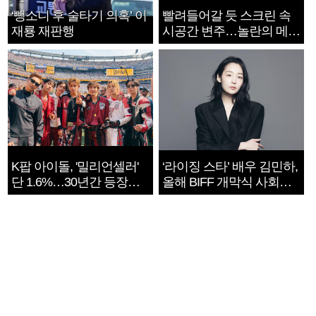
‘뺑소니 후 술타기 의혹’ 이
빨려들어갈 듯 스크린 속
재룡 재판행
시공간 변주…놀란의 메시
지는 ‘전쟁 속죄’
K팝 아이돌, '밀리언셀러'
‘라이징 스타’ 배우 김민하,
단 1.6%…30년간 등장
올해 BIFF 개막식 사회자
1182개팀 전수조사
확정