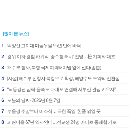
[많이 본 뉴스]
1
백양산 고지대 마을우물 55년 만에 바닥
2
경위 이하 경찰 하위직 ‘중수청 러시’ 전망…檢 기피와 대조
3
해수부 청사, 북항 국제여객터미널 옆에 선다(종합)
4
[사설] 해수부 신청사 북항으로 확정, 해양수도 도약의 전환점
5
“낙동강권 삼락·을숙도·다대포 연결해 서부산 관광 키우자”
6
오늘의 날씨- 2026년 8월 7일
7
부울경 주말부터 비소식…‘극한 폭염’ 한풀 꺾일 듯
8
피란마을 67년 역사인데…전교생 24명 아미초 통폐합 기로