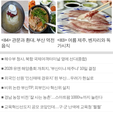
<84> 관문과 환대, 부산 역전
<83> 여름 제주, 벤자리와 독
음식
가시치
■ 해수부 청사, 북항 국제여객터미널 옆에 선다(종합)
■ 2028 유엔 해양총회 개최지, ‘부산이냐 제주냐’ 10일 결정
■ 외국인 선원 ‘인신매매 경유지’ 된 부산…우려가 현실로
■ 비위 논란 부산TP, 외부인사 혁신위 설치
■ 경남 농정 비전 ‘잘 사는 농촌’…스마트팜 1000㏊까지 늘린다
■ 교육혁신선도지 공모 코앞인데…구·군 난색에 교육청 ‘쩔쩔’