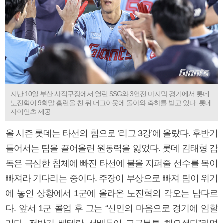
지난 10일 부산 사직구장에서 열린 SSG와 3연전 마지막 경기에서 롯데
노진혁이 9회말 홈런을 친 뒤 더그아웃에 돌아와 축하를 받고 있다. 롯데
자이언츠 제공
올 시즌 롯데는 타선의 힘으로 ‘리그 3강’에 올랐다. 후반기
들어서는 팀을 끌어올린 원동력을 잃었다. 롯데 김태형 감
독은 극심한 침체에 빠진 타선에 불을 지펴줄 선수를 목이
빠져라 기다리는 중이다. 주장이 부상으로 빠져 팀이 위기
에 놓인 상황에서 1군에 올라온 노진혁의 각오는 남다르
다. 앞서 1군 콜업 후 그는 “신인의 마음으로 경기에 임할
거다. 전반기 베테랑 선배들이 고군분투 해오셨다”라며