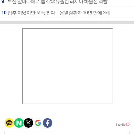
9
부산 앞바다에 기름 425ℓ 유출한 러시아 화물선 적발
10
입추 지났지만 푹푹 찐다…온열질환자 10년 만에 3배