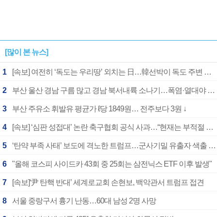
[많이 본 뉴스]
1
[속보] 여전히 ‘독도는 우리땅’ 외치는 日…韓선박이 독도 주변 해양조사 활동하자 반발
2
부산 울산 경남 구름 많고 경남 북서내륙 소나기…폭염·열대야 계속
3
부산 주유소 휘발유 평균가 ℓ당 1849원… 전주보다 3원 ↓
4
[속보] ‘심판 성접대’ 논란 축구협회 공식 사과…“현재는 부적절 행위 없어”
5
‘탄약 부족 사태’ 보도에 격노한 트럼프…군사기밀 유출자 색출 지시
6
"올해 코스피 사이드카 43회 중 25회는 삼전닉스 ETF 이후 발생"
7
[속보]‘尹 탄핵 반대’ 세계로교회 손현보, 백악관서 트럼프 접견
8
서울 중랑구서 흉기 난동…60대 남성 2명 사망