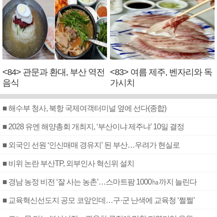
<84> 관문과 환대, 부산 역전
<83> 여름 제주, 벤자리와 독
음식
가시치
■ 해수부 청사, 북항 국제여객터미널 옆에 선다(종합)
■ 2028 유엔 해양총회 개최지, ‘부산이냐 제주냐’ 10일 결정
■ 외국인 선원 ‘인신매매 경유지’ 된 부산…우려가 현실로
■ 비위 논란 부산TP, 외부인사 혁신위 설치
■ 경남 농정 비전 ‘잘 사는 농촌’…스마트팜 1000㏊까지 늘린다
■ 교육혁신선도지 공모 코앞인데…구·군 난색에 교육청 ‘쩔쩔’