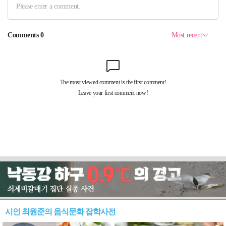
시인 최원준의 음식문화 잡학사전