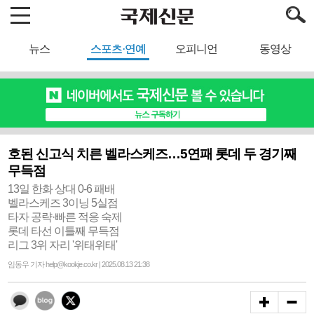
뉴스
스포츠·연예
오피니언
동영상
호된 신고식 치른 벨라스케즈…5연패 롯데 두 경기째
무득점
13일 한화 상대 0-6 패배
벨라스케즈 3이닝 5실점
타자 공략·빠른 적응 숙제
롯데 타선 이틀째 무득점
리그 3위 자리 '위태위태'
임동우 기자 help@kookje.co.kr | 2025.08.13 21:38