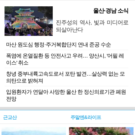
울산·경남 소식
진주성의 역사, 빛과 미디어로
되살아난다
마산 원도심 행정·주거복합단지 연내 준공 수순
폭염에 온열질환 등 안전사고 우려… 양산시, '어필 레
이스' 취소
창녕 중부내륙고속도로서 포탄 발견…살상력 없는 모
의탄으로 밝혀져
입원환자가 연달아 사망한 울산 한 정신의료기관 폐원
전망
근교산
주말엔&라이프