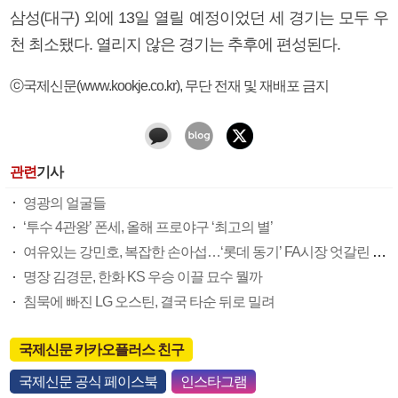
삼성(대구) 외에 13일 열릴 예정이었던 세 경기는 모두 우
천 최소됐다. 열리지 않은 경기는 추후에 편성된다.
ⓒ국제신문(www.kookje.co.kr), 무단 전재 및 재배포 금지
관련
기사
영광의 얼굴들
‘투수 4관왕’ 폰세, 올해 프로야구 ‘최고의 별’
여유있는 강민호, 복잡한 손아섭…‘롯데 동기’ FA시장 엇갈린 희비
명장 김경문, 한화 KS 우승 이끌 묘수 뭘까
침묵에 빠진 LG 오스틴, 결국 타순 뒤로 밀려
국제신문 카카오플러스 친구
국제신문 공식 페이스북
인스타그램