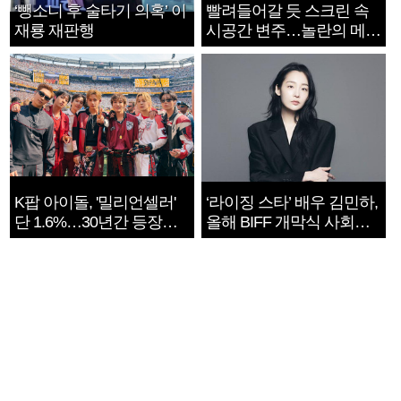
‘뺑소니 후 술타기 의혹’ 이
빨려들어갈 듯 스크린 속
재룡 재판행
시공간 변주…놀란의 메시
지는 ‘전쟁 속죄’
K팝 아이돌, '밀리언셀러'
‘라이징 스타’ 배우 김민하,
단 1.6%…30년간 등장
올해 BIFF 개막식 사회자
1182개팀 전수조사
확정