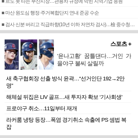
■ 르노 못 타는 부산시장…관용차 규정에 막힌 지역기업 응원
■ 마산 원도심 행정·주거복합단지 연내 준공 수순
■ 검사 신분 버리고 직급하향(10년 이하 저연차 검사)…檢 중수청행 기피
스포츠 +
‘윤나고황’ 꿈틀댄다…거인 가
을야구 불씨 살릴까
새 축구협회장 선출 방식 윤곽…“선거인단 192→2만
명”
해체설 뒤집은 LIV 골프…새 투자자 확보 ‘기사회생’
프로야구 취소…11일부터 재개
라커룸 냉탕 등장…폭염 경기취소 속출에 PS 셈법 복
잡