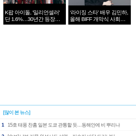
K팝 아이돌, '밀리언셀러'
‘라이징 스타’ 배우 김민하,
단 1.6%…30년간 등장
올해 BIFF 개막식 사회자
1182개팀 전수조사
확정
[많이 본 뉴스]
1
15호 태풍 찬홈 일본 도쿄 관통할 듯…동해안에 비 뿌리나