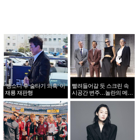
‘뺑소니 후 술타기 의혹’ 이
빨려들어갈 듯 스크린 속
재룡 재판행
시공간 변주…놀란의 메시
지는 ‘전쟁 속죄’