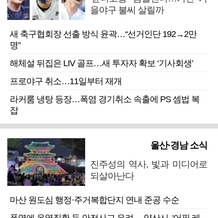
을야구 불씨 살릴까
새 축구협회장 선출 방식 윤곽…“선거인단 192→2만
명”
해체설 뒤집은 LIV 골프…새 투자자 확보 ‘기사회생’
프로야구 취소…11일부터 재개
라커룸 냉탕 등장…폭염 경기취소 속출에 PS 셈법 복
잡
울산·경남 소식
진주성의 역사, 빛과 미디어로
되살아난다
마산 원도심 행정·주거복합단지 연내 준공 수순