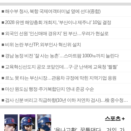
■ 해수부 청사, 북항 국제여객터미널 옆에 선다(종합)
■ 2028 유엔 해양총회 개최지, ‘부산이냐 제주냐’ 10일 결정
■ 외국인 선원 ‘인신매매 경유지’ 된 부산…우려가 현실로
■ 비위 논란 부산TP, 외부인사 혁신위 설치
■ 경남 농정 비전 ‘잘 사는 농촌’…스마트팜 1000㏊까지 늘린다
■ 교육혁신선도지 공모 코앞인데…구·군 난색에 교육청 ‘쩔쩔’
■ 르노 못 타는 부산시장…관용차 규정에 막힌 지역기업 응원
■ 마산 원도심 행정·주거복합단지 연내 준공 수순
■ 검사 신분 버리고 직급하향(10년 이하 저연차 검사)…檢 중수청행 기피
스포츠 +
‘윤나고황’ 꿈틀댄다…거인 가