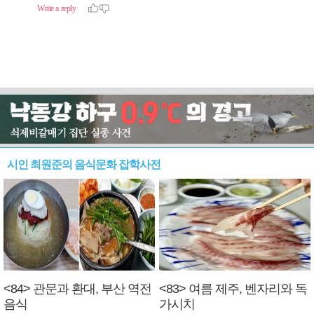
시인 최원준의 음식문화 잡학사전
<84> 관문과 환대, 부산 역전
<83> 여름 제주, 벤자리와 독
음식
가시치