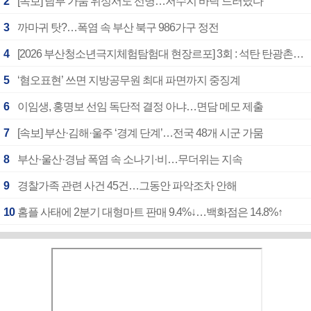
2
[속보] 남부 가뭄 위성서도 선명…저수지 바닥 드러났다
3
까마귀 탓?…폭염 속 부산 북구 986가구 정전
4
[2026 부산청소년극지체험탐험대 현장르포] 3회 : 석탄 탄광촌에서 북극 연구의 중심지로
5
‘혐오표현’ 쓰면 지방공무원 최대 파면까지 중징계
6
이임생, 홍명보 선임 독단적 결정 아냐…면담 메모 제출
7
[속보] 부산·김해·울주 ‘경계 단계’…전국 48개 시군 가뭄
8
부산·울산·경남 폭염 속 소나기·비…무더위는 지속
9
경찰가족 관련 사건 45건…그동안 파악조차 안해
10
홈플 사태에 2분기 대형마트 판매 9.4%↓…백화점은 14.8%↑