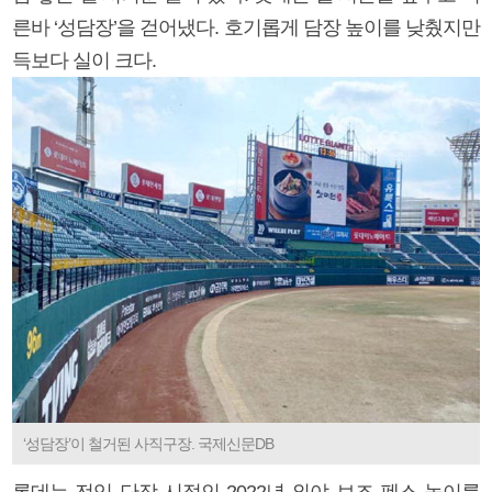
른바 ‘성담장’을 걷어냈다. 호기롭게 담장 높이를 낮췄지만
득보다 실이 크다.
‘성담장’이 철거된 사직구장. 국제신문DB
롯데는 전임 단장 시절인 2022년 외야 보조 펜스 높이를