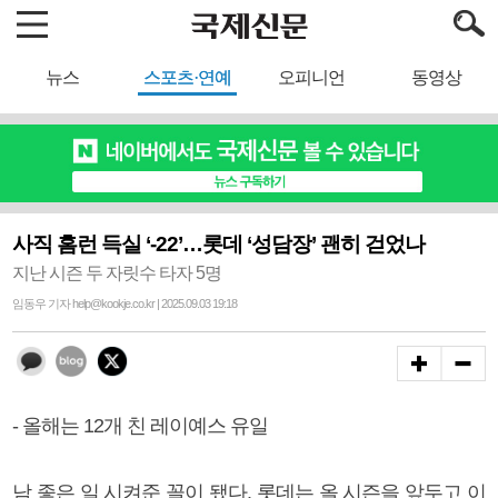
뉴스
스포츠·연예
오피니언
동영상
사직 홈런 득실 ‘-22’…롯데 ‘성담장’ 괜히 걷었나
지난 시즌 두 자릿수 타자 5명
임동우 기자 help@kookje.co.kr | 2025.09.03 19:18
- 올해는 12개 친 레이예스 유일
남 좋은 일 시켜준 꼴이 됐다. 롯데는 올 시즌을 앞두고 이