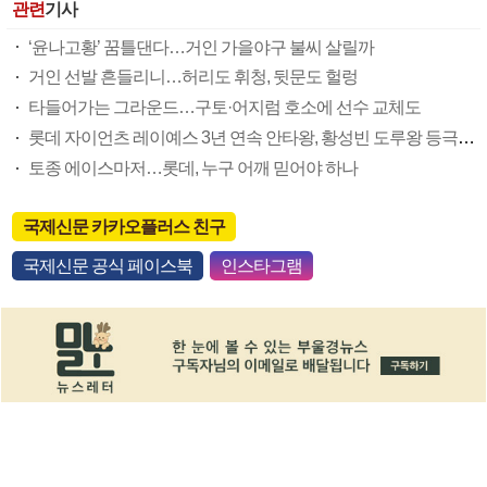
관련
기사
‘윤나고황’ 꿈틀댄다…거인 가을야구 불씨 살릴까
거인 선발 흔들리니…허리도 휘청, 뒷문도 헐렁
타들어가는 그라운드…구토·어지럼 호소에 선수 교체도
롯데 자이언츠 레이예스 3년 연속 안타왕, 황성빈 도루왕 등극할까
토종 에이스마저…롯데, 누구 어깨 믿어야 하나
국제신문 카카오플러스 친구
국제신문 공식 페이스북
인스타그램