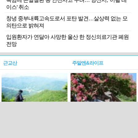
폭염에 온열질환 등 안전사고 우려… 양산시, '어필 레
이스' 취소
창녕 중부내륙고속도로서 포탄 발견…살상력 없는 모
의탄으로 밝혀져
입원환자가 연달아 사망한 울산 한 정신의료기관 폐원
전망
근교산
주말엔&라이프
근교산&그너머…상주·문경
폭염보다 더 뜨거워라…100
청화산~시루봉
일을 붉게 불태울 ‘선비정신’
피었네