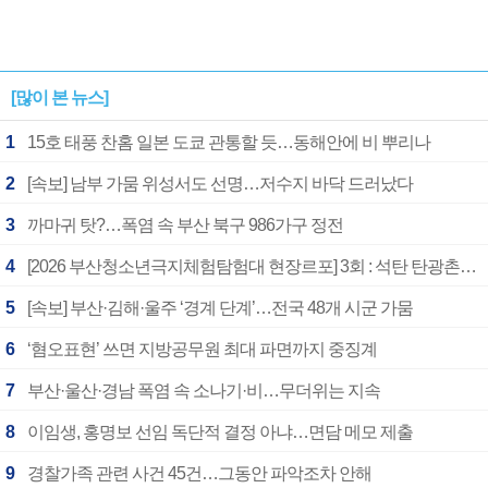
[많이 본 뉴스]
1
15호 태풍 찬홈 일본 도쿄 관통할 듯…동해안에 비 뿌리나
2
[속보] 남부 가뭄 위성서도 선명…저수지 바닥 드러났다
3
까마귀 탓?…폭염 속 부산 북구 986가구 정전
4
[2026 부산청소년극지체험탐험대 현장르포] 3회 : 석탄 탄광촌에서 북극 연구의 중심지로
5
[속보] 부산·김해·울주 ‘경계 단계’…전국 48개 시군 가뭄
6
‘혐오표현’ 쓰면 지방공무원 최대 파면까지 중징계
7
부산·울산·경남 폭염 속 소나기·비…무더위는 지속
8
이임생, 홍명보 선임 독단적 결정 아냐…면담 메모 제출
9
경찰가족 관련 사건 45건…그동안 파악조차 안해