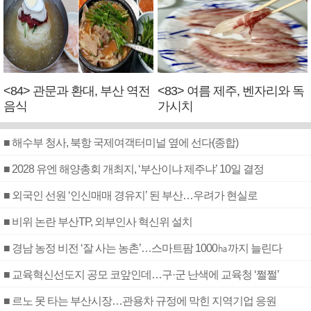
<84> 관문과 환대, 부산 역전
<83> 여름 제주, 벤자리와 독
음식
가시치
■ 해수부 청사, 북항 국제여객터미널 옆에 선다(종합)
■ 2028 유엔 해양총회 개최지, ‘부산이냐 제주냐’ 10일 결정
■ 외국인 선원 ‘인신매매 경유지’ 된 부산…우려가 현실로
■ 비위 논란 부산TP, 외부인사 혁신위 설치
■ 경남 농정 비전 ‘잘 사는 농촌’…스마트팜 1000㏊까지 늘린다
■ 교육혁신선도지 공모 코앞인데…구·군 난색에 교육청 ‘쩔쩔’
■ 르노 못 타는 부산시장…관용차 규정에 막힌 지역기업 응원