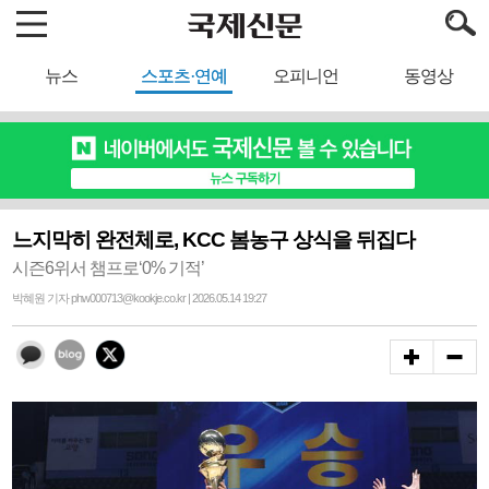
뉴스
스포츠·연예
오피니언
동영상
느지막히 완전체로, KCC 봄농구 상식을 뒤집다
시즌6위서 챔프로‘0% 기적’
박혜원 기자 phw000713@kookje.co.kr | 2026.05.14 19:27