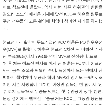
패로 챔프전에 올랐다. 역시 이번 시즌 하위권의 반란을
일으킨 소노의 매서운 기세에 맞선 KCC는 허훈을 필두로
주전 선수들의 고른 활약에 힘입어 챔피언 자리를 차지했
다.
챔프전에서 활약이 두드러졌던 KCC 허훈은 PO 최우수선
수(MVP)로 뽑혔다. 허훈은 챔프전 5차전 뒤 이뤄진 기자
단 투표(98표)에서 79표를 얻어 MVP로 선정됐다. 프로 데
뷔 후 처음 챔프전 반지를 끼게 된 허훈은 PO부터 챔프전
까지 공수 조절과 탁월한 수비, 득점까지 모든 면에서 완
벽하게 활약하며 우승과 함께 MVP의 영예도 누렸다. 또
이번 시즌 사령탑에 데뷔한 이상민 감독은 한 팀에서 ‘선
수-코치-감독’으로 우승을 맛보는 첫 주인공이 됐다. 한편,
원정 경기에서 챔프전 우승을 거둔 KCC는 그동안 응원을