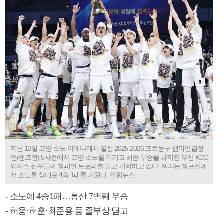
지난 13일 고양 소노 아레나에서 열린 2025-2026 프로농구 챔피언결정
전(챔프전) 5차전에서 고양 소노를 이기고 최종 우승을 차지한 부산 KCC
이지스 선수들이 챔피언 트로피를 들고 기뻐하고 있다. KCC는 챔프전에
서 소노를 상대로 4승 1패를 거뒀다. 연합뉴스
- 소노에 4승1패…통산 7번째 우승
- 허웅·허훈·최준용 등 줄부상 딛고