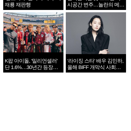
재룡 재판행
시공간 변주…놀란의 메시
지는 ‘전쟁 속죄’
K팝 아이돌, '밀리언셀러'
‘라이징 스타’ 배우 김민하,
단 1.6%…30년간 등장
올해 BIFF 개막식 사회자
1182개팀 전수조사
확정