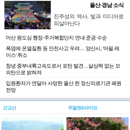
울산·경남 소식
진주성의 역사, 빛과 미디어로
되살아난다
마산 원도심 행정·주거복합단지 연내 준공 수순
폭염에 온열질환 등 안전사고 우려… 양산시, '어필 레
이스' 취소
창녕 중부내륙고속도로서 포탄 발견…살상력 없는 모
의탄으로 밝혀져
입원환자가 연달아 사망한 울산 한 정신의료기관 폐원
전망
근교산
주말엔&라이프