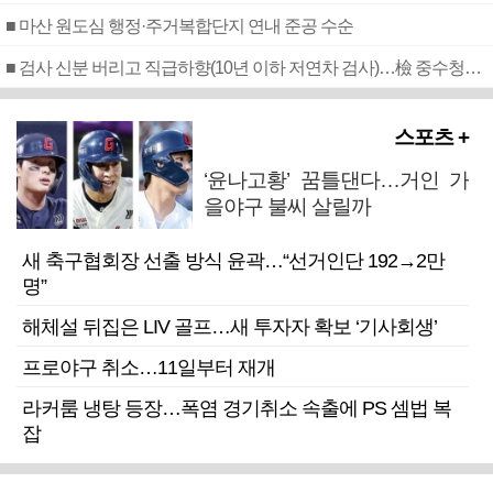
■ 마산 원도심 행정·주거복합단지 연내 준공 수순
■ 검사 신분 버리고 직급하향(10년 이하 저연차 검사)…檢 중수청행 기피
스포츠 +
‘윤나고황’ 꿈틀댄다…거인 가
을야구 불씨 살릴까
새 축구협회장 선출 방식 윤곽…“선거인단 192→2만
명”
해체설 뒤집은 LIV 골프…새 투자자 확보 ‘기사회생’
프로야구 취소…11일부터 재개
라커룸 냉탕 등장…폭염 경기취소 속출에 PS 셈법 복
잡