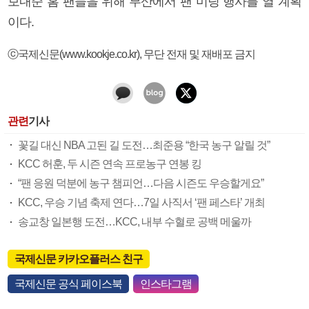
보내준 홈 팬들을 위해 부산에서 팬 미팅 행사를 열 계획
이다.
ⓒ국제신문(www.kookje.co.kr), 무단 전재 및 재배포 금지
관련
기사
꽃길 대신 NBA 고된 길 도전…최준용 “한국 농구 알릴 것”
KCC 허훈, 두 시즌 연속 프로농구 연봉 킹
“팬 응원 덕분에 농구 챔피언…다음 시즌도 우승할게요”
KCC, 우승 기념 축제 연다…7일 사직서 ‘팬 페스타’ 개최
송교창 일본행 도전…KCC, 내부 수혈로 공백 메울까
국제신문 카카오플러스 친구
국제신문 공식 페이스북
인스타그램