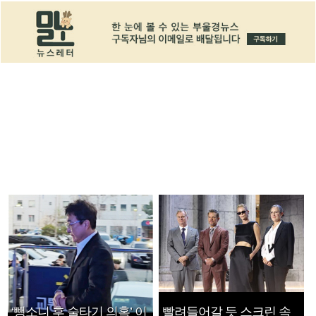
‘뺑소니 후 술타기 의혹’ 이
빨려들어갈 듯 스크린 속