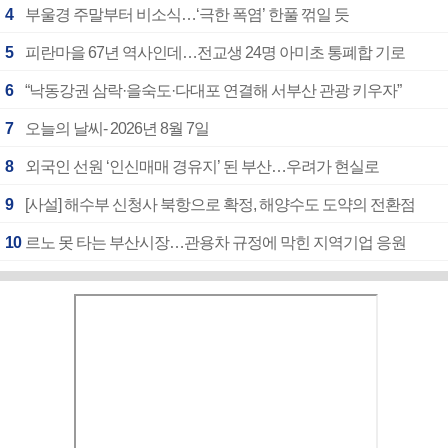
4
부울경 주말부터 비소식…‘극한 폭염’ 한풀 꺾일 듯
5
피란마을 67년 역사인데…전교생 24명 아미초 통폐합 기로
6
“낙동강권 삼락·을숙도·다대포 연결해 서부산 관광 키우자”
7
오늘의 날씨- 2026년 8월 7일
8
외국인 선원 ‘인신매매 경유지’ 된 부산…우려가 현실로
9
[사설] 해수부 신청사 북항으로 확정, 해양수도 도약의 전환점
10
르노 못 타는 부산시장…관용차 규정에 막힌 지역기업 응원