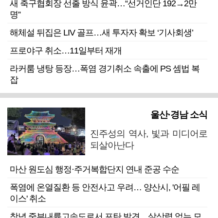
새 축구협회장 선출 방식 윤곽…“선거인단 192→2만
명”
해체설 뒤집은 LIV 골프…새 투자자 확보 ‘기사회생’
프로야구 취소…11일부터 재개
라커룸 냉탕 등장…폭염 경기취소 속출에 PS 셈법 복
잡
울산·경남 소식
진주성의 역사, 빛과 미디어로
되살아난다
마산 원도심 행정·주거복합단지 연내 준공 수순
폭염에 온열질환 등 안전사고 우려… 양산시, '어필 레
이스' 취소
창녕 중부내륙고속도로서 포탄 발견…살상력 없는 모