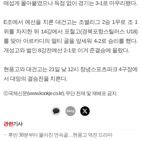
매섭게 몰아붙였으나 득점 없이 경기는 3-1로 마무리됐다.
E조에서 예선을 치른 대건고는 조별리그 2승 1무로 조 1
위를 차지한 뒤 14강에서 포철고(경북포항스틸러스 U18)
를 맞아 아르카디의 멀티 골을 앞세워 4-2로 승리를 했다.
개성고와 벌인 8강전에선 2-1로 이겨 준결승에 올랐다.
현풍고와 대건고는 21일 낮 12시 창녕스포츠파크 4구장에
서 대망의 결승전을 치른다.
ⓒ국제신문(www.kookje.co.kr), 무단 전재 및 재배포 금지
관련
기사
후반 38분부터 몰아친 연속골…현풍고 역전 드라마