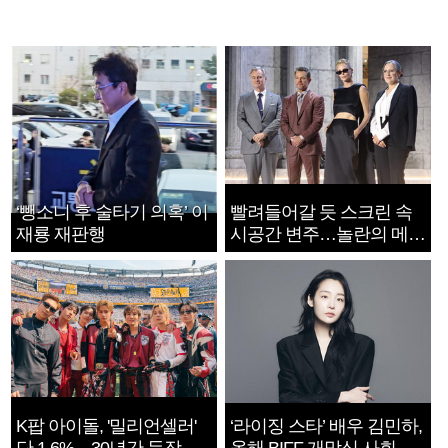
‘뺑소니 후 술타기 의혹’ 이
빨려들어갈 듯 스크린 속
재룡 재판행
시공간 변주…놀란의 메시
지는 ‘전쟁 속죄’
K팝 아이돌, '밀리언셀러'
‘라이징 스타’ 배우 김민하,