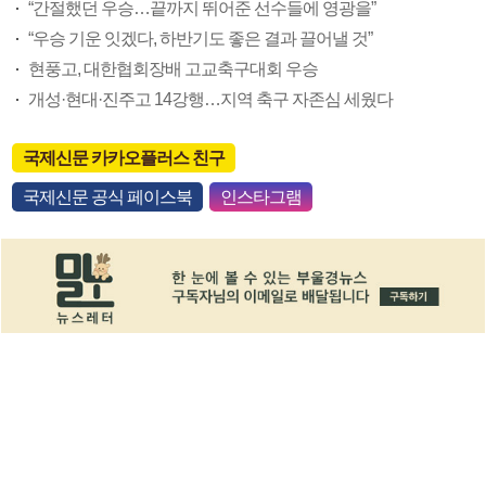
“간절했던 우승…끝까지 뛰어준 선수들에 영광을”
“우승 기운 잇겠다, 하반기도 좋은 결과 끌어낼 것”
현풍고, 대한협회장배 고교축구대회 우승
개성·현대·진주고 14강행…지역 축구 자존심 세웠다
국제신문 카카오플러스 친구
국제신문 공식 페이스북
인스타그램