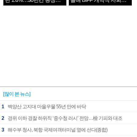
단 1.6%…30년간 등장
올해 BIFF 개막식 사회자
1182개팀 전수조사
확정
[많이 본 뉴스]
1
백양산 고지대 마을우물 55년 만에 바닥
2
경위 이하 경찰 하위직 ‘중수청 러시’ 전망…檢 기피와 대조
3
해수부 청사, 북항 국제여객터미널 옆에 선다(종합)