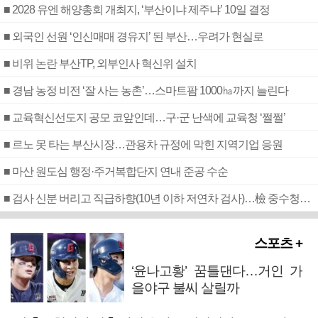
■ 2028 유엔 해양총회 개최지, ‘부산이냐 제주냐’ 10일 결정
■ 외국인 선원 ‘인신매매 경유지’ 된 부산…우려가 현실로
■ 비위 논란 부산TP, 외부인사 혁신위 설치
■ 경남 농정 비전 ‘잘 사는 농촌’…스마트팜 1000㏊까지 늘린다
■ 교육혁신선도지 공모 코앞인데…구·군 난색에 교육청 ‘쩔쩔’
■ 르노 못 타는 부산시장…관용차 규정에 막힌 지역기업 응원
■ 마산 원도심 행정·주거복합단지 연내 준공 수순
■ 검사 신분 버리고 직급하향(10년 이하 저연차 검사)…檢 중수청행 기피
스포츠 +
‘윤나고황’ 꿈틀댄다…거인 가
을야구 불씨 살릴까