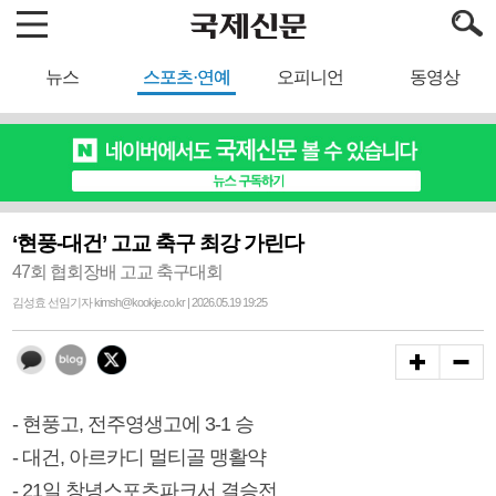
뉴스
스포츠·연예
오피니언
동영상
‘현풍-대건’ 고교 축구 최강 가린다
47회 협회장배 고교 축구대회
김성효 선임기자 kimsh@kookje.co.kr | 2026.05.19 19:25
- 현풍고, 전주영생고에 3-1 승
- 대건, 아르카디 멀티골 맹활약
- 21일 창녕스포츠파크서 결승전