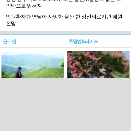
의탄으로 밝혀져
입원환자가 연달아 사망한 울산 한 정신의료기관 폐원
전망
근교산
주말엔&라이프
근교산&그너머…상주·문경
폭염보다 더 뜨거워라…100
청화산~시루봉
일을 붉게 불태울 ‘선비정신’
피었네
PC버전
엑스
페이스북