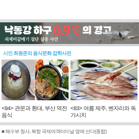
시인 최원준의 음식문화 잡학사전
<84> 관문과 환대, 부산 역전
<83> 여름 제주, 벤자리와 독
음식
가시치
■ 해수부 청사, 북항 국제여객터미널 옆에 선다(종합)