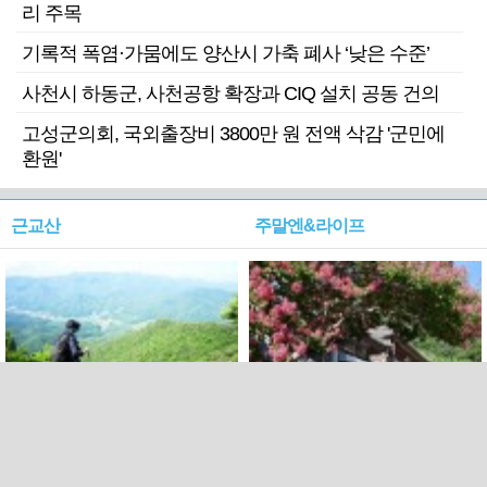
리 주목
기록적 폭염·가뭄에도 양산시 가축 폐사 ‘낮은 수준’
사천시 하동군, 사천공항 확장과 CIQ 설치 공동 건의
고성군의회, 국외출장비 3800만 원 전액 삭감 '군민에
환원'
근교산
주말엔&라이프
근교산&그너머…상주·문경
폭염보다 더 뜨거워라…100
청화산~시루봉
일을 붉게 불태울 ‘선비정신’
피었네