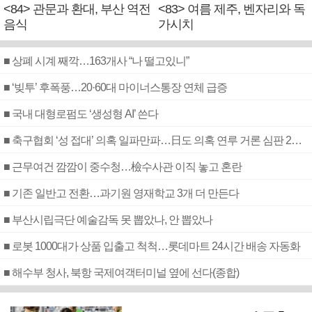
<84> 관문과 환대, 부산 역전
<83> 여름 제주, 벤자리와 독
음식
가시치
■ 상폐 시계 째깍…163개사 “나 떨고있니”
■ ‘빚투’ 후폭풍…20·60대 마이너스통장 연체 급증
■ 국내 대형로펌도 ‘생성형 AI’ 쓴다
■ 축구협회 ‘성 접대’ 의혹 일파만파…日도 의혹 연루 거론 심판 2명 조사
■ 근무여건 깜깜이 중수청…檢수사관 이직 놓고 혼란
■ 기존 일반고 전환…과기원 영재학교 3개 더 만든다
■ 부산시립극단 예술감독 못 뽑았나, 안 뽑았나
■ 로봇 1000대가 상품 입출고 척척…롯데마트 24시간 배송 자동화
■ 해수부 청사, 북항 국제여객터미널 옆에 선다(종합)