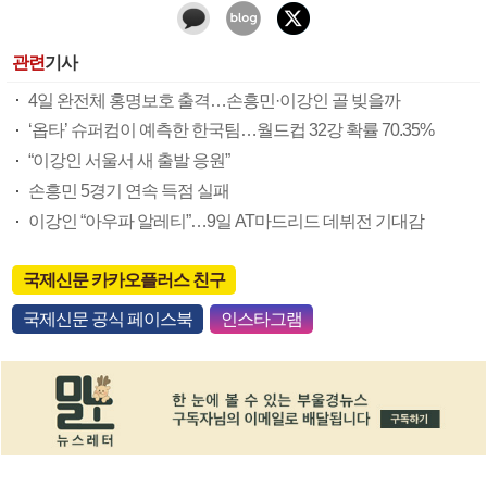
관련
기사
4일 완전체 홍명보호 출격…손흥민·이강인 골 빚을까
‘옵타’ 슈퍼컴이 예측한 한국팀…월드컵 32강 확률 70.35%
“이강인 서울서 새 출발 응원”
손흥민 5경기 연속 득점 실패
이강인 “아우파 알레티”…9일 AT마드리드 데뷔전 기대감
국제신문 카카오플러스 친구
국제신문 공식 페이스북
인스타그램