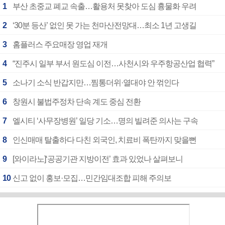
1
부산 초중교 폐교 속출…활용처 못찾아 도심 흉물화 우려
2
‘30분 등산’ 없인 못 가는 천마산전망대…최소 1년 고생길
3
홈플러스 주요매장 영업 재개
4
“진주시 일부 부서 원도심 이전…사천시와 우주항공산업 협력”
5
소나기 소식 반갑지만…찜통더위·열대야 안 꺾인다
6
창원시 불법주정차 단속 계도 중심 전환
7
엘시티 ‘사무장병원’ 일당 기소…명의 빌려준 의사는 구속
8
인신매매 탈출하다 다친 외국인, 치료비 폭탄까지 맞을뻔
9
[와이라노]‘공공기관 지방이전’ 효과 있었나 살펴보니
10
신고 없이 홍보·모집…민간임대조합 피해 주의보