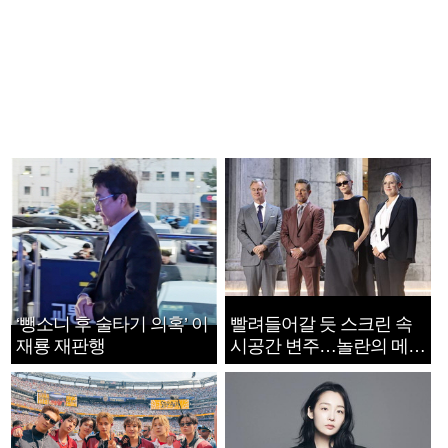
‘뺑소니 후 술타기 의혹’ 이
빨려들어갈 듯 스크린 속
재룡 재판행
시공간 변주…놀란의 메시
지는 ‘전쟁 속죄’