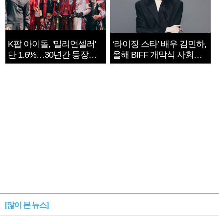
K팝 아이돌, '밀리언셀러'
‘라이징 스타’ 배우 김민하,
단 1.6%…30년간 등장
올해 BIFF 개막식 사회자
1182개팀 전수조사
확정
[많이 본 뉴스]