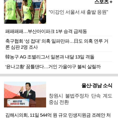
스포츠 +
“이강인 서울서 새 출발 응원”
패패패패…부산아이파크 1부 승격 급제동
축구협회 ‘성 접대’ 의혹 일파만파…日도 의혹 연루 거
론 심판 2명 조사
韓농구 AG 조별리그서 일본과 내달 13일 격돌
‘윤나고황’ 꿈틀댄다…거인 가을야구 불씨 살릴까
울산·경남 소식
창원시 불법주정차 단속 계도
중심 전환
김해시의회, 11일 544억 원 규모 민생지원금 조례안 처