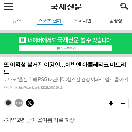
뉴스
스포츠·연예
오피니언
동영상
또 이적설 불거진 이강인…이번엔 아틀레티코 마드리
드
로마노 “출전 위해 PSG 떠난다”…챔스전 결장 여파로 입지 좁아져
김태훈 기자 hiro@kookje.co.kr | 2026.06.02 19:11
- 계약 2년 남아 올여름 기로 예상