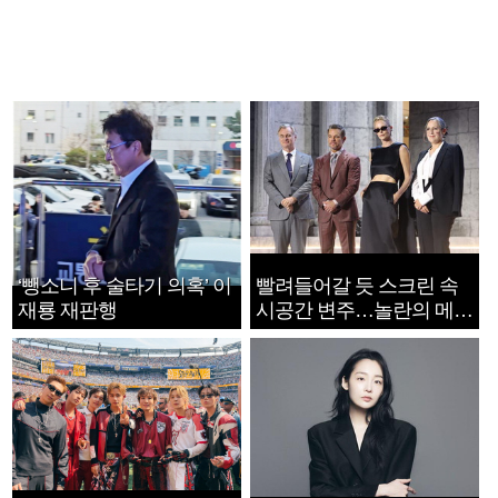
‘뺑소니 후 술타기 의혹’ 이
빨려들어갈 듯 스크린 속
재룡 재판행
시공간 변주…놀란의 메시
지는 ‘전쟁 속죄’