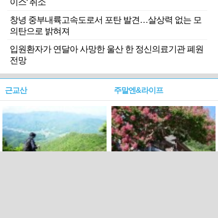
이스' 취소
창녕 중부내륙고속도로서 포탄 발견…살상력 없는 모
의탄으로 밝혀져
입원환자가 연달아 사망한 울산 한 정신의료기관 폐원
전망
근교산
주말엔&라이프
근교산&그너머…상주·문경
폭염보다 더 뜨거워라…100
청화산~시루봉
일을 붉게 불태울 ‘선비정신’
피었네