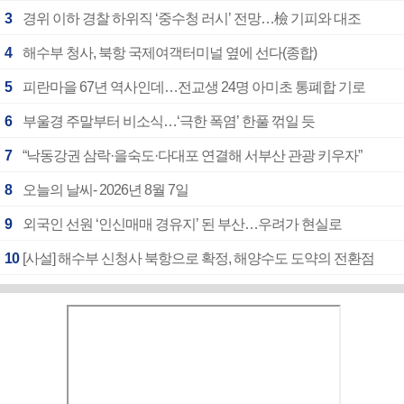
3
경위 이하 경찰 하위직 ‘중수청 러시’ 전망…檢 기피와 대조
4
해수부 청사, 북항 국제여객터미널 옆에 선다(종합)
5
피란마을 67년 역사인데…전교생 24명 아미초 통폐합 기로
6
부울경 주말부터 비소식…‘극한 폭염’ 한풀 꺾일 듯
7
“낙동강권 삼락·을숙도·다대포 연결해 서부산 관광 키우자”
8
오늘의 날씨- 2026년 8월 7일
9
외국인 선원 ‘인신매매 경유지’ 된 부산…우려가 현실로
10
[사설] 해수부 신청사 북항으로 확정, 해양수도 도약의 전환점