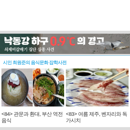
시인 최원준의 음식문화 잡학사전
<84> 관문과 환대, 부산 역전
<83> 여름 제주, 벤자리와 독
음식
가시치