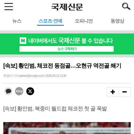
뉴스
스포츠·연예
오피니언
동영상
[속보] 황인범, 체코전 동점골…오현규 역전골 쐐기
최영지 기자 jadore@kookje.co.kr | 2026.06.12 12:30
[속보] 황인범, 북중미 월드컵 체코전 첫 골 폭발