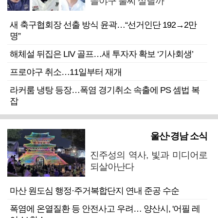
을야구 불씨 살릴까
새 축구협회장 선출 방식 윤곽…“선거인단 192→2만
명”
해체설 뒤집은 LIV 골프…새 투자자 확보 ‘기사회생’
프로야구 취소…11일부터 재개
라커룸 냉탕 등장…폭염 경기취소 속출에 PS 셈법 복
잡
울산·경남 소식
진주성의 역사, 빛과 미디어로
되살아난다
마산 원도심 행정·주거복합단지 연내 준공 수순
폭염에 온열질환 등 안전사고 우려… 양산시, '어필 레