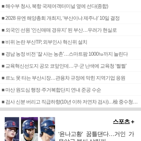
■ 해수부 청사, 북항 국제여객터미널 옆에 선다(종합)
■ 2028 유엔 해양총회 개최지, ‘부산이냐 제주냐’ 10일 결정
■ 외국인 선원 ‘인신매매 경유지’ 된 부산…우려가 현실로
■ 비위 논란 부산TP, 외부인사 혁신위 설치
■ 경남 농정 비전 ‘잘 사는 농촌’…스마트팜 1000㏊까지 늘린다
■ 교육혁신선도지 공모 코앞인데…구·군 난색에 교육청 ‘쩔쩔’
■ 르노 못 타는 부산시장…관용차 규정에 막힌 지역기업 응원
■ 마산 원도심 행정·주거복합단지 연내 준공 수순
■ 검사 신분 버리고 직급하향(10년 이하 저연차 검사)…檢 중수청행 기피
스포츠 +
‘윤나고황’ 꿈틀댄다…거인 가