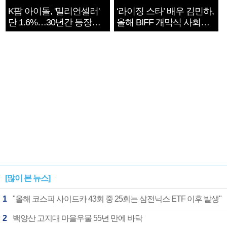
K팝 아이돌, '밀리언셀러'
‘라이징 스타’ 배우 김민하,
단 1.6%…30년간 등장
올해 BIFF 개막식 사회자
1182개팀 전수조사
확정
[많이 본 뉴스]
1
"올해 코스피 사이드카 43회 중 25회는 삼전닉스 ETF 이후 발생"
2
백양산 고지대 마을우물 55년 만에 바닥