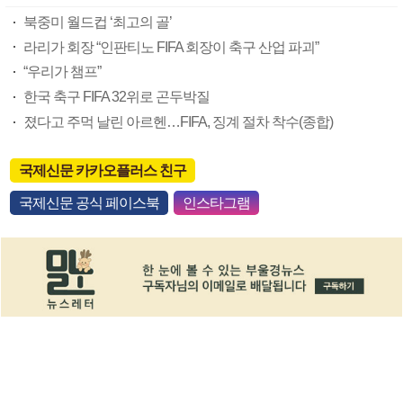
북중미 월드컵 ‘최고의 골’
라리가 회장 “인판티노 FIFA 회장이 축구 산업 파괴”
“우리가 챔프”
한국 축구 FIFA 32위로 곤두박질
졌다고 주먹 날린 아르헨…FIFA, 징계 절차 착수(종합)
국제신문 카카오플러스 친구
국제신문 공식 페이스북
인스타그램