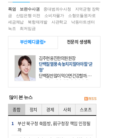
폭염
보완수사권
중대범죄수사청
지역균형 장학
금
산업은행 이전
소비자물가
소형모듈원자로
세금체납
북항재개발
사관학교
낙동아트센터
녹조
최저임금
부산메디클럽+
전문의 생생톡
김주현 웅진한의원 원장
단백질 열풍 속 놓치지 말아야 할 ‘균
형’
단백질만 많이 먹으면 건강할까. 요
즘 건강을 이야기할 때 빠지지 않는
키워드가 단백질이다. 헬스장을 다니
는 젊은 층부터 기초체력을 챙기려는
많이 본 뉴스
중·장년층까지 모두 “
종합
정치
경제
사회
스포츠
1
부산 북구청 쑥뜸방, 前구청장 책임 인정될
까