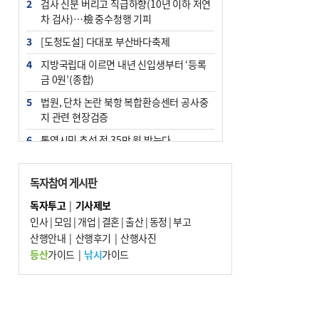
2
검사 신분 버리고 직급하향(10년 이하 저연
차 검사)…檢 중수청행 기피
3
[도청도설] 다대포 부산바다축제
4
지방국립대 이르면 내년 신입생부터 ‘등록
금 0원’(종합)
5
법원, 단차 논란 북항 복합환승센터 공사중
지 관련 현장검증
6
통영시민 추석 전 35만 원 받는다
7
지역 상권도 말라죽을 판이라…가뭄 속 밀
양물축제 강행 논란
독자참여 게시판
8
부산 철강공장 50대 노동자 추락사
독자투고
|
기사제보
인사
|
모임
|
개업
|
결혼
|
출산
|
동정
|
부고
9
국힘 부산시당, ‘정이한 조력’ 시의원 윤리
산행안내
위에…‘한동훈 지지’도 신고접수
|
산행후기
|
산행사진
등산
가이드
|
낚시
가이드
10
탄소흡수력 높여 폭염 대응…부산 도시숲
지도 다시 그린다