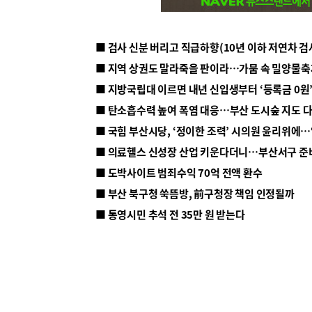
■ 지방국립대 이르면 내년 신입생부터 ‘등록금 0원’
■ 탄소흡수력 높여 폭염 대응…부산 도시숲 지도 
■ 의료헬스 신성장 산업 키운다더니…부산서구 준
■ 도박사이트 범죄수익 70억 전액 환수
■ 부산 북구청 쑥뜸방, 前구청장 책임 인정될까
■ 통영시민 추석 전 35만 원 받는다