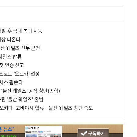
활 후 국내 복귀 시동
시장 나온다
산 웨일즈 선두 굳건
 웨일즈 합류
첫 연승 신고
코트 ‘오르카’ 선정
퓨처스 휩쓴다
‘울산 웨일즈’ 공식 창단(종합)
팀 '울산 웨일즈' 출범
신 오카다·고바야시 합류…울산 웨일즈 창단 속도