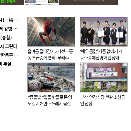
■ 검사 신분 버리고 직급하향(10년 이하 저연차 검사)…檢 중수청행 기피
■ 지역 상권도 말라죽을 판이라…가뭄 속 밀양물축제 강행 논란
(종합)
다시 그린다
올여름 절대강자 3파전…흥
‘배우 몸값’ 거품 없애기 시
■ 국힘 부산시당, ‘정이한 조력’ 시의원 윤리위에…‘한동훈 지지’도 신고접수
행 조급증에 변칙·무리수 마
동…중예산영화 한정돼 실
비 부실
케팅도
효성 의문도
#몽돌밭 #일몰 핫플로 뜬 영
부산 ‘안강식당’ 백년소상공
도 감지해변…쓰레기 몸살
인 선정