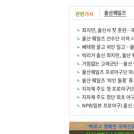
울산웨일즈
관련
기사
최지만, 울산서 첫 훈련…재
울산 웨일즈 선수단 이적 
베테랑 끌고 외인 밀고…울
빅리거 출신 최지만, 울산
거침없는 고래군단…울산 
울산웨일즈 프로야구단 마스
울산 웨일즈 ‘외인 돌풍’ 
지자체 주도 첫 프로야구단 
지자체 주도 창단 최초 야구
NPB(일본 프로야구) 출