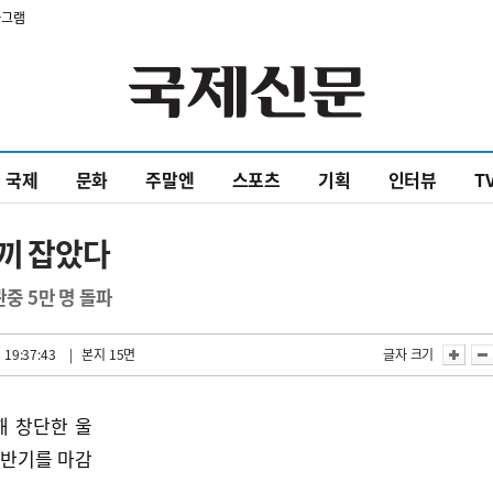
타그램
국제
문화
주말엔
스포츠
기획
인터뷰
T
토끼 잡았다
관중 5만 명 돌파
 19:37:43
| 본지 15면
글자 크기
해 창단한 울
전반기를 마감