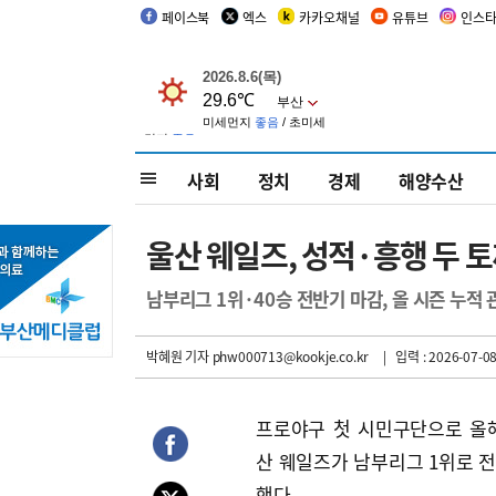
페이스북
엑스
카카오채널
유튜브
인스
사회
정치
경제
해양수산
울산 웨일즈, 성적·흥행 두 
남부리그 1위·40승 전반기 마감, 올 시즌 누적 
박혜원 기자
phw000713@kookje.co.kr
| 입력 : 2026-07-08
프로야구 첫 시민구단으로 올
산 웨일즈가 남부리그 1위로 
했다.