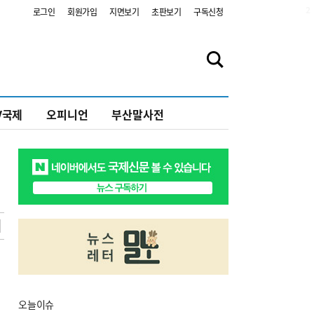
2
로그인
회원가입
지면보기
초판보기
구독신청
V국제
오피니언
부산말사전
오늘
이슈