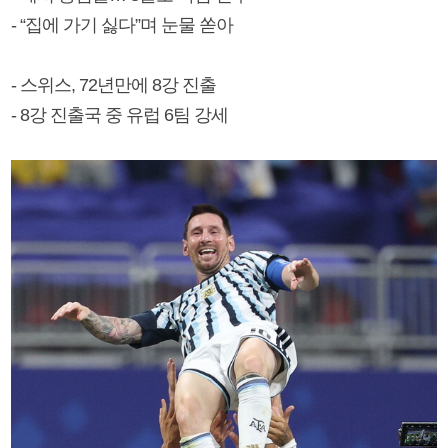
- “집에 가기 싫다”며 눈물 쏟아
- 스위스, 72년만에 8강 진출
- 8강 진출국 중 유럽 6팀 강세