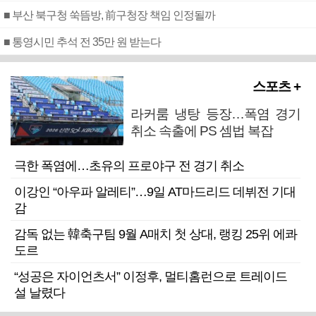
■ 부산 북구청 쑥뜸방, 前구청장 책임 인정될까
■ 통영시민 추석 전 35만 원 받는다
스포츠 +
라커룸 냉탕 등장…폭염 경기
취소 속출에 PS 셈법 복잡
극한 폭염에…초유의 프로야구 전 경기 취소
이강인 “아우파 알레티”…9일 AT마드리드 데뷔전 기대
감
감독 없는 韓축구팀 9월 A매치 첫 상대, 랭킹 25위 에콰
도르
“성공은 자이언츠서” 이정후, 멀티홈런으로 트레이드
설 날렸다