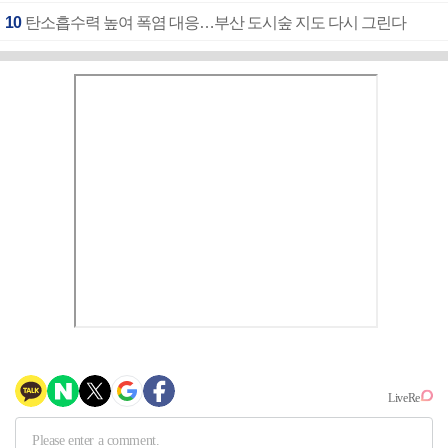
10
탄소흡수력 높여 폭염 대응…부산 도시숲 지도 다시 그린다