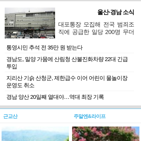
울산·경남 소식
대포통장 모집해 전국 범죄조
직에 공급한 일당 200명 무더
기 검거
통영시민 추석 전 35만 원 받는다
경남도, 밀양 가뭄에 산림청 산불진화차량 22대 긴급
투입
지리산 기슭 산청군, 제한급수 이어 어린이 물놀이장
운영도 취소
경남 양산 20일째 열대야…역대 최장 기록
근교산
주말엔&라이프