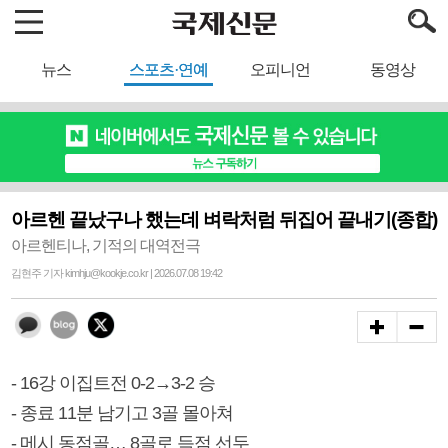
뉴스
스포츠·연예
오피니언
동영상
아르헨 끝났구나 했는데 벼락처럼 뒤집어 끝내기(종합)
아르헨티나, 기적의 대역전극
김현주 기자 kimhju@kookje.co.kr | 2026.07.08 19:42
- 16강 이집트전 0-2→3-2 승
- 종료 11분 남기고 3골 몰아쳐
- 메시 동점골… 8골로 득점 선두