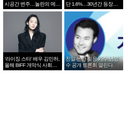
시공간 변주…놀란의 메시
단 1.6%…30년간 등장
지는 ‘전쟁 속죄’
1182개팀 전수조사
‘라이징 스타’ 배우 김민하,
친일 논란 빚은 가수 남인
올해 BIFF 개막식 사회자
수 공개 토론회 열린다.
확정