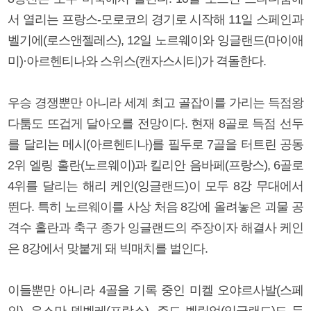
서 열리는 프랑스-모로코의 경기로 시작해 11일 스페인과
벨기에(로스앤젤레스), 12일 노르웨이와 잉글랜드(마이애
미)·아르헨티나와 스위스(캔자스시티)가 격돌한다.
우승 경쟁뿐만 아니라 세계 최고 골잡이를 가리는 득점왕
다툼도 뜨겁게 달아오를 전망이다. 현재 8골로 득점 선두
를 달리는 메시(아르헨티나)를 필두로 7골을 터트린 공동
2위 엘링 홀란(노르웨이)과 킬리안 음바페(프랑스), 6골로
4위를 달리는 해리 케인(잉글랜드)이 모두 8강 무대에서
뛴다. 특히 노르웨이를 사상 처음 8강에 올려놓은 괴물 공
격수 홀란과 축구 종가 잉글랜드의 주장이자 해결사 케인
은 8강에서 맞붙게 돼 빅매치를 벌인다.
이들뿐만 아니라 4골을 기록 중인 미켈 오야르사발(스페
인), 우스만 뎀벨레(프랑스), 주드 벨링엄(잉글랜드)도 득