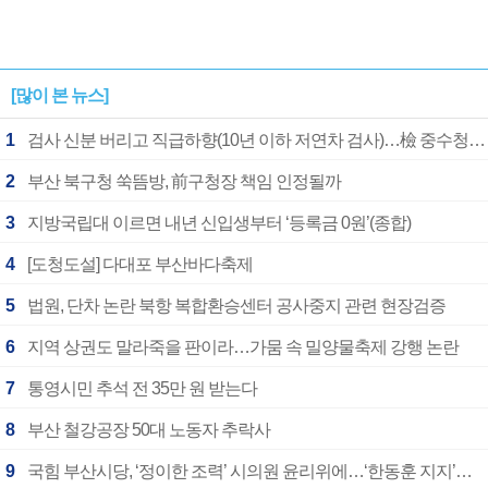
[많이 본 뉴스]
1
검사 신분 버리고 직급하향(10년 이하 저연차 검사)…檢 중수청행 기피
2
부산 북구청 쑥뜸방, 前구청장 책임 인정될까
3
지방국립대 이르면 내년 신입생부터 ‘등록금 0원’(종합)
4
[도청도설] 다대포 부산바다축제
5
법원, 단차 논란 북항 복합환승센터 공사중지 관련 현장검증
6
지역 상권도 말라죽을 판이라…가뭄 속 밀양물축제 강행 논란
7
통영시민 추석 전 35만 원 받는다
8
부산 철강공장 50대 노동자 추락사
9
국힘 부산시당, ‘정이한 조력’ 시의원 윤리위에…‘한동훈 지지’도 신고접수