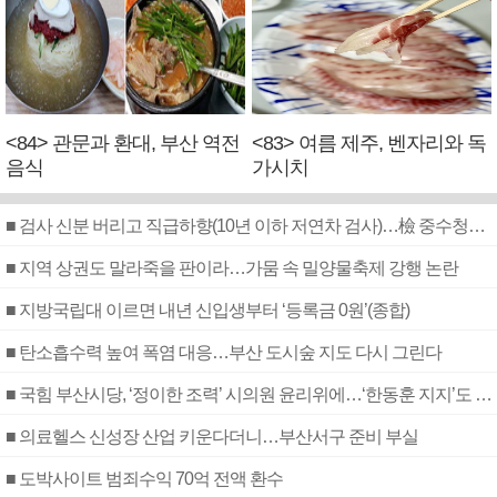
<84> 관문과 환대, 부산 역전
<83> 여름 제주, 벤자리와 독
음식
가시치
■ 검사 신분 버리고 직급하향(10년 이하 저연차 검사)…檢 중수청행 기피
■ 지역 상권도 말라죽을 판이라…가뭄 속 밀양물축제 강행 논란
■ 지방국립대 이르면 내년 신입생부터 ‘등록금 0원’(종합)
■ 탄소흡수력 높여 폭염 대응…부산 도시숲 지도 다시 그린다
■ 국힘 부산시당, ‘정이한 조력’ 시의원 윤리위에…‘한동훈 지지’도 신고접수
■ 의료헬스 신성장 산업 키운다더니…부산서구 준비 부실
■ 도박사이트 범죄수익 70억 전액 환수