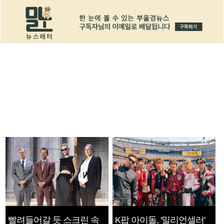
빨려들어갈 듯 스크린 속
K팝 아이돌, '밀리언셀러'