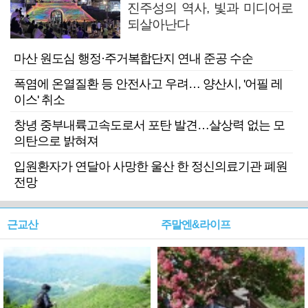
진주성의 역사, 빛과 미디어로
되살아난다
마산 원도심 행정·주거복합단지 연내 준공 수순
폭염에 온열질환 등 안전사고 우려… 양산시, '어필 레
이스' 취소
창녕 중부내륙고속도로서 포탄 발견…살상력 없는 모
의탄으로 밝혀져
입원환자가 연달아 사망한 울산 한 정신의료기관 폐원
전망
근교산
주말엔&라이프