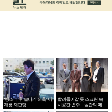
‘뺑소니 후 술타기 의혹’ 이
빨려들어갈 듯 스크린 속
재룡 재판행
시공간 변주…놀란의 메시
지는 ‘전쟁 속죄’