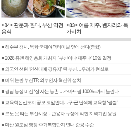
<84> 관문과 환대, 부산 역전
<83> 여름 제주, 벤자리와 독
음식
가시치
■ 해수부 청사, 북항 국제여객터미널 옆에 선다(종합)
■ 2028 유엔 해양총회 개최지, ‘부산이냐 제주냐’ 10일 결정
■ 외국인 선원 ‘인신매매 경유지’ 된 부산…우려가 현실로
■ 비위 논란 부산TP, 외부인사 혁신위 설치
■ 경남 농정 비전 ‘잘 사는 농촌’…스마트팜 1000㏊까지 늘린다
■ 교육혁신선도지 공모 코앞인데…구·군 난색에 교육청 ‘쩔쩔’
■ 르노 못 타는 부산시장…관용차 규정에 막힌 지역기업 응원
■ 마산 원도심 행정·주거복합단지 연내 준공 수순