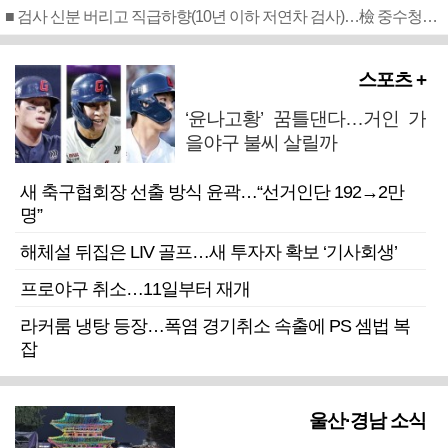
■ 검사 신분 버리고 직급하향(10년 이하 저연차 검사)…檢 중수청행 기피
스포츠 +
‘윤나고황’ 꿈틀댄다…거인 가
을야구 불씨 살릴까
새 축구협회장 선출 방식 윤곽…“선거인단 192→2만
명”
해체설 뒤집은 LIV 골프…새 투자자 확보 ‘기사회생’
프로야구 취소…11일부터 재개
라커룸 냉탕 등장…폭염 경기취소 속출에 PS 셈법 복
잡
울산·경남 소식