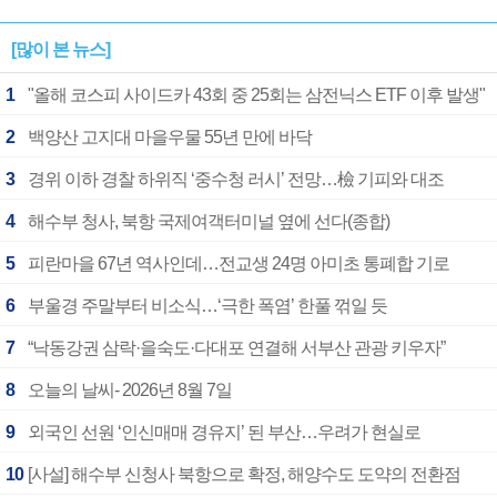
[많이 본 뉴스]
1
"올해 코스피 사이드카 43회 중 25회는 삼전닉스 ETF 이후 발생"
2
백양산 고지대 마을우물 55년 만에 바닥
3
경위 이하 경찰 하위직 ‘중수청 러시’ 전망…檢 기피와 대조
4
해수부 청사, 북항 국제여객터미널 옆에 선다(종합)
5
피란마을 67년 역사인데…전교생 24명 아미초 통폐합 기로
6
부울경 주말부터 비소식…‘극한 폭염’ 한풀 꺾일 듯
7
“낙동강권 삼락·을숙도·다대포 연결해 서부산 관광 키우자”
8
오늘의 날씨- 2026년 8월 7일
9
외국인 선원 ‘인신매매 경유지’ 된 부산…우려가 현실로
10
[사설] 해수부 신청사 북항으로 확정, 해양수도 도약의 전환점