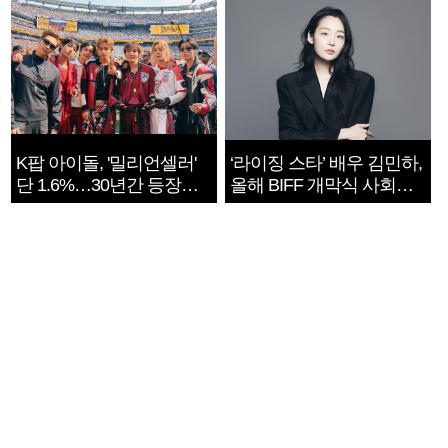
K팝 아이돌, '밀리언셀러'
‘라이징 스타’ 배우 김민하,
단 1.6%…30년간 등장
올해 BIFF 개막식 사회자
1182개팀 전수조사
확정