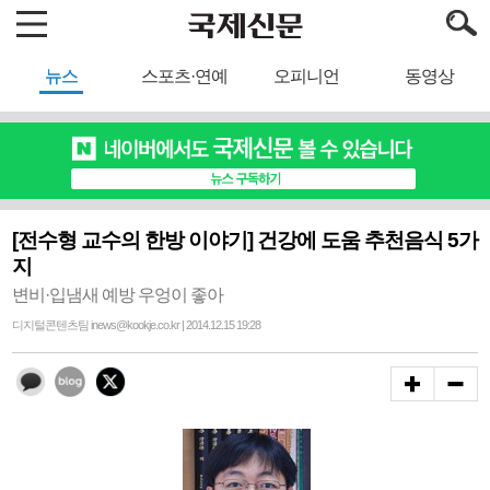
뉴스
스포츠·연예
오피니언
동영상
[전수형 교수의 한방 이야기] 건강에 도움 추천음식 5가
지
변비·입냄새 예방 우엉이 좋아
디지털콘텐츠팀 inews@kookje.co.kr | 2014.12.15 19:28