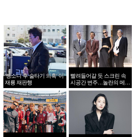
‘뺑소니 후 술타기 의혹’ 이
빨려들어갈 듯 스크린 속
재룡 재판행
시공간 변주…놀란의 메시
지는 ‘전쟁 속죄’