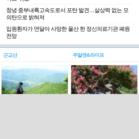
창녕 중부내륙고속도로서 포탄 발견…살상력 없는 모
의탄으로 밝혀져
입원환자가 연달아 사망한 울산 한 정신의료기관 폐원
전망
근교산
주말엔&라이프
근교산&그너머…상주·문경
폭염보다 더 뜨거워라…100
청화산~시루봉
일을 붉게 불태울 ‘선비정신’
피었네