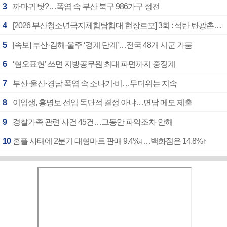
3
까마귀 탓?…폭염 속 부산 북구 986가구 정전
4
[2026 부산청소년극지체험탐험대 현장르포] 3회 : 석탄 탄광촌에서 북극 연구의 중심지로
5
[속보] 부산·김해·울주 ‘경계 단계’…전국 48개 시군 가뭄
6
‘혐오표현’ 쓰면 지방공무원 최대 파면까지 중징계
7
부산·울산·경남 폭염 속 소나기·비…무더위는 지속
8
이임생, 홍명보 선임 독단적 결정 아냐…면담 메모 제출
9
경찰가족 관련 사건 45건…그동안 파악조차 안해
10
홈플 사태에 2분기 대형마트 판매 9.4%↓…백화점은 14.8%↑