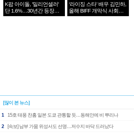
K팝 아이돌, '밀리언셀러'
‘라이징 스타’ 배우 김민하,
단 1.6%…30년간 등장
올해 BIFF 개막식 사회자
1182개팀 전수조사
확정
[많이 본 뉴스]
1
15호 태풍 찬홈 일본 도쿄 관통할 듯…동해안에 비 뿌리나
2
[속보] 남부 가뭄 위성서도 선명…저수지 바닥 드러났다