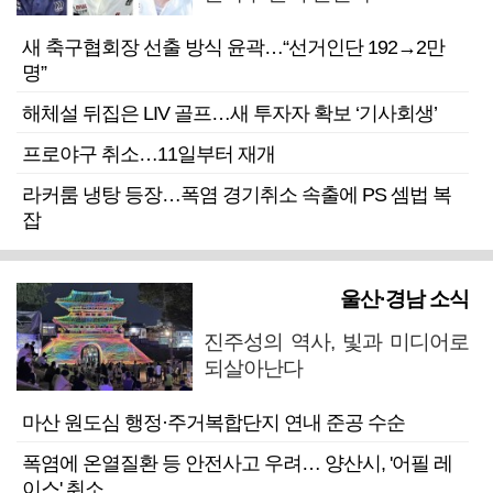
새 축구협회장 선출 방식 윤곽…“선거인단 192→2만
명”
해체설 뒤집은 LIV 골프…새 투자자 확보 ‘기사회생’
프로야구 취소…11일부터 재개
라커룸 냉탕 등장…폭염 경기취소 속출에 PS 셈법 복
잡
울산·경남 소식
진주성의 역사, 빛과 미디어로
되살아난다
마산 원도심 행정·주거복합단지 연내 준공 수순
폭염에 온열질환 등 안전사고 우려… 양산시, '어필 레
이스' 취소