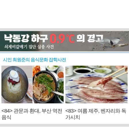
시인 최원준의 음식문화 잡학사전
<84> 관문과 환대, 부산 역전
<83> 여름 제주, 벤자리와 독
음식
가시치