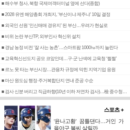
■ 해수부 청사, 북항 국제여객터미널 옆에 선다(종합)
■ 2028 유엔 해양총회 개최지, ‘부산이냐 제주냐’ 10일 결정
■ 외국인 선원 ‘인신매매 경유지’ 된 부산…우려가 현실로
■ 비위 논란 부산TP, 외부인사 혁신위 설치
■ 경남 농정 비전 ‘잘 사는 농촌’…스마트팜 1000㏊까지 늘린다
■ 교육혁신선도지 공모 코앞인데…구·군 난색에 교육청 ‘쩔쩔’
■ 르노 못 타는 부산시장…관용차 규정에 막힌 지역기업 응원
■ 마산 원도심 행정·주거복합단지 연내 준공 수순
■ 검사 신분 버리고 직급하향(10년 이하 저연차 검사)…檢 중수청행 기피
스포츠 +
‘윤나고황’ 꿈틀댄다…거인 가
을야구 불씨 살릴까