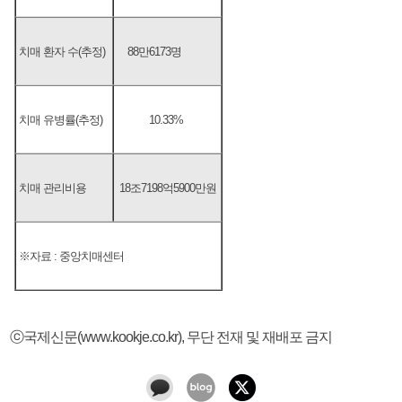
치매 환자 수(추정)
88만6173명
치매 유병률(추정)
10.33%
치매 관리비용
18조7198억5900만원
※자료 : 중앙치매센터
ⓒ국제신문(www.kookje.co.kr), 무단 전재 및 재배포 금지