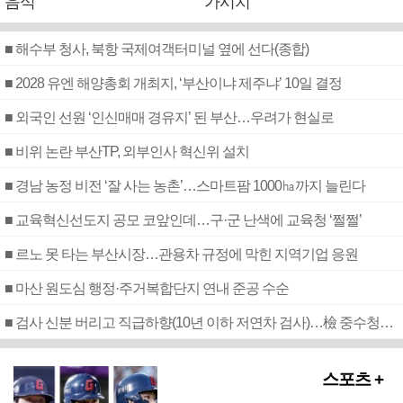
음식
가시치
■ 해수부 청사, 북항 국제여객터미널 옆에 선다(종합)
■ 2028 유엔 해양총회 개최지, ‘부산이냐 제주냐’ 10일 결정
■ 외국인 선원 ‘인신매매 경유지’ 된 부산…우려가 현실로
■ 비위 논란 부산TP, 외부인사 혁신위 설치
■ 경남 농정 비전 ‘잘 사는 농촌’…스마트팜 1000㏊까지 늘린다
■ 교육혁신선도지 공모 코앞인데…구·군 난색에 교육청 ‘쩔쩔’
■ 르노 못 타는 부산시장…관용차 규정에 막힌 지역기업 응원
■ 마산 원도심 행정·주거복합단지 연내 준공 수순
■ 검사 신분 버리고 직급하향(10년 이하 저연차 검사)…檢 중수청행 기피
스포츠 +