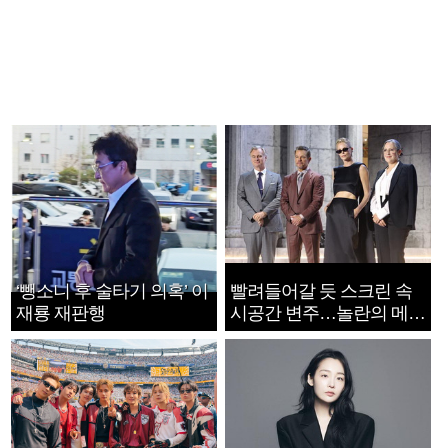
‘뺑소니 후 술타기 의혹’ 이
빨려들어갈 듯 스크린 속
재룡 재판행
시공간 변주…놀란의 메시
지는 ‘전쟁 속죄’