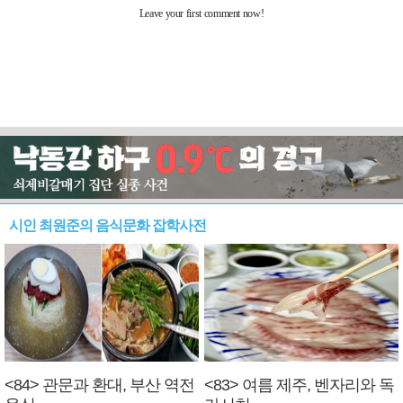
시인 최원준의 음식문화 잡학사전
<84> 관문과 환대, 부산 역전
<83> 여름 제주, 벤자리와 독