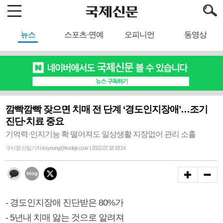
뉴스
스포츠·연예
오피니언
동영상
깜빡깜빡 잦으면 치매 전 단계 ‘경도인지장애’…조기
진단·치료 중요
기억력·인지기능 확 떨어져도 일상생활 지장없어 관리 소홀
구시영 선임기자 ksyoung@kookje.co.kr | 2022.07.18 19:14
- 경도인지장애 진단받은 80%가
- 5년내 치매 앓는 것으로 알려져