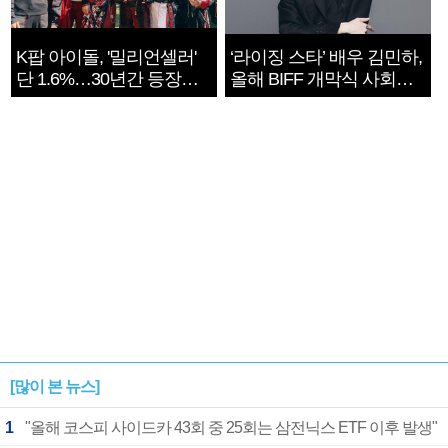
K팝 아이돌, '밀리언셀러'
‘라이징 스타’ 배우 김민하,
단 1.6%…30년간 등장
올해 BIFF 개막식 사회자
1182개팀 전수조사
확정
[많이 본 뉴스]
1
"올해 코스피 사이드카 43회 중 25회는 삼전닉스 ETF 이후 발생"