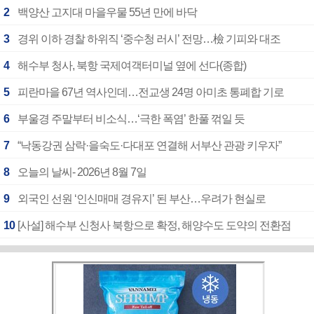
2
백양산 고지대 마을우물 55년 만에 바닥
3
경위 이하 경찰 하위직 ‘중수청 러시’ 전망…檢 기피와 대조
4
해수부 청사, 북항 국제여객터미널 옆에 선다(종합)
5
피란마을 67년 역사인데…전교생 24명 아미초 통폐합 기로
6
부울경 주말부터 비소식…‘극한 폭염’ 한풀 꺾일 듯
7
“낙동강권 삼락·을숙도·다대포 연결해 서부산 관광 키우자”
8
오늘의 날씨- 2026년 8월 7일
9
외국인 선원 ‘인신매매 경유지’ 된 부산…우려가 현실로
10
[사설] 해수부 신청사 북항으로 확정, 해양수도 도약의 전환점