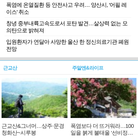
폭염에 온열질환 등 안전사고 우려… 양산시, '어필 레
이스' 취소
창녕 중부내륙고속도로서 포탄 발견…살상력 없는 모
의탄으로 밝혀져
입원환자가 연달아 사망한 울산 한 정신의료기관 폐원
전망
근교산
주말엔&라이프
근교산&그너머…상주·문경
폭염보다 더 뜨거워라…100
청화산~시루봉
일을 붉게 불태울 ‘선비정신’