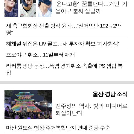
‘윤나고황’ 꿈틀댄다…거인 가
을야구 불씨 살릴까
새 축구협회장 선출 방식 윤곽…“선거인단 192→2만
명”
해체설 뒤집은 LIV 골프…새 투자자 확보 ‘기사회생’
프로야구 취소…11일부터 재개
라커룸 냉탕 등장…폭염 경기취소 속출에 PS 셈법 복
잡
울산·경남 소식
진주성의 역사, 빛과 미디어로
되살아난다
마산 원도심 행정·주거복합단지 연내 준공 수순