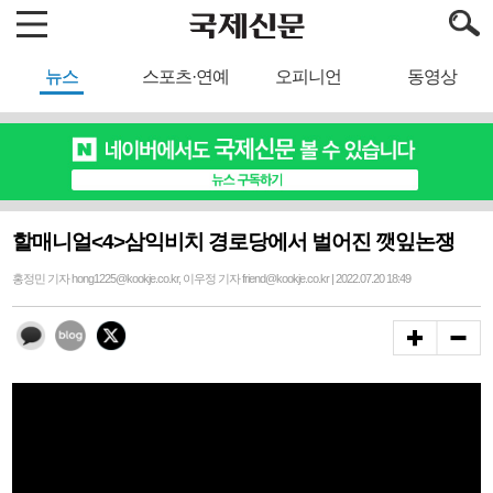
뉴스
스포츠·연예
오피니언
동영상
할매니얼<4>삼익비치 경로당에서 벌어진 깻잎논쟁
홍정민 기자 hong1225@kookje.co.kr, 이우정 기자 friend@kookje.co.kr | 2022.07.20 18:49