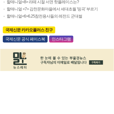
할매니얼<8> 라떼 시절 서면 핫플레이스는?
할매니얼 <7> 감천문화마을에서 세대초월 '띵곡' 부르기
할매니얼<6>6.25참전용사들의 레전드 군대썰
국제신문 카카오플러스 친구
국제신문 공식 페이스북
인스타그램