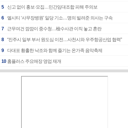
5
신고 없이 홍보·모집…민간임대조합 피해 주의보
6
엘시티 ‘사무장병원’ 일당 기소…명의 빌려준 의사는 구속
7
근무여건 깜깜이 중수청…檢수사관 이직 놓고 혼란
8
“진주시 일부 부서 원도심 이전…사천시와 우주항공산업 협력”
9
다대포 황홀한 낙조와 함께 즐기는 온가족 음악축제
10
홈플러스 주요매장 영업 재개