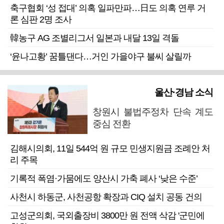
축구협회 ‘성 접대’ 의혹 일파만파…日도 의혹 연루 거
론 심판 2명 조사
韓농구 AG 조별리그서 일본과 내달 13일 격돌
‘윤나고황’ 꿈틀댄다…거인 가을야구 불씨 살릴까
울산·경남 소식
창원시 불법주정차 단속 계도
중심 전환
김해시의회, 11일 544억 원 규모 민생지원금 조례안 처
리 주목
기록적 폭염·가뭄에도 양산시 가축 폐사 ‘낮은 수준’
사천시 하동군, 사천공항 확장과 CIQ 설치 공동 건의
고성군의회, 국외출장비 3800만 원 전액 삭감 '군민에