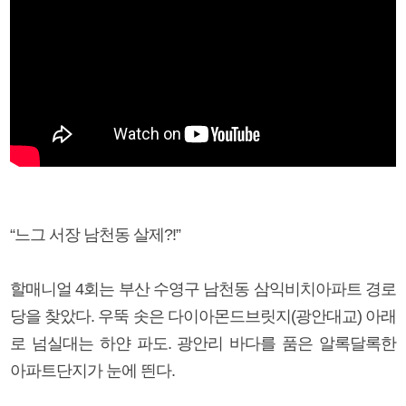
“느그 서장 남천동 살제?!”
할매니얼 4회는 부산 수영구 남천동 삼익비치아파트 경로
당을 찾았다. 우뚝 솟은 다이아몬드브릿지(광안대교) 아래
로 넘실대는 하얀 파도. 광안리 바다를 품은 알록달록한
아파트단지가 눈에 띈다.