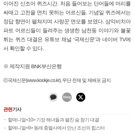
이어진 신조어 퀴즈시간. 처음 들어보는 단어들에 머리를
싸매고 고전을 면치 못하는 어르신들. 기념일 퀴즈에서는
정답 향연이 펼쳐지며 사랑꾼 면모를 보였다. 삼익비치아
파트 어르신들이 들려주는 생생한 남천동 이야기와 불꽃
튀는 퀴즈 대결은 유튜브 채널 ‘국제신문’과 네이버 TV에
서 확인할 수 있다.
※ 제작지원 BNK부산은행
ⓒ국제신문(www.kookje.co.kr), 무단 전재 및 재배포 금지
관련
기사
할매니얼<10> 기장 해녀들과 펼친 숨 참기 대결
할매니얼<9> 동래 충렬사에서 만난 조선의 힙스터