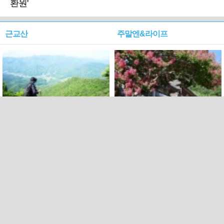
환원'
근교산
주말엔&라이프
근교산&그너머…상주·문경
폭염보다 더 뜨거워라…100
청화산~시루봉
일을 붉게 불태울 ‘선비정신’
피었네
PC버전
엑스
페이스북
Copyright ⓒ 2015 All rights reserved by 국제신문