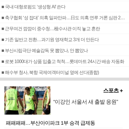
■ 국내 대형로펌도 ‘생성형 AI’ 쓴다
■ 축구협회 ‘성 접대’ 의혹 일파만파…日도 의혹 연루 거론 심판 2명 조사
■ 근무여건 깜깜이 중수청…檢수사관 이직 놓고 혼란
■ 기존 일반고 전환…과기원 영재학교 3개 더 만든다
■ 부산시립극단 예술감독 못 뽑았나, 안 뽑았나
■ 로봇 1000대가 상품 입출고 척척…롯데마트 24시간 배송 자동화
■ 해수부 청사, 북항 국제여객터미널 옆에 선다(종합)
스포츠 +
“이강인 서울서 새 출발 응원”
패패패패…부산아이파크 1부 승격 급제동