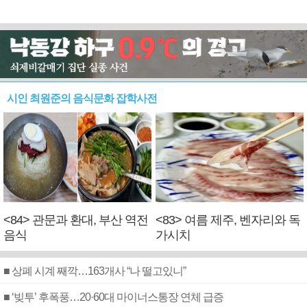
시인 최원준의 음식문화 잡학사전
<84> 관문과 환대, 부산 역전
<83> 여름 제주, 벤자리와 독
음식
가시치
■ 상폐 시계 째깍…163개사 “나 떨고있니”
■ ‘빚투’ 후폭풍…20·60대 마이너스통장 연체 급증