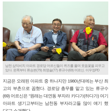
남천 삼익비치 아파트 경로당 어르신들이 퀴즈를 풀며 웃음꽃을 피우고
있다. 왼쪽부터 류승본(79) 최명술(77) 류규수(69) 어르신. 이우정PD
지금은 오래된 아파트 중 하나지만 1980년대에는 부산 최
고의 부촌으로 꼽혔다. 경로당 총무를 맡고 있는 류규수
(69) 어르신은 “원래는 대연동 부자라 카다가(하다가) 여기
아파트 생기고부터는 남천동 부자라고들 많이 얘기 했
다”고 소개했다.