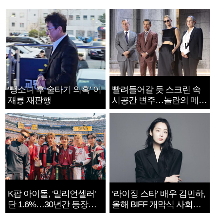
‘뺑소니 후 술타기 의혹’ 이
빨려들어갈 듯 스크린 속
재룡 재판행
시공간 변주…놀란의 메시
지는 ‘전쟁 속죄’
K팝 아이돌, '밀리언셀러'
‘라이징 스타’ 배우 김민하,
단 1.6%…30년간 등장
올해 BIFF 개막식 사회자
1182개팀 전수조사
확정