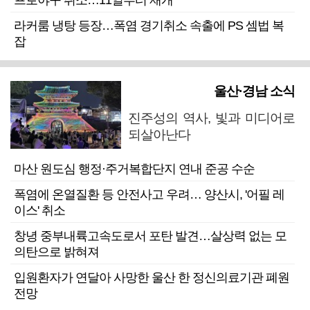
프로야구 취소…11일부터 재개
라커룸 냉탕 등장…폭염 경기취소 속출에 PS 셈법 복
잡
울산·경남 소식
진주성의 역사, 빛과 미디어로
되살아난다
마산 원도심 행정·주거복합단지 연내 준공 수순
폭염에 온열질환 등 안전사고 우려… 양산시, '어필 레
이스' 취소
창녕 중부내륙고속도로서 포탄 발견…살상력 없는 모
의탄으로 밝혀져
입원환자가 연달아 사망한 울산 한 정신의료기관 폐원
전망