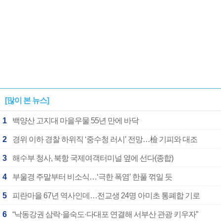
[많이 본 뉴스]
1
백양산 고지대 마을우물 55년 만에 바닥
2
경위 이하 경찰 하위직 ‘중수청 러시’ 전망…檢 기피와 대조
3
해수부 청사, 북항 국제여객터미널 옆에 선다(종합)
4
부울경 주말부터 비소식…‘극한 폭염’ 한풀 꺾일 듯
5
피란마을 67년 역사인데…전교생 24명 아미초 통폐합 기로
6
“낙동강권 삼락·을숙도·다대포 연결해 서부산 관광 키우자”