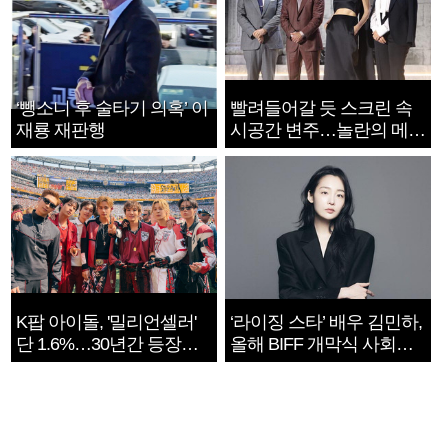
‘뺑소니 후 술타기 의혹’ 이
빨려들어갈 듯 스크린 속
재룡 재판행
시공간 변주…놀란의 메시
지는 ‘전쟁 속죄’
K팝 아이돌, '밀리언셀러'
‘라이징 스타’ 배우 김민하,
단 1.6%…30년간 등장
올해 BIFF 개막식 사회자
1182개팀 전수조사
확정