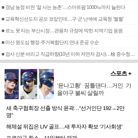
■ 경남 농정 비전 ‘잘 사는 농촌’…스마트팜 1000㏊까지 늘린다
■ 교육혁신선도지 공모 코앞인데…구·군 난색에 교육청 ‘쩔쩔’
■ 르노 못 타는 부산시장…관용차 규정에 막힌 지역기업 응원
■ 마산 원도심 행정·주거복합단지 연내 준공 수순
■ 검사 신분 버리고 직급하향(10년 이하 저연차 검사)…檢 중수청행 기피
스포츠 +
‘윤나고황’ 꿈틀댄다…거인 가
을야구 불씨 살릴까
새 축구협회장 선출 방식 윤곽…“선거인단 192→2만
명”
해체설 뒤집은 LIV 골프…새 투자자 확보 ‘기사회생’