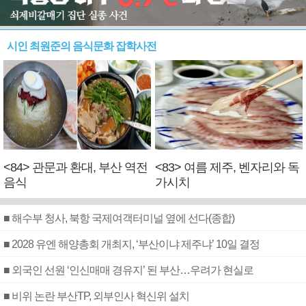
시인 최원준의 음식문화 잡학사전
<84> 관문과 환대, 부산 역전
<83> 여름 제주, 벤자리와 독
음식
가시치
■ 해수부 청사, 북항 국제여객터미널 옆에 선다(종합)
■ 2028 유엔 해양총회 개최지, ‘부산이냐 제주냐’ 10일 결정
■ 외국인 선원 ‘인신매매 경유지’ 된 부산…우려가 현실로
■ 비위 논란 부산TP, 외부인사 혁신위 설치