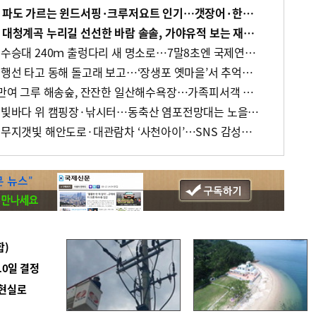
[바캉스 특집-경남 고성군] 파도 가르는 윈드서핑·크루저요트 인기…갯장어·한우로 몸보신
[바캉스 특집-경남 김해시] 대청계곡 누리길 선선한 바람 솔솔, 가야유적 보는 재미도 쏠쏠
[바캉스 특집-경남 거창군] 수승대 240ｍ 출렁다리 새 명소로…7말8초엔 국제연극 삼매경
[바캉스 특집-울산 남구] 여행선 타고 동해 돌고래 보고…‘장생포 옛마을’서 추억에 잠기고
[바캉스 특집-울산 동구] 1만여 그루 해송숲, 잔잔한 일산해수욕장…가족피서객 안성맞춤
[바캉스 특집-울산 북구] 쪽빛바다 위 캠핑장·낚시터…동축산 염포전망대는 노을 뷰 압권
[바캉스 특집-경남 사천시] 무지갯빛 해안도로·대관람차 ‘사천아이’…SNS 감성샷 맛집이네
합)
10일 결정
 현실로