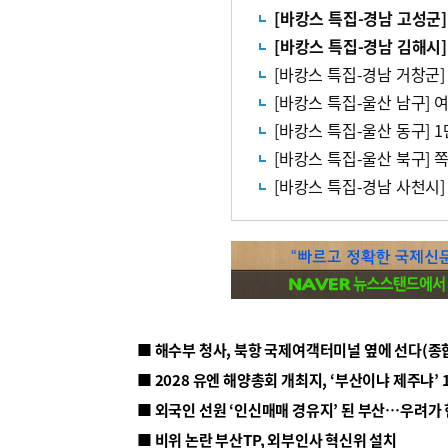
■ 해수부 청사, 북항 국제여객터미널 옆에 선다(종
■ 2028 유엔 해양총회 개최지, ‘부산이냐 제주냐’ 
■ 외국인 선원 ‘인신매매 경유지’ 된 부산…우려가
■ 비위 논란 부산TP, 외부인사 혁신위 설치