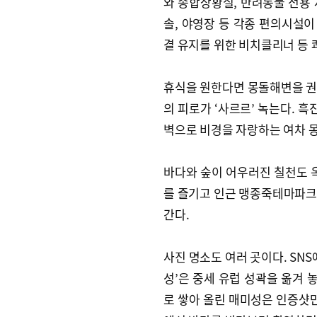
와 종합상황실, 반려동물 전용 
솔, 야영장 등 각종 편의시설이
결 유지를 위한 비치클리너 등 
휴식을 원한다면 몽돌해변을 권한
의 피로가 ‘사르르’ 녹는다. 
벽으로 비경을 자랑하는 여차 
바다와 숲이 어우러진 칠천도
를 즐기고 인근 맹종죽테마파크
간다.
사진 명소도 여러 곳이다. SN
성’은 중세 유럽 성곽을 옮겨 
로 쌓아 올린 매미성은 인증샷만