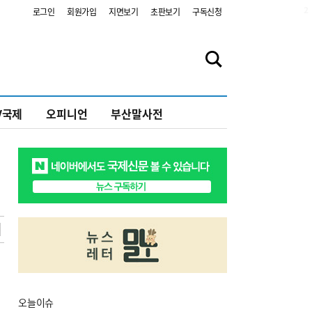
2
로그인
회원가입
지면보기
초판보기
구독신청
V국제
오피니언
부산말사전
오늘
이슈