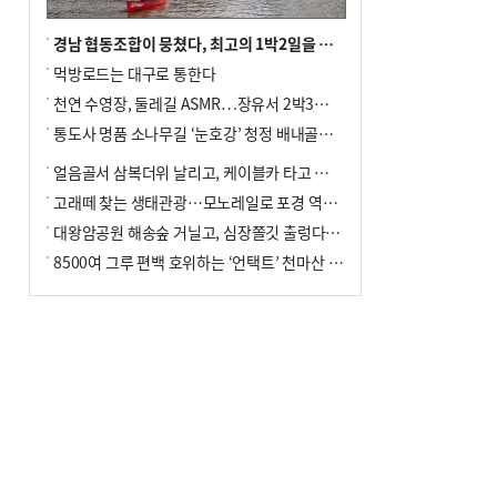
경남 협동조합이 뭉쳤다, 최고의 1박2일을 위해
먹방로드는 대구로 통한다
천연 수영장, 둘레길 ASMR…장유서 2박3일 소확행
통도사 명품 소나무길 ‘눈호강’ 청정 배내골서 더위 싹
얼음골서 삼복더위 날리고, 케이블카 타고 신선놀음
고래떼 찾는 생태관광…모노레일로 포경 역사여행
대왕암공원 해송숲 거닐고, 심장쫄깃 출렁다리 건너봐
8500여 그루 편백 호위하는 ‘언택트’ 천마산 산림욕장