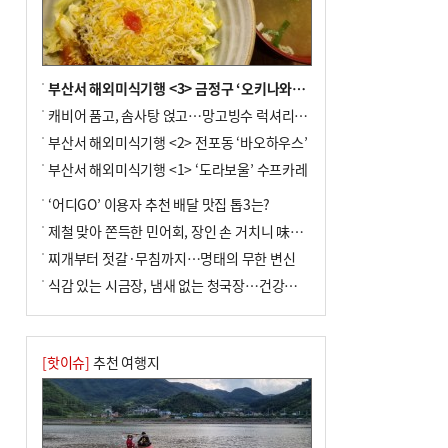
년 만에 3배
부산서 해외미식기행 <3> 금정구 ‘오키나와키친’
캐비어 품고, 솜사탕 얹고…망고빙수 럭셔리한 진화
부산서 해외미식기행 <2> 전포동 ‘바오하우스’
부산서 해외미식기행 <1> ‘도라보울’ 수프카레
‘어디GO’ 이용자 추천 배달 맛집 톱3는?
제철 맞아 쫀득한 민어회, 장인 손 거치니 味친 한상
찌개부터 젓갈·무침까지…명태의 무한 변신
식감 있는 시금장, 냄새 없는 청국장…건강한 발효 밥상
[핫이슈]
추천 여행지