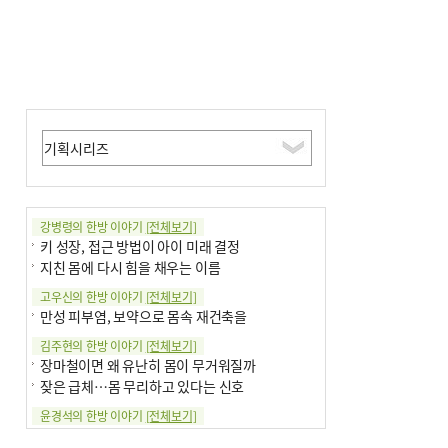
강병령의 한방 이야기
[전체보기]
키 성장, 접근 방법이 아이 미래 결정
지친 몸에 다시 힘을 채우는 이름
고우신의 한방 이야기
[전체보기]
만성 피부염, 보약으로 몸속 재건축을
김주현의 한방 이야기
[전체보기]
장마철이면 왜 유난히 몸이 무거워질까
잦은 급체…몸 무리하고 있다는 신호
윤경석의 한방 이야기
[전체보기]
땀 멈추려 하지 말고 원인부터 찾아야