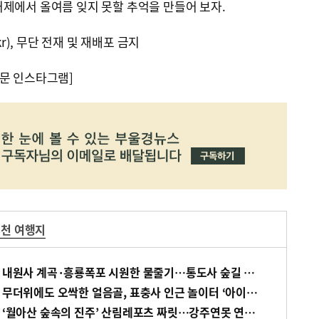
제에서 올여름 잊지 못할 추억을 만들어 보자.
kr), 무단 전재 및 재배포 금지
문 인스타그램]
천 여행지
[바캉스 특집-경남 양산시] 내원사 계곡·흥룡폭포 시원한 물줄기…통도사 숲길 청량한 바람
[바캉스 특집-경남 밀양시] 무더위에도 오싹한 얼음골, 표충사 인근 놀이터 ‘아이들 천국’
[바캉스 특집-경남 진주시] ‘월아산 숲속의 진주’ 산림레포츠 짜릿…강주연못 연꽃 장관