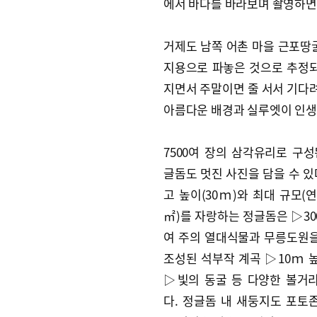
에서 바다를 바라보며 촬영하면 
거제도 남쪽 어촌 마을 근포땅
지용으로 파놓은 것으로 추정되
지면서 주말이면 줄 서서 기다려
아름다운 배경과 실루엣이 인생
7500여 장의 삼각유리로 구성
글돔도 멋진 사진을 담을 수 있
고 높이(30ｍ)와 최대 규모(연
㎡)를 자랑하는 정글돔은 ▷30
여 주의 열대식물과 무릉도원
조성된 석부작 계곡 ▷10ｍ 
▷빛의 동굴 등 다양한 볼거
다. 정글돔 내 새둥지도 포토