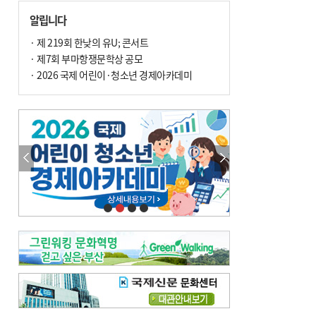
손 떨림, 늙음 증거일까 질병 신호일까
알립니다
윤화정의 한방 이야기
[전체보기]
냉기 직접 닿으면 ‘구안와사’ 위험
· 제 219회 한낮의 유U; 콘서트
· 제7회 부마항쟁문학상 공모
의료 다이제스트
[전체보기]
환자경험평가 지역 1위·전국 2위 外
· 2026 국제 어린이·청소년 경제아카데미
우수 인공신장실 인증 획득 外
이유림의 한방 이야기
[전체보기]
한방치료, 통증 관리의 새 해법
정영자 시민기자의 웰니스
[전체보기]
습한 여름…몸 깨우는 ‘순환 처방전’
자연·쉼에서 찾는 ‘웰니스 처방전’
조성우의 한방 이야기
[전체보기]
봄의 설렘보다 먼저 내 몸의 달램
진료실에서
[전체보기]
청소 안 한 에어컨 ‘레지오넬라균’ 득실…여름철 폐렴 부른다
B형 간염은 ‘간암 시한폭탄’…비활동기 환자도 꼭 6개월 주기 검사
최수지의 한방 이야기
[전체보기]
‘생리 안 해서 편하다’는 위험한 착각