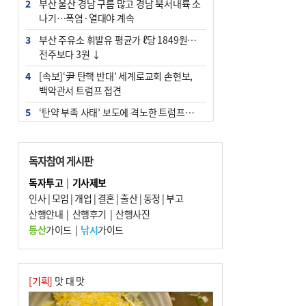
2
부산 울산 경남 구름 많고 경남 북서내륙 소
나기…폭염·열대야 계속
3
부산 주유소 휘발유 평균가 ℓ당 1849원…
전주보다 3원 ↓
4
[속보]‘尹 탄핵 반대’ 세계로교회 손현보,
백악관서 트럼프 접견
5
‘탄약 부족 사태’ 보도에 격노한 트럼프…
군사기밀 유출자 색출 지시
6
[속보] ‘심판 성접대’ 논란 축구협회 공식 사
독자참여 게시판
과…“현재는 부적절 행위 없어”
독자투고
|
기사제보
7
"올해 코스피 사이드카 43회 중 25회는 삼
인사
|
모임
|
개업
|
결혼
|
출산
|
동정
|
부고
전닉스 ETF 이후 발생"
산행안내
|
산행후기
|
산행사진
8
서울 중랑구서 흉기 난동…60대 남성 2명
등산
가이드
|
낚시
가이드
사망
9
부산 앞바다에 기름 425ℓ 유출한 러시아 화
물선 적발
[기획]
맛 대 맛
10
입추 지났지만 푹푹 찐다…온열질환자 10