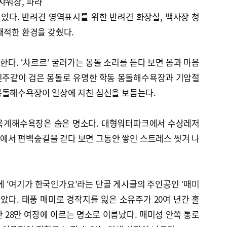
샤워장, 파라
 있다. 반려견 영역표시를 위한 반려견 화장실, 백사장 청
쾌적한 환경을 갖췄다.
다. ‘차르르’ 굴러가는 몽돌 소리를 듣다 보면 몸과 마음
흑진주같이 검은 몽돌로 유명한 학동 몽돌해수욕장과 기암절
몽돌해수욕장이 일상에 지친 심신을 보듬는다.
 옥계해수욕장은 숨은 명소다. 대형워터파크에서 수상레저
에서 편백숲길을 걷다 보면 그동안 쌓인 스트레스 씻겨 나
S에 ‘여기가 한국인가요’라는 단골 게시글의 주인공인 ‘매미
놓았다. 태풍 매미로 경작지를 잃은 소유주가 20여 년간 홀
 28만 여장에 이르는 명소로 이름났다. 매미성 안쪽 통로