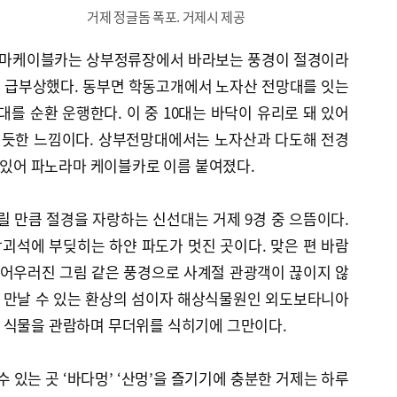
거제 정글돔 폭포. 거제시 제공
노라마케이블카는 상부정류장에서 바라보는 풍경이 절경이라
 급부상했다. 동부면 학동고개에서 노자산 전망대를 잇는
45대를 순환 운행한다. 이 중 10대는 바닥이 유리로 돼 있어
는 듯한 느낌이다. 상부전망대에서는 노자산과 다도해 전경
수 있어 파노라마 케이블카로 이름 붙여졌다.
릴 만큼 절경을 자랑하는 신선대는 거제 9경 중 으뜸이다.
괴석에 부딪히는 하얀 파도가 멋진 곳이다. 맞은 편 바람
 어우러진 그림 같은 풍경으로 사계절 관광객이 끊이지 않
무를 만날 수 있는 환상의 섬이자 해상식물원인 외도보타니아
 식물을 관람하며 무더위를 식히기에 그만이다.
수 있는 곳 ‘바다멍’ ‘산멍’을 즐기기에 충분한 거제는 하루