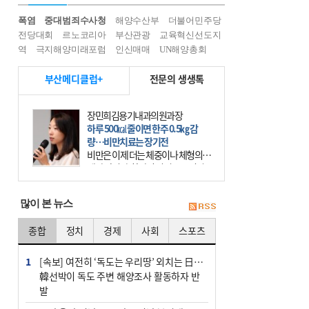
폭염
중대범죄수사청
해양수산부
더불어민주당
전당대회
르노코리아
부산관광
교육혁신선도지
역
극지해양미래포럼
인신매매
UN해양총회
부산메디클럽+
전문의 생생톡
장민희김용기내과의원과장
하루 500㎉ 줄이면 한주 0.5㎏ 감
량…비만치료는 장기전
비만은 이제 더는 체중이나 체형의 문
제가 아니다. 하나의 질병으로 인지
하고 치료와 관리를 해야 한다. 세계
보건기구(WHO)는 이미 1994년 비만
많이 본 뉴스
을 인류의 중요한
종합
정치
경제
사회
스포츠
1
[속보] 여전히 ‘독도는 우리땅’ 외치는 日…
韓선박이 독도 주변 해양조사 활동하자 반
발