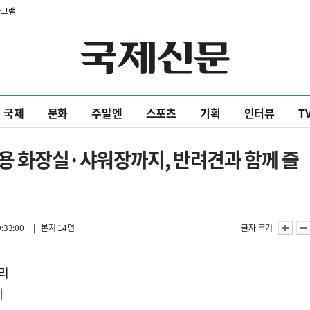
타그램
국제
문화
주말엔
스포츠
기획
인터뷰
T
전용 화장실·샤워장까지, 반려견과 함께 즐
:33:00
| 본지 14면
글자 크기
관리
카