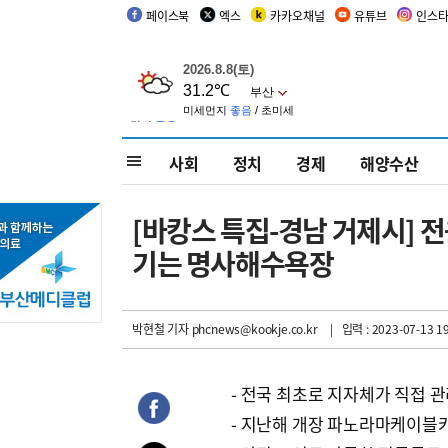
페이스북
엑스
카카오채널
유튜브
인스
사회
정치
경제
해양수산
[바캉스 특집-경남 거제시] 
기는 명사해수욕장
박현철 기자
phcnews@kookje.co.kr
| 입력 : 2023-07-13 19
- 전국 최초로 지자체가 직접 
- 지난해 개장 파노라마케이블