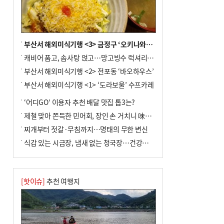
금 조례안 처리 주목
부산서 해외미식기행 <3> 금정구 ‘오키나와키친’
캐비어 품고, 솜사탕 얹고…망고빙수 럭셔리한 진화
부산서 해외미식기행 <2> 전포동 ‘바오하우스’
부산서 해외미식기행 <1> ‘도라보울’ 수프카레
‘어디GO’ 이용자 추천 배달 맛집 톱3는?
제철 맞아 쫀득한 민어회, 장인 손 거치니 味친 한상
찌개부터 젓갈·무침까지…명태의 무한 변신
식감 있는 시금장, 냄새 없는 청국장…건강한 발효 밥상
[핫이슈]
추천 여행지