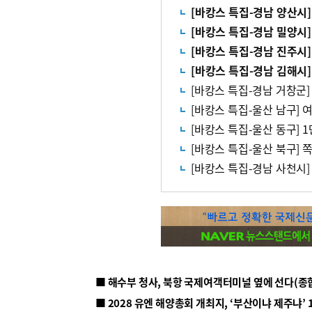
■ 해수부 청사, 북항 국제여객터미널 옆에 선다(종
■ 2028 유엔 해양총회 개최지, ‘부산이냐 제주냐’ 