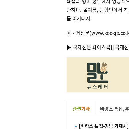
육즙과 향이 풍부해서 영양식으
만하다. 올여름, 당항만에서 
를 이겨내자.
ⓒ국제신문(www.kookje.co.
▶
[국제신문 페이스북]
[국제신
관련
기사
바캉스 특집
,
추