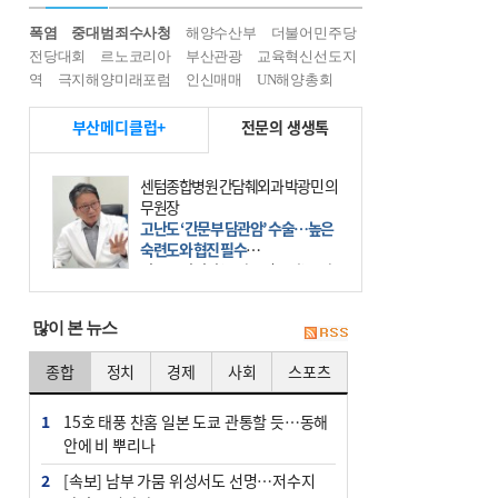
폭염
중대범죄수사청
해양수산부
더불어민주당
전당대회
르노코리아
부산관광
교육혁신선도지
역
극지해양미래포럼
인신매매
UN해양총회
부산메디클럽+
전문의 생생톡
센텀종합병원 간담췌외과 박광민 의
무원장
고난도 ‘간문부 담관암’ 수술…높은
숙련도와 협진 필수
간문부 담관암(클라츠킨 종양)은 좌
우 간에서 나오는, 담관(담즙 배출 경
로)이 합쳐지는 부위인 ‘간문부(肝門
많이 본 뉴스
部)’에 생기는 악성 종양이다. 간동맥
문맥 림프절 담
종합
정치
경제
사회
스포츠
1
15호 태풍 찬홈 일본 도쿄 관통할 듯…동해
안에 비 뿌리나
2
[속보] 남부 가뭄 위성서도 선명…저수지