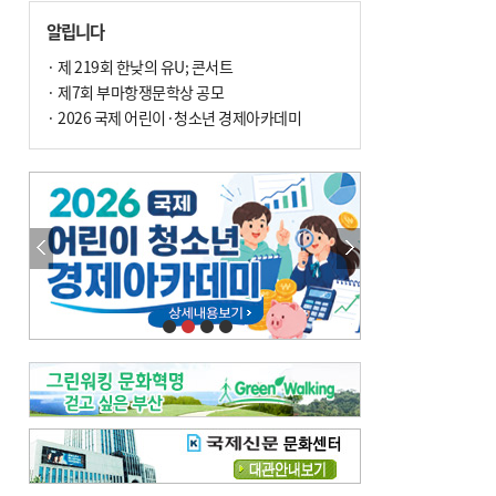
손 떨림, 늙음 증거일까 질병 신호일까
알립니다
윤화정의 한방 이야기
[전체보기]
냉기 직접 닿으면 ‘구안와사’ 위험
· 제 219회 한낮의 유U; 콘서트
· 제7회 부마항쟁문학상 공모
의료 다이제스트
[전체보기]
환자경험평가 지역 1위·전국 2위 外
· 2026 국제 어린이·청소년 경제아카데미
우수 인공신장실 인증 획득 外
이유림의 한방 이야기
[전체보기]
한방치료, 통증 관리의 새 해법
정영자 시민기자의 웰니스
[전체보기]
습한 여름…몸 깨우는 ‘순환 처방전’
자연·쉼에서 찾는 ‘웰니스 처방전’
조성우의 한방 이야기
[전체보기]
봄의 설렘보다 먼저 내 몸의 달램
진료실에서
[전체보기]
청소 안 한 에어컨 ‘레지오넬라균’ 득실…여름철 폐렴 부른다
B형 간염은 ‘간암 시한폭탄’…비활동기 환자도 꼭 6개월 주기 검사
최수지의 한방 이야기
[전체보기]
‘생리 안 해서 편하다’는 위험한 착각