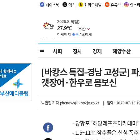
페이스북
엑스
카카오채널
유튜브
인스
사회
정치
경제
해양수산
[바캉스 특집-경남 고성군]
갯장어·한우로 몸보신
박현철 기자
phcnews@kookje.co.kr
| 입력 : 2023-07-13 19
- 당항포 ‘해양레포츠아카데미’
- 1.5~11ｍ 잠수풀은 신청 폭주