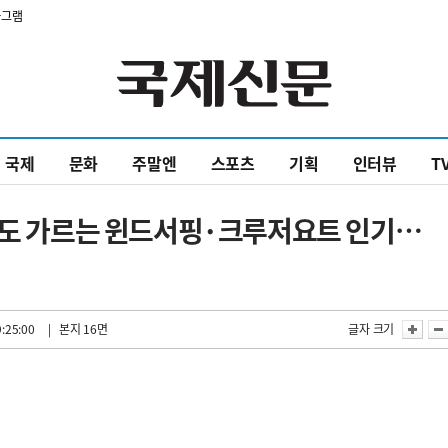
타그램
국제
문화
주말엔
스포츠
기획
인터뷰
T
 파도 가르는 윈드서핑·크루저요트 인기…
:25:00
| 본지 16면
글자 크기