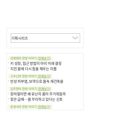
강병령의 한방 이야기
[전체보기]
키 성장, 접근 방법이 아이 미래 결정
지친 몸에 다시 힘을 채우는 이름
고우신의 한방 이야기
[전체보기]
만성 피부염, 보약으로 몸속 재건축을
김주현의 한방 이야기
[전체보기]
장마철이면 왜 유난히 몸이 무거워질까
잦은 급체…몸 무리하고 있다는 신호
윤경석의 한방 이야기
[전체보기]
땀 멈추려 하지 말고 원인부터 찾아야