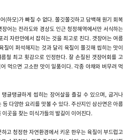
(하모)가 빠질 수 없다. 쫄깃쫄깃하고 담백해 원기 회복
인 갯장어는 전라도와 경상도 인근 청정해역에서만 서식하는
포리 자란만에서 잡히는 것을 최고로 친다. 갯장어는 여름
 육질이 퍼석해지는 것과 달리 육질이 쫄깃해 씹히는 맛이
름철 최고 횟감으로 인정한다. 잘 손질된 갯장어회를 고
어 먹으면 고소한 맛이 일품이다. 각종 야채와 버무려 먹
 탱글탱글하게 씹히는 장어살을 즐길 수 있으며, 굽거나
 등 다양한 요리를 맛볼 수 있다. 주산지인 삼산면은 아름
름 이곳을 찾는 미식가들의 발길이 이어진다.
끗하고 청정한 자연환경에서 키운 한우는 육질이 부드럽고