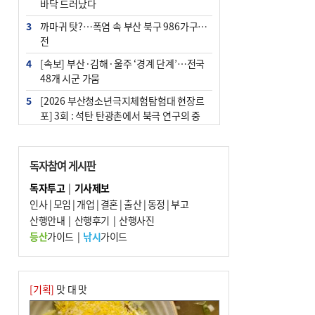
바닥 드러났다
3
까마귀 탓?…폭염 속 부산 북구 986가구 정
전
4
[속보] 부산·김해·울주 ‘경계 단계’…전국
48개 시군 가뭄
5
[2026 부산청소년극지체험탐험대 현장르
포] 3회 : 석탄 탄광촌에서 북극 연구의 중
심지로
6
부산·울산·경남 폭염 속 소나기·비…무더
독자참여 게시판
위는 지속
독자투고
|
기사제보
7
‘혐오표현’ 쓰면 지방공무원 최대 파면까지
인사
|
모임
|
개업
|
결혼
|
출산
|
동정
|
부고
중징계
산행안내
|
산행후기
|
산행사진
8
부산 해운대구 아파트 14층서 불…실외기
등산
가이드
|
낚시
가이드
과열 추정
9
이임생, 홍명보 선임 독단적 결정 아냐…면
담 메모 제출
[기획]
맛 대 맛
10
김해시의회, 11일 544억 원 규모 민생지원