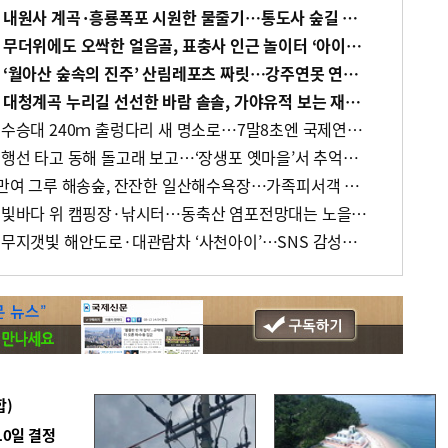
[바캉스 특집-경남 양산시] 내원사 계곡·흥룡폭포 시원한 물줄기…통도사 숲길 청량한 바람
[바캉스 특집-경남 밀양시] 무더위에도 오싹한 얼음골, 표충사 인근 놀이터 ‘아이들 천국’
[바캉스 특집-경남 진주시] ‘월아산 숲속의 진주’ 산림레포츠 짜릿…강주연못 연꽃 장관
[바캉스 특집-경남 김해시] 대청계곡 누리길 선선한 바람 솔솔, 가야유적 보는 재미도 쏠쏠
[바캉스 특집-경남 거창군] 수승대 240ｍ 출렁다리 새 명소로…7말8초엔 국제연극 삼매경
[바캉스 특집-울산 남구] 여행선 타고 동해 돌고래 보고…‘장생포 옛마을’서 추억에 잠기고
[바캉스 특집-울산 동구] 1만여 그루 해송숲, 잔잔한 일산해수욕장…가족피서객 안성맞춤
[바캉스 특집-울산 북구] 쪽빛바다 위 캠핑장·낚시터…동축산 염포전망대는 노을 뷰 압권
[바캉스 특집-경남 사천시] 무지갯빛 해안도로·대관람차 ‘사천아이’…SNS 감성샷 맛집이네
합)
10일 결정