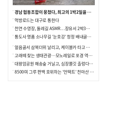
경남 협동조합이 뭉쳤다, 최고의 1박2일을 위해
먹방로드는 대구로 통한다
천연 수영장, 둘레길 ASMR…장유서 2박3일 소확행
통도사 명품 소나무길 ‘눈호강’ 청정 배내골서 더위 싹
얼음골서 삼복더위 날리고, 케이블카 타고 신선놀음
고래떼 찾는 생태관광…모노레일로 포경 역사여행
대왕암공원 해송숲 거닐고, 심장쫄깃 출렁다리 건너봐
8500여 그루 편백 호위하는 ‘언택트’ 천마산 산림욕장