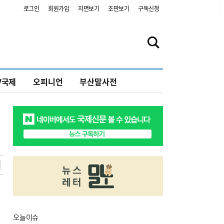
2
로그인
회원가입
지면보기
초판보기
구독신청
V국제
오피니언
부산말사전
오늘
이슈