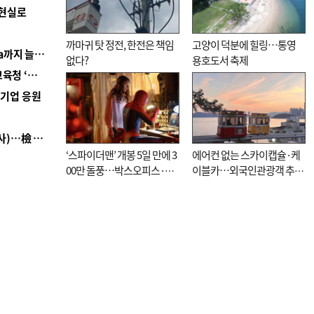
 현실로
까마귀 탓 정전, 한전은 책임
고양이 덕분에 힐링…통영
■ 경남 농정 비전 ‘잘 사는 농촌’…스마트팜 1000㏊까지 늘린다
없다?
용호도서 축제
■ 교육혁신선도지 공모 코앞인데…구·군 난색에 교육청 ‘쩔쩔’
역기업 응원
■ 검사 신분 버리고 직급하향(10년 이하 저연차 검사)…檢 중수청행 기피
‘스파이더맨’ 개봉 5일 만에 3
에어컨 없는 스카이캡슐·케
00만 돌풍…박스오피스·예
이블카…외국인관광객 추억
매율 동시 1위
대신 고역 될라