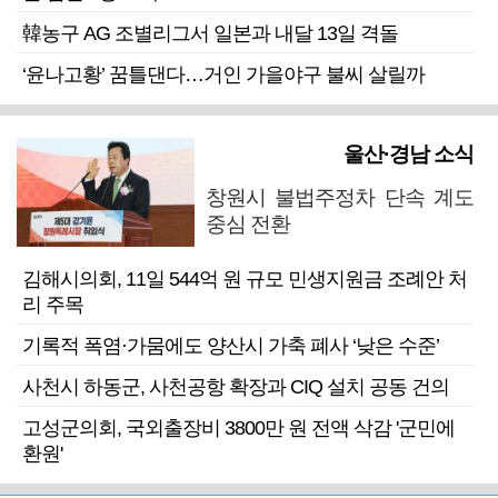
韓농구 AG 조별리그서 일본과 내달 13일 격돌
‘윤나고황’ 꿈틀댄다…거인 가을야구 불씨 살릴까
울산·경남 소식
창원시 불법주정차 단속 계도
중심 전환
김해시의회, 11일 544억 원 규모 민생지원금 조례안 처
리 주목
기록적 폭염·가뭄에도 양산시 가축 폐사 ‘낮은 수준’
사천시 하동군, 사천공항 확장과 CIQ 설치 공동 건의
고성군의회, 국외출장비 3800만 원 전액 삭감 '군민에
환원'