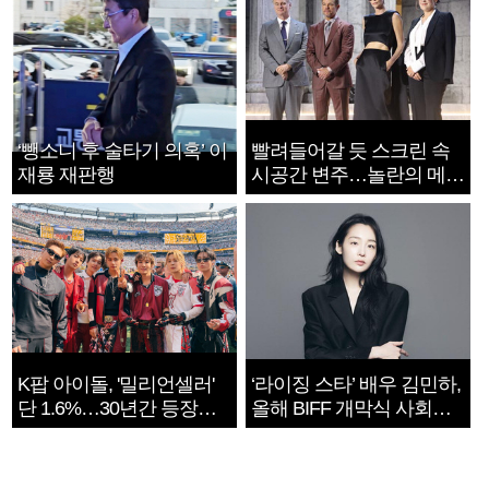
‘뺑소니 후 술타기 의혹’ 이
빨려들어갈 듯 스크린 속
재룡 재판행
시공간 변주…놀란의 메시
지는 ‘전쟁 속죄’
K팝 아이돌, '밀리언셀러'
‘라이징 스타’ 배우 김민하,
단 1.6%…30년간 등장
올해 BIFF 개막식 사회자
1182개팀 전수조사
확정