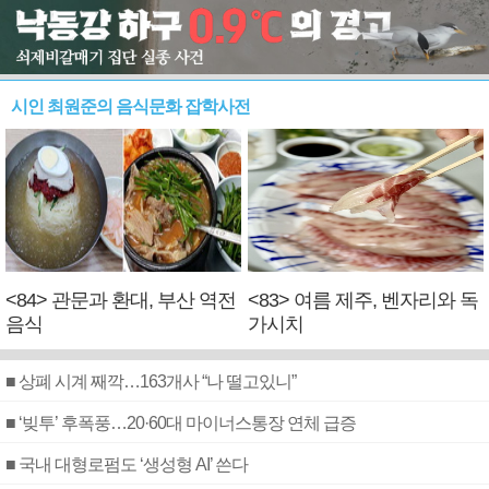
시인 최원준의 음식문화 잡학사전
<84> 관문과 환대, 부산 역전
<83> 여름 제주, 벤자리와 독
음식
가시치
■ 상폐 시계 째깍…163개사 “나 떨고있니”
■ ‘빚투’ 후폭풍…20·60대 마이너스통장 연체 급증
■ 국내 대형로펌도 ‘생성형 AI’ 쓴다