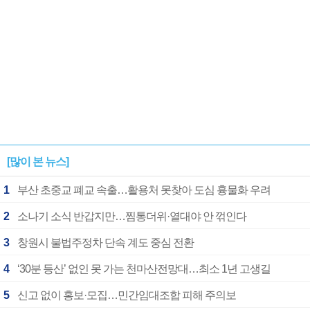
[많이 본 뉴스]
1
부산 초중교 폐교 속출…활용처 못찾아 도심 흉물화 우려
2
소나기 소식 반갑지만…찜통더위·열대야 안 꺾인다
3
창원시 불법주정차 단속 계도 중심 전환
4
‘30분 등산’ 없인 못 가는 천마산전망대…최소 1년 고생길
5
신고 없이 홍보·모집…민간임대조합 피해 주의보