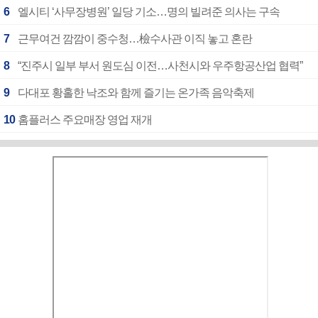
6
엘시티 ‘사무장병원’ 일당 기소…명의 빌려준 의사는 구속
7
근무여건 깜깜이 중수청…檢수사관 이직 놓고 혼란
8
“진주시 일부 부서 원도심 이전…사천시와 우주항공산업 협력”
9
다대포 황홀한 낙조와 함께 즐기는 온가족 음악축제
10
홈플러스 주요매장 영업 재개