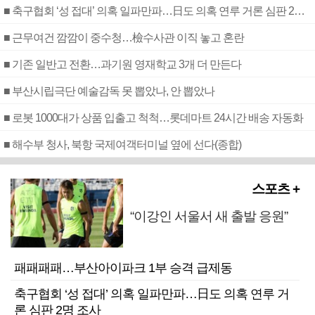
■ 축구협회 ‘성 접대’ 의혹 일파만파…日도 의혹 연루 거론 심판 2명 조사
■ 근무여건 깜깜이 중수청…檢수사관 이직 놓고 혼란
■ 기존 일반고 전환…과기원 영재학교 3개 더 만든다
■ 부산시립극단 예술감독 못 뽑았나, 안 뽑았나
■ 로봇 1000대가 상품 입출고 척척…롯데마트 24시간 배송 자동화
■ 해수부 청사, 북항 국제여객터미널 옆에 선다(종합)
스포츠 +
“이강인 서울서 새 출발 응원”
패패패패…부산아이파크 1부 승격 급제동
축구협회 ‘성 접대’ 의혹 일파만파…日도 의혹 연루 거
론 심판 2명 조사