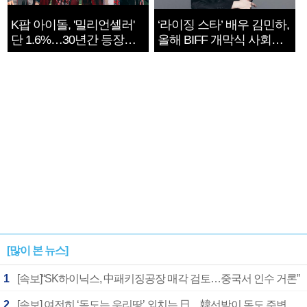
K팝 아이돌, '밀리언셀러'
‘라이징 스타’ 배우 김민하,
단 1.6%…30년간 등장
올해 BIFF 개막식 사회자
1182개팀 전수조사
확정
[많이 본 뉴스]
1
[속보]“SK하이닉스, 中패키징공장 매각 검토…중국서 인수 거론”
2
[속보] 여전히 ‘독도는 우리땅’ 외치는 日…韓선박이 독도 주변 해양조사 활동하자 반발