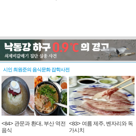
시인 최원준의 음식문화 잡학사전
<84> 관문과 환대, 부산 역전
<83> 여름 제주, 벤자리와 독
음식
가시치