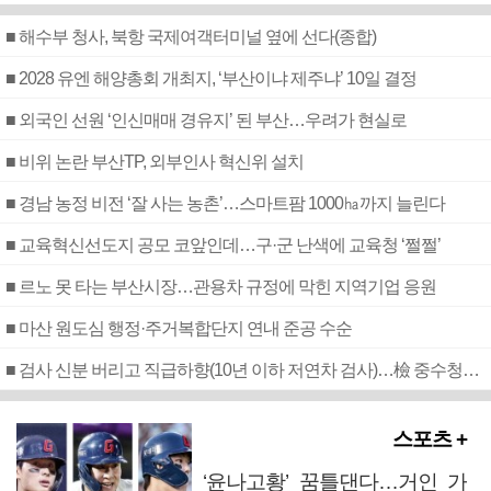
■ 해수부 청사, 북항 국제여객터미널 옆에 선다(종합)
■ 2028 유엔 해양총회 개최지, ‘부산이냐 제주냐’ 10일 결정
■ 외국인 선원 ‘인신매매 경유지’ 된 부산…우려가 현실로
■ 비위 논란 부산TP, 외부인사 혁신위 설치
■ 경남 농정 비전 ‘잘 사는 농촌’…스마트팜 1000㏊까지 늘린다
■ 교육혁신선도지 공모 코앞인데…구·군 난색에 교육청 ‘쩔쩔’
■ 르노 못 타는 부산시장…관용차 규정에 막힌 지역기업 응원
■ 마산 원도심 행정·주거복합단지 연내 준공 수순
■ 검사 신분 버리고 직급하향(10년 이하 저연차 검사)…檢 중수청행 기피
스포츠 +
‘윤나고황’ 꿈틀댄다…거인 가