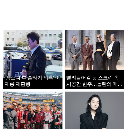
‘뺑소니 후 술타기 의혹’ 이
빨려들어갈 듯 스크린 속
재룡 재판행
시공간 변주…놀란의 메시
지는 ‘전쟁 속죄’