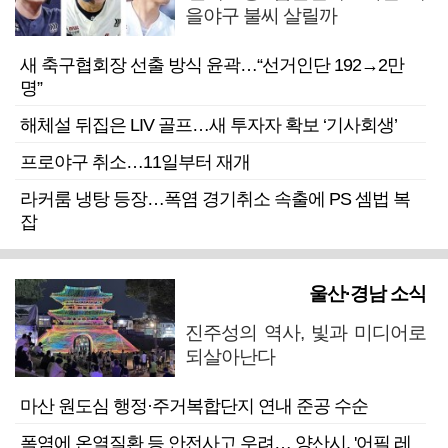
을야구 불씨 살릴까
새 축구협회장 선출 방식 윤곽…“선거인단 192→2만
명”
해체설 뒤집은 LIV 골프…새 투자자 확보 ‘기사회생’
프로야구 취소…11일부터 재개
라커룸 냉탕 등장…폭염 경기취소 속출에 PS 셈법 복
잡
울산·경남 소식
진주성의 역사, 빛과 미디어로
되살아난다
마산 원도심 행정·주거복합단지 연내 준공 수순
폭염에 온열질환 등 안전사고 우려… 양산시, '어필 레