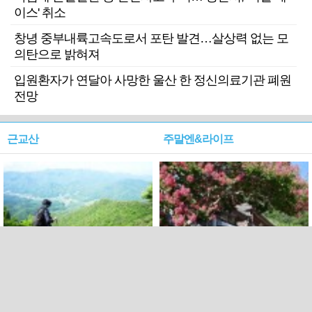
이스' 취소
창녕 중부내륙고속도로서 포탄 발견…살상력 없는 모
의탄으로 밝혀져
입원환자가 연달아 사망한 울산 한 정신의료기관 폐원
전망
근교산
주말엔&라이프
근교산&그너머…상주·문경
폭염보다 더 뜨거워라…100
청화산~시루봉
일을 붉게 불태울 ‘선비정신’
피었네