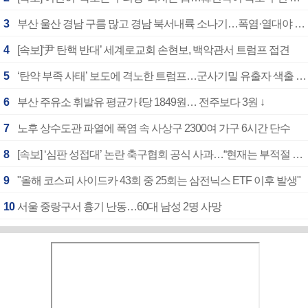
3
부산 울산 경남 구름 많고 경남 북서내륙 소나기…폭염·열대야 계속
4
[속보]‘尹 탄핵 반대’ 세계로교회 손현보, 백악관서 트럼프 접견
5
‘탄약 부족 사태’ 보도에 격노한 트럼프…군사기밀 유출자 색출 지시
6
부산 주유소 휘발유 평균가 ℓ당 1849원… 전주보다 3원 ↓
7
노후 상수도관 파열에 폭염 속 사상구 2300여 가구 6시간 단수
8
[속보] ‘심판 성접대’ 논란 축구협회 공식 사과…“현재는 부적절 행위 없어”
9
"올해 코스피 사이드카 43회 중 25회는 삼전닉스 ETF 이후 발생"
10
서울 중랑구서 흉기 난동…60대 남성 2명 사망