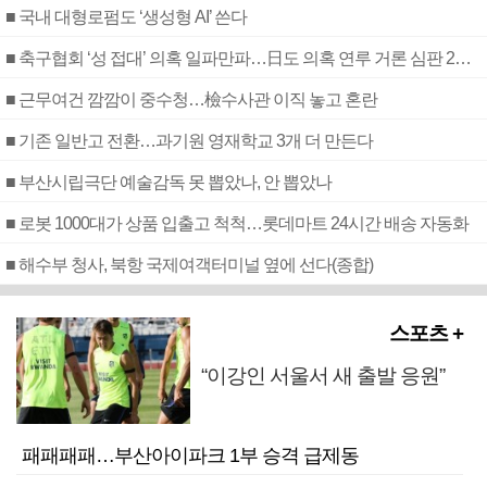
■ 국내 대형로펌도 ‘생성형 AI’ 쓴다
■ 축구협회 ‘성 접대’ 의혹 일파만파…日도 의혹 연루 거론 심판 2명 조사
■ 근무여건 깜깜이 중수청…檢수사관 이직 놓고 혼란
■ 기존 일반고 전환…과기원 영재학교 3개 더 만든다
■ 부산시립극단 예술감독 못 뽑았나, 안 뽑았나
■ 로봇 1000대가 상품 입출고 척척…롯데마트 24시간 배송 자동화
■ 해수부 청사, 북항 국제여객터미널 옆에 선다(종합)
스포츠 +
“이강인 서울서 새 출발 응원”
패패패패…부산아이파크 1부 승격 급제동