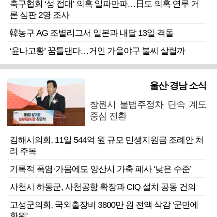
축구협회 ‘성 접대’ 의혹 일파만파…日도 의혹 연루 거
론 심판 2명 조사
韓농구 AG 조별리그서 일본과 내달 13일 격돌
‘윤나고황’ 꿈틀댄다…거인 가을야구 불씨 살릴까
울산·경남 소식
창원시 불법주정차 단속 계도
중심 전환
김해시의회, 11일 544억 원 규모 민생지원금 조례안 처
리 주목
기록적 폭염·가뭄에도 양산시 가축 폐사 ‘낮은 수준’
사천시 하동군, 사천공항 확장과 CIQ 설치 공동 건의
고성군의회, 국외출장비 3800만 원 전액 삭감 '군민에
환원'