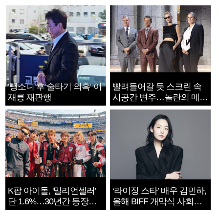
‘뺑소니 후 술타기 의혹’ 이
빨려들어갈 듯 스크린 속
재룡 재판행
시공간 변주…놀란의 메시
지는 ‘전쟁 속죄’
K팝 아이돌, '밀리언셀러'
‘라이징 스타’ 배우 김민하,
단 1.6%…30년간 등장
올해 BIFF 개막식 사회자
1182개팀 전수조사
확정