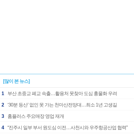
[많이 본 뉴스]
1
부산 초중교 폐교 속출…활용처 못찾아 도심 흉물화 우려
2
‘30분 등산’ 없인 못 가는 천마산전망대…최소 1년 고생길
3
홈플러스 주요매장 영업 재개
4
“진주시 일부 부서 원도심 이전…사천시와 우주항공산업 협력”