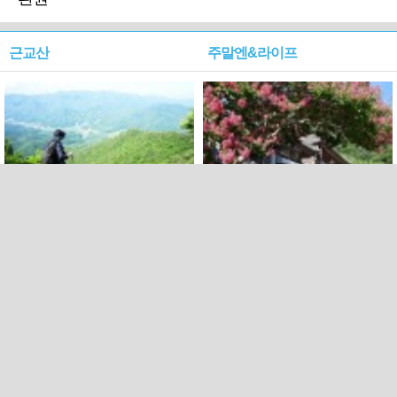
근교산
주말엔&라이프
근교산&그너머…상주·문경
폭염보다 더 뜨거워라…100
청화산~시루봉
일을 붉게 불태울 ‘선비정신’
피었네
PC버전
엑스
페이스북
Copyright ⓒ 2015 All rights reserved by 국제신문