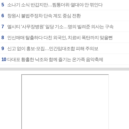
5
소나기 소식 반갑지만…찜통더위·열대야 안 꺾인다
6
창원시 불법주정차 단속 계도 중심 전환
7
엘시티 ‘사무장병원’ 일당 기소…명의 빌려준 의사는 구속
8
인신매매 탈출하다 다친 외국인, 치료비 폭탄까지 맞을뻔
9
신고 없이 홍보·모집…민간임대조합 피해 주의보
10
다대포 황홀한 낙조와 함께 즐기는 온가족 음악축제