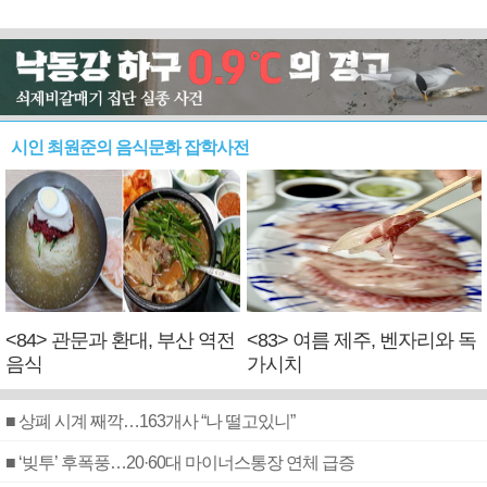
시인 최원준의 음식문화 잡학사전
<84> 관문과 환대, 부산 역전
<83> 여름 제주, 벤자리와 독
음식
가시치
■ 상폐 시계 째깍…163개사 “나 떨고있니”
■ ‘빚투’ 후폭풍…20·60대 마이너스통장 연체 급증