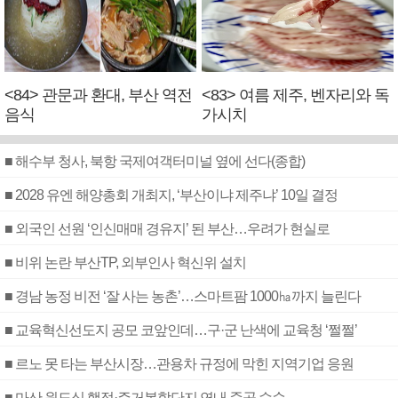
<84> 관문과 환대, 부산 역전
<83> 여름 제주, 벤자리와 독
음식
가시치
■ 해수부 청사, 북항 국제여객터미널 옆에 선다(종합)
■ 2028 유엔 해양총회 개최지, ‘부산이냐 제주냐’ 10일 결정
■ 외국인 선원 ‘인신매매 경유지’ 된 부산…우려가 현실로
■ 비위 논란 부산TP, 외부인사 혁신위 설치
■ 경남 농정 비전 ‘잘 사는 농촌’…스마트팜 1000㏊까지 늘린다
■ 교육혁신선도지 공모 코앞인데…구·군 난색에 교육청 ‘쩔쩔’
■ 르노 못 타는 부산시장…관용차 규정에 막힌 지역기업 응원
■ 마산 원도심 행정·주거복합단지 연내 준공 수순