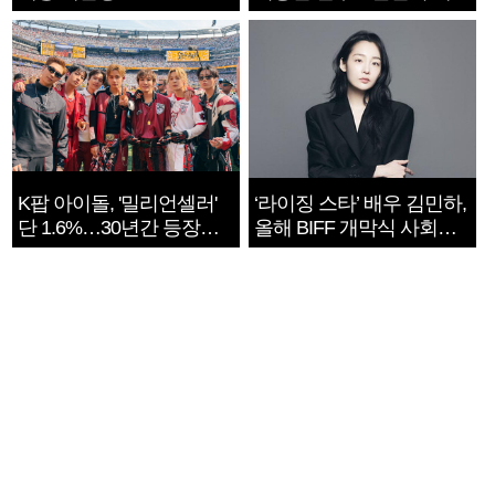
지는 ‘전쟁 속죄’
K팝 아이돌, '밀리언셀러'
‘라이징 스타’ 배우 김민하,
단 1.6%…30년간 등장
올해 BIFF 개막식 사회자
1182개팀 전수조사
확정