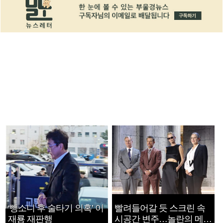
‘뺑소니 후 술타기 의혹’ 이
빨려들어갈 듯 스크린 속
재룡 재판행
시공간 변주…놀란의 메시