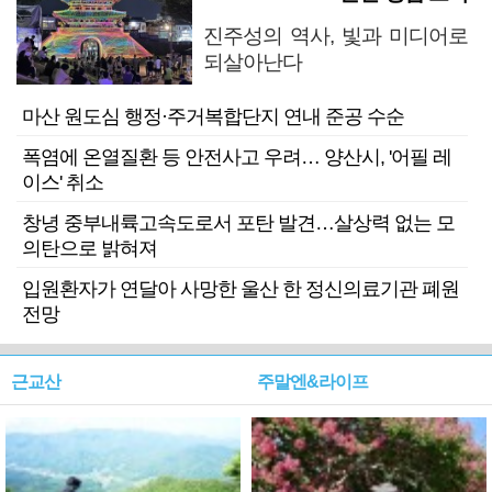
진주성의 역사, 빛과 미디어로
되살아난다
마산 원도심 행정·주거복합단지 연내 준공 수순
폭염에 온열질환 등 안전사고 우려… 양산시, '어필 레
이스' 취소
창녕 중부내륙고속도로서 포탄 발견…살상력 없는 모
의탄으로 밝혀져
입원환자가 연달아 사망한 울산 한 정신의료기관 폐원
전망
근교산
주말엔&라이프