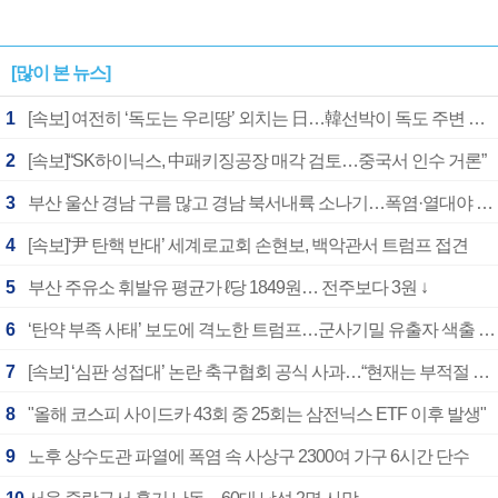
[많이 본 뉴스]
1
[속보] 여전히 ‘독도는 우리땅’ 외치는 日…韓선박이 독도 주변 해양조사 활동하자 반발
2
[속보]“SK하이닉스, 中패키징공장 매각 검토…중국서 인수 거론”
3
부산 울산 경남 구름 많고 경남 북서내륙 소나기…폭염·열대야 계속
4
[속보]‘尹 탄핵 반대’ 세계로교회 손현보, 백악관서 트럼프 접견
5
부산 주유소 휘발유 평균가 ℓ당 1849원… 전주보다 3원 ↓
6
‘탄약 부족 사태’ 보도에 격노한 트럼프…군사기밀 유출자 색출 지시
7
[속보] ‘심판 성접대’ 논란 축구협회 공식 사과…“현재는 부적절 행위 없어”
8
"올해 코스피 사이드카 43회 중 25회는 삼전닉스 ETF 이후 발생"
9
노후 상수도관 파열에 폭염 속 사상구 2300여 가구 6시간 단수