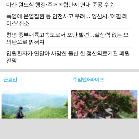
마산 원도심 행정·주거복합단지 연내 준공 수순
폭염에 온열질환 등 안전사고 우려… 양산시, '어필 레
이스' 취소
창녕 중부내륙고속도로서 포탄 발견…살상력 없는 모
의탄으로 밝혀져
입원환자가 연달아 사망한 울산 한 정신의료기관 폐원
전망
근교산
주말엔&라이프
근교산&그너머…상주·문경
폭염보다 더 뜨거워라…100