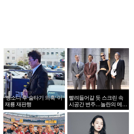
‘뺑소니 후 술타기 의혹’ 이
빨려들어갈 듯 스크린 속
재룡 재판행
시공간 변주…놀란의 메시
지는 ‘전쟁 속죄’