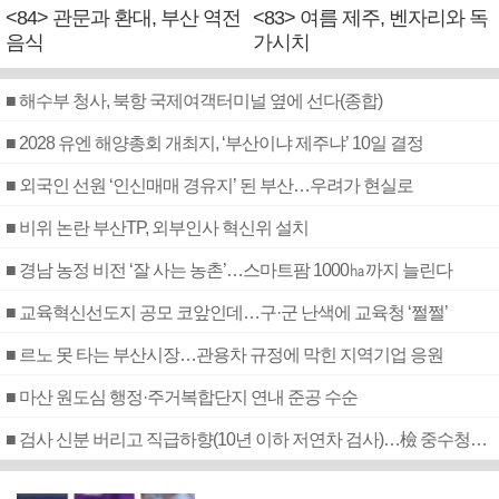
<84> 관문과 환대, 부산 역전
<83> 여름 제주, 벤자리와 독
음식
가시치
■ 해수부 청사, 북항 국제여객터미널 옆에 선다(종합)
■ 2028 유엔 해양총회 개최지, ‘부산이냐 제주냐’ 10일 결정
■ 외국인 선원 ‘인신매매 경유지’ 된 부산…우려가 현실로
■ 비위 논란 부산TP, 외부인사 혁신위 설치
■ 경남 농정 비전 ‘잘 사는 농촌’…스마트팜 1000㏊까지 늘린다
■ 교육혁신선도지 공모 코앞인데…구·군 난색에 교육청 ‘쩔쩔’
■ 르노 못 타는 부산시장…관용차 규정에 막힌 지역기업 응원
■ 마산 원도심 행정·주거복합단지 연내 준공 수순
■ 검사 신분 버리고 직급하향(10년 이하 저연차 검사)…檢 중수청행 기피