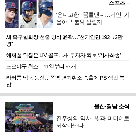
스포츠 +
‘윤나고황’ 꿈틀댄다…거인 가
을야구 불씨 살릴까
새 축구협회장 선출 방식 윤곽…“선거인단 192→2만
명”
해체설 뒤집은 LIV 골프…새 투자자 확보 ‘기사회생’
프로야구 취소…11일부터 재개
라커룸 냉탕 등장…폭염 경기취소 속출에 PS 셈법 복
잡
울산·경남 소식
진주성의 역사, 빛과 미디어로
되살아난다