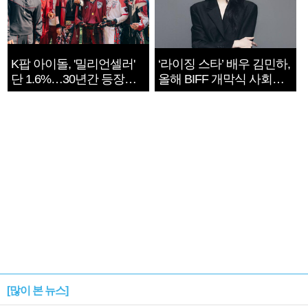
K팝 아이돌, '밀리언셀러'
‘라이징 스타’ 배우 김민하,
단 1.6%…30년간 등장
올해 BIFF 개막식 사회자
1182개팀 전수조사
확정
[많이 본 뉴스]