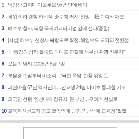
1
백양산 고지대 마을우물 55년 만에 바닥
2
경위 이하 경찰 하위직 ‘중수청 러시’ 전망…檢 기피와 대조
3
해수부 청사, 북항 국제여객터미널 옆에 선다(종합)
4
[사설] 해수부 신청사 북항으로 확정, 해양수도 도약의 전환점
5
“낙동강권 삼락·을숙도·다대포 연결해 서부산 관광 키우자”
6
오늘의 날씨- 2026년 8월 7일
7
부울경 주말부터 비소식…‘극한 폭염’ 한풀 꺾일 듯
8
피란마을 67년 역사인데…전교생 24명 아미초 통폐합 기로
9
외국인 선원 ‘인신매매 경유지’ 된 부산…우려가 현실로
10
교육혁신선도지 공모 코앞인데…구·군 난색에 교육청 ‘쩔쩔’